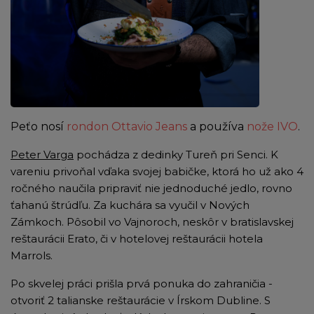
Peťo nosí
rondon Ottavio Jeans
a používa
nože IVO
.
Peter Varga
pochádza z dedinky Tureň pri Senci. K
vareniu privoňal vďaka svojej babičke, ktorá ho už ako 4
ročného naučila pripraviť nie jednoduché jedlo, rovno
ťahanú štrúdľu. Za kuchára sa vyučil v Nových
Zámkoch. Pôsobil vo Vajnoroch, neskôr v bratislavskej
reštaurácii Erato, či v hotelovej reštaurácii hotela
Marrols.
Po skvelej práci prišla prvá ponuka do zahraničia -
otvoriť 2 talianske reštaurácie v Írskom Dubline. S