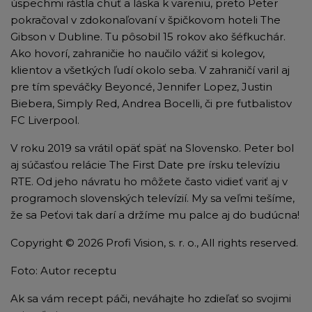
úspechmi rástla chuť a láska k vareniu, preto Peter
pokračoval v zdokonaľovaní v špičkovom hoteli The
Gibson v Dubline. Tu pôsobil 15 rokov ako šéfkuchár.
Ako hovorí, zahraničie ho naučilo vážiť si kolegov,
klientov a všetkých ľudí okolo seba. V zahraničí varil aj
pre tím speváčky Beyoncé, Jennifer Lopez, Justin
Biebera, Simply Red, Andrea Bocelli, či pre futbalistov
FC Liverpool.
V roku 2019 sa vrátil opäť späť na Slovensko. Peter bol
aj súčasťou relácie The First Date pre írsku televíziu
RTE. Od jeho návratu ho môžete často vidieť variť aj v
programoch slovenských televízií. My sa veľmi tešíme,
že sa Peťovi tak darí a držíme mu palce aj do budúcna!
Copyright © 2026 Profi Vision, s. r. o., All rights reserved.
Foto: Autor receptu
Ak sa vám recept páči, neváhajte ho zdieľať so svojimi