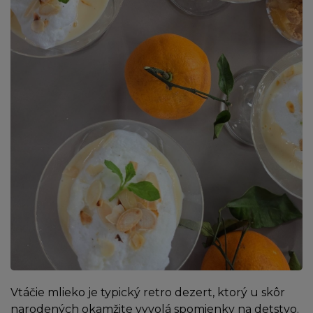
Vtáčie mlieko je typický retro dezert, ktorý u skôr
narodených okamžite vyvolá spomienky na detstvo.