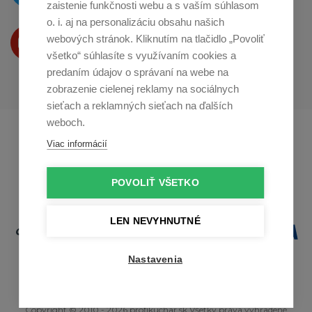
zaistenie funkčnosti webu a s vaším súhlasom
o. i. aj na personalizáciu obsahu našich
Produkty Vám predstavujeme
webových stránok. Kliknutím na tlačidlo „Povoliť
na
Youtube
všetko“ súhlasíte s využívaním cookies a
predaním údajov o správaní na webe na
zobrazenie cielenej reklamy na sociálnych
sieťach a reklamných sieťach na ďalších
weboch.
Profikuchař.cz
Profikoch.at
Viac informácií
Profiszakacs.hu
POVOLIŤ VŠETKO
LEN NEVYHNUTNÉ
Nastavenia
Copyright © 2010 - 2026 profikuchar.sk Všetky práva vyhradené