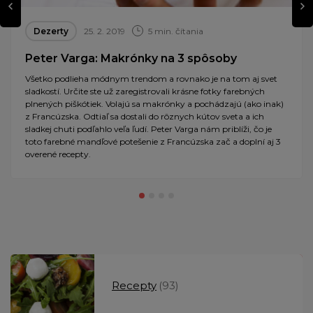
Dezerty
25. 2. 2019
5 min. čítania
Peter Varga: Makrónky na 3 spôsoby
Všetko podlieha módnym trendom a rovnako je na tom aj svet
sladkostí. Určite ste už zaregistrovali krásne fotky farebných
plnených piškótiek. Volajú sa makrónky a pochádzajú (ako inak)
z Francúzska. Odtiaľ sa dostali do rôznych kútov sveta a ich
sladkej chuti podľahlo veľa ľudí. Peter Varga nám priblíži, čo je
toto farebné mandľové potešenie z Francúzska zač a doplní aj 3
overené recepty.
Recepty
(93)