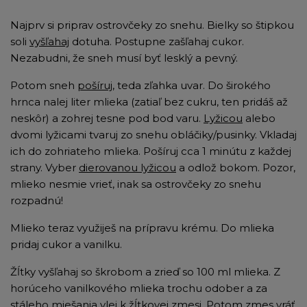
Najprv si priprav ostrovčeky zo snehu. Bielky so štipkou
soli
vyšľahaj
dotuha. Postupne zašľahaj cukor.
Nezabudni, že sneh musí byť lesklý a pevný.
Potom sneh
pošíruj
, teda zľahka uvar. Do širokého
hrnca nalej liter mlieka (zatiaľ bez cukru, ten pridáš až
neskôr) a zohrej tesne pod bod varu.
Lyžicou
alebo
dvomi lyžicami tvaruj zo snehu obláčiky/pusinky. Vkladaj
ich do zohriateho mlieka. Pošíruj cca 1 minútu z každej
strany. Vyber
dierovanou lyžicou
a odlož bokom. Pozor,
mlieko nesmie vrieť, inak sa ostrovčeky zo snehu
rozpadnú!
Mlieko teraz využiješ na prípravu krému. Do mlieka
pridaj cukor a vanilku.
Žĺtky vyšľahaj so škrobom a zrieď so 100 ml mlieka. Z
horúceho vanilkového mlieka trochu odober a za
stáleho miešania vlej k žĺtkovej zmesi. Potom zmes vráť