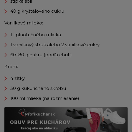
štipka soli
40 g kryštálového cukru
Vanilkové mlieko:
1 l plnotučného mlieka
1 vanilkový struk alebo 2 vanilkové cukry
60–80 g cukru (podľa chuti)
Krém:
4 žĺtky
30 g kukuričného škrobu
100 ml mlieka (na rozmiešanie)