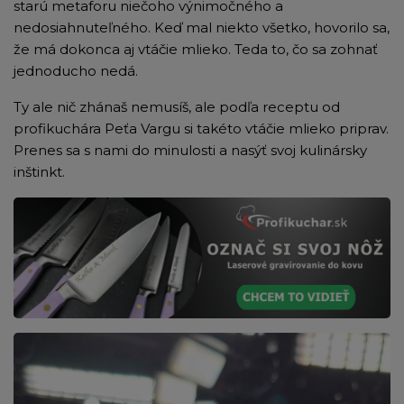
starú metaforu niečoho výnimočného a
nedosiahnuteľného. Keď mal niekto všetko, hovorilo sa,
že má dokonca aj vtáčie mlieko. Teda to, čo sa zohnať
jednoducho nedá.
Ty ale nič zhánaš nemusíš, ale podľa receptu od
profikuchára Peťa Vargu si takéto vtáčie mlieko priprav.
Prenes sa s nami do minulosti a nasýť svoj kulinársky
inštinkt.