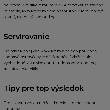
do hrnca k vanilkovému mlieku. A teraz var za stáleho
miešania, kým krém mierne nezhustne. Krém má byť
tekutý, nie hustý ako puding.
Servírovanie
Do
misiek
nalej vanilkový krém a navrch poukladaj
snehové ostrovčeky. Môžeš podávať vlažné, ale aj
vychladené. Ak ti viac chutí studená verzia, nechaj
odstáť v chladničke.
Tipy pre top výsledok
Pre luxusnú verziu môžeš do mlieka pridať trochu
smotany.