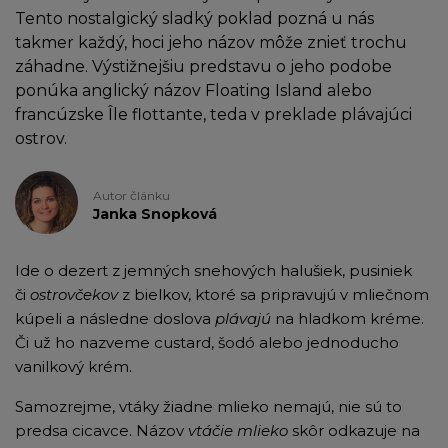
Tento nostalgický sladký poklad pozná u nás
takmer každý, hoci jeho názov môže znieť trochu
záhadne. Výstižnejšiu predstavu o jeho podobe
ponúka anglický názov Floating Island alebo
francúzske Île flottante, teda v preklade plávajúci
ostrov.
Autor článku
Janka Snopková
Ide o dezert z jemných snehových halušiek, pusiniek
či
ostrovčekov
z bielkov, ktoré sa pripravujú v mliečnom
kúpeli a následne doslova
plávajú
na hladkom kréme.
Či už ho nazveme custard, šodó alebo jednoducho
vanilkový krém.
Samozrejme, vtáky žiadne mlieko nemajú, nie sú to
predsa cicavce. Názov
vtáčie mlieko
skôr odkazuje na