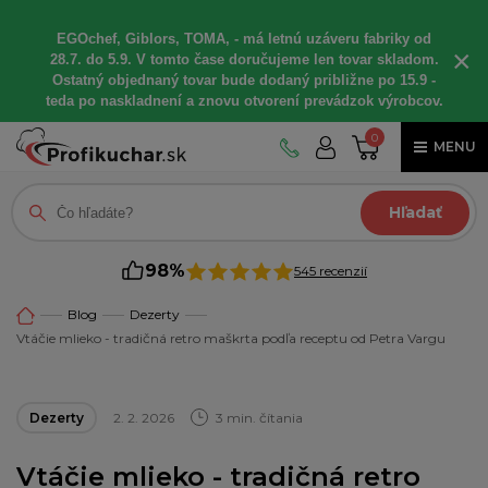
EGOchef, Giblors, TOMA, - má letnú uzáveru fabriky od
×
28.7. do 5.9. V tomto čase doručujeme len tovar skladom.
Ostatný objednaný tovar bude dodaný približne po 15.9 -
teda po naskladnení a znovu otvorení prevádzok výrobcov.
0
MENU
Hľadať
98%
545 recenzií
Blog
Dezerty
Vtáčie mlieko - tradičná retro maškrta podľa receptu od Petra Vargu
Dezerty
2. 2. 2026
3 min. čítania
Vtáčie mlieko - tradičná retro