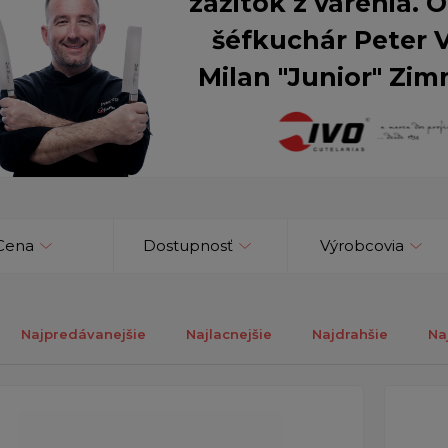
zážitok z varenia.
šéfkuchár Peter 
Milan "Junior" Zim
Cena
Dostupnosť
Výrobcovia
Najpredávanejšie
Najlacnejšie
Najdrahšie
Na
ých 1-2 z celkovo 2 záznamov.