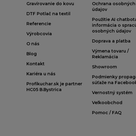
Gravírovanie do kovu
Ochrana osobných
údajov
DTF Potlač na textil
Použitie AI chatbo
Referencie
informácia o sprac
osobných údajov
Výrobcovia
Doprava a platba
O nás
Výmena tovaru /
Blog
Reklamácia
Kontakt
Showroom
Kariéra u nás
Podmienky propag
súťaže na Faceboo
Profikuchar.sk je partner
HC05 B.Bystrica
Vernostný systém
Veľkoobchod
Pomoc / FAQ