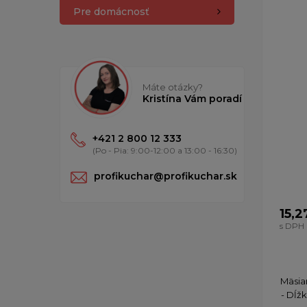
Pre domácnosť
Máte otázky?
Kristína Vám poradí
+421 2 800 12 333
(Po - Pia: 9:00-12:00 a 13:00 - 16:30)
profikuchar@profikuchar.sk
15,2
s DPH
​Mäsi
- Dĺž