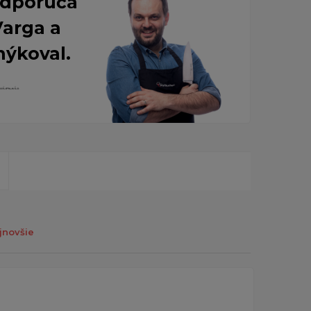
 Odporúča
Varga a
nýkoval.
jnovšie