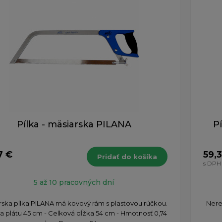
Pílka - mäsiarska PILANA
P
7 €
59,
Pridať do košíka
s DPH
5 až 10 pracovných dní
arska pílka PILANA má kovový rám s plastovou rúčkou.
Nere
ka plátu 45 cm - Celková dĺžka 54 cm - Hmotnosť 0,74