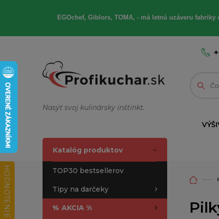
EGOchef, Giblors, TOMA, - má letnú uzáveru fabriky 
+
Nasýť svoj kulinársky inštinkt.
VÝŠI
Katalóg produktov
HODNOTENIE OBCHODU
TOP30 bestsellerov
Tipy na darčeky
Pilk
%
AKCIA %