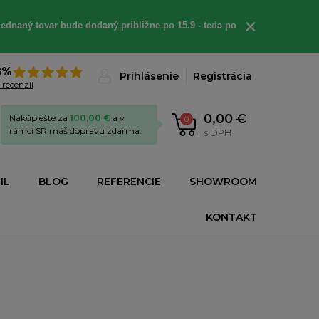
×
ednaný tovar bude dodaný približne po 15.9 - teda po
8%
Prihlásenie
Registrácia
 recenzií
0,00 €
Nakúp ešte za
100,00 €
a v
0
rámci SR máš dopravu zdarma.
s DPH
IL
BLOG
REFERENCIE
SHOWROOM
KONTAKT