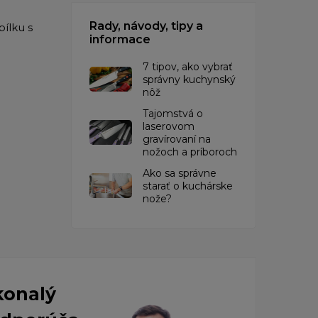
Rady, návody, tipy a
ílku s
informace
7 tipov, ako vybrať
správny kuchynský
nôž
Tajomstvá o
laserovom
gravírovaní na
nožoch a príboroch
Ako sa správne
starať o kuchárske
nože?
konalý