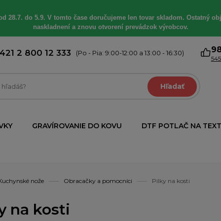
od 28.7. do 5.9. V tomto čase doručujeme len tovar skladom. Ostatný obj
naskladnení a znovu otvorení prevádzok výrobcov.
9
421 2 800 12 333
(Po - Pia: 9:00-12:00 a 13:00 - 16:30)
545
Hľadať
VKY
GRAVÍROVANIE DO KOVU
DTF POTLAČ NA TEXT
Kuchynské nože
Obracačky a pomocníci
Pilky na kosti
y na kosti