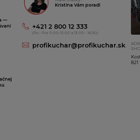
Kristína Vám poradí
ta —
+421 2 800 12 333
úvaní
(Po - Pia: 9:00-12:00 a 13:00 - 16:30)
ADR
profikuchar@profikuchar.sk
SH
Kost
821 
ačnej
ku