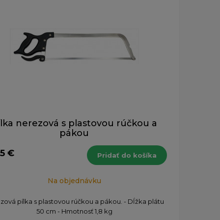
ílka nerezová s plastovou rúčkou a
pákou
35 €
Pridať do košíka
Na objednávku
zová pílka s plastovou rúčkou a pákou. - Dĺžka plátu
50 cm - Hmotnosť 1,8 kg