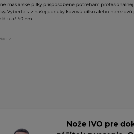
né mäsiarske pílky prispôsobené potrebám profesionálnej
ky. Vyberte si z našej ponuky kovovú pílku alebo nerezovú p
plátu až 50 cm.
viac
Nože IVO pre do