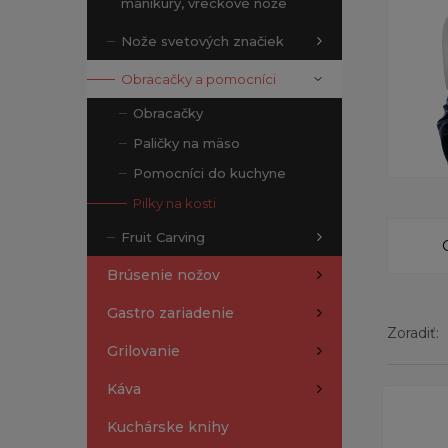
manikúry, vreckové nože
Nože svetových značiek
Obracačky a pomocníci
Obracačky
Paličky na mäso
Pomocníci do kuchyne
Pilky na kosti
Fruit Carving
Brúsenie nožov
Gastro zariadenie
Zoradiť:
Grilovanie
Káva
Zobrazen
Kuchárske knihy