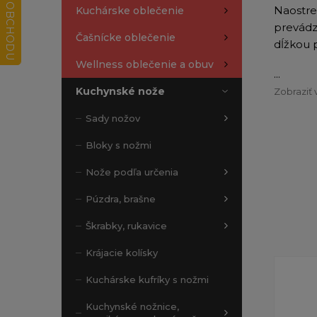
Naostre
Kuchárske oblečenie
prevádz
Čašnícke oblečenie
dĺžkou 
Wellness oblečenie a obuv
...
Kuchynské nože
Zobraziť 
Sady nožov
Bloky s nožmi
Nože podľa určenia
Púzdra, brašne
Škrabky, rukavice
Krájacie kolísky
Kuchárske kufríky s nožmi
Kuchynské nožnice,