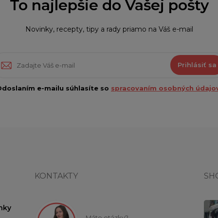
To najlepšie do Vašej pošty
Novinky, recepty, tipy a rady priamo na Váš e-mail
Prihlásiť sa
doslaním e-mailu súhlasíte so
spracovaním osobných údajov
KONTAKTY
SH
nky
Máte otázky?