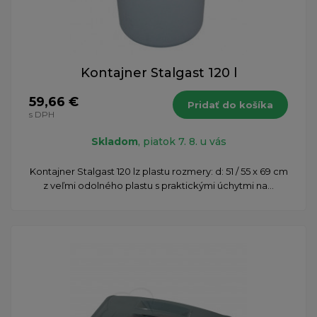
Kontajner Stalgast 120 l
59,66 €
Pridať do košíka
s DPH
Skladom
, piatok 7. 8. u vás
Kontajner Stalgast 120 l ​ z plastu rozmery: d: 51 / 55 x 69 cm
z veľmi odolného plastu s praktickými úchytmi na...