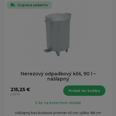
Doprava zadarmo
Nerezový odpadkový kôš, 90 l –
nášľapný
215,25 €
Pridať do košíka
s DPH
5 ks na externom sklade
nášľapný bez koliesok priemer 45 cm, výška: 68 cm