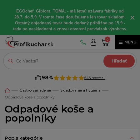
EGOchef, Giblors, TOMA, - má letnú uzáveru fabriky od
×
28.7. do 5.9. V tomto čase doručujeme len tovar skladom.
Ostatný objednaný tovar bude dodaný približne po 15.9 -
teda po naskladnení a znovu otvorení prevádzok výrobcov.
0
MENU
Hľadať
98%
545 recenzií
Gastro zariadenie
Skladovanie a hygiena
Odpadové koše a popolníky
Odpadové koše a
popolníky
Popis kategórie