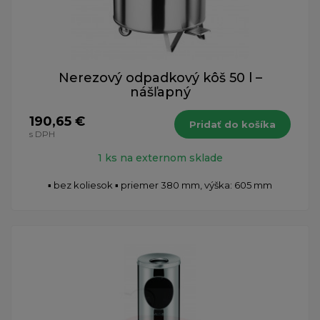
Nerezový odpadkový kôš 50 l –
nášľapný
190,65 €
Pridať do košíka
s DPH
1 ks na externom sklade
▪ bez koliesok ▪ priemer 380 mm, výška: 605 mm