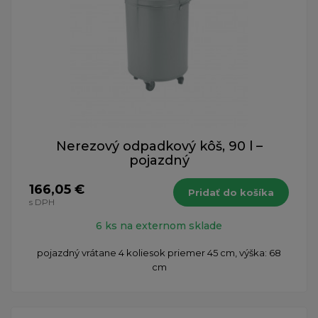
Nerezový odpadkový kôš, 90 l –
pojazdný
166,05 €
Pridať do košíka
s DPH
6 ks na externom sklade
pojazdný vrátane 4 koliesok priemer 45 cm, výška: 68
cm