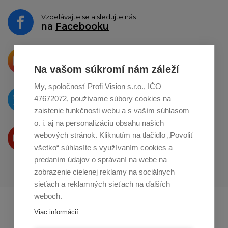
Vzdelávajte se a sledujte nás
na
Facebooku
Krásne produkty si priamo hovoria
o zdieľanie na
Instagrame
Na vašom súkromí nám záleží
My, spoločnosť Profi Vision s.r.o., IČO
O novinkách píšeme
47672072, používame súbory cookies na
na
Twitteri
zaistenie funkčnosti webu a s vaším súhlasom
o. i. aj na personalizáciu obsahu našich
Produkty Vám predstavujeme
webových stránok. Kliknutím na tlačidlo „Povoliť
na
Youtube
všetko“ súhlasíte s využívaním cookies a
predaním údajov o správaní na webe na
zobrazenie cielenej reklamy na sociálnych
sieťach a reklamných sieťach na ďalších
weboch.
Profikuchař.cz
Profikoch.at
Viac informácií
Profiszakacs.hu