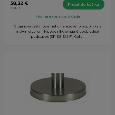
58,32 €
Pridať do košíka
s DPH
4 ks na externom sklade
Stojanová časť moderného nerezového popolníka s
malým otvorom. K popolníku je nutné doobjednať
podstavec (SP-SS-SM-F1) Celk...