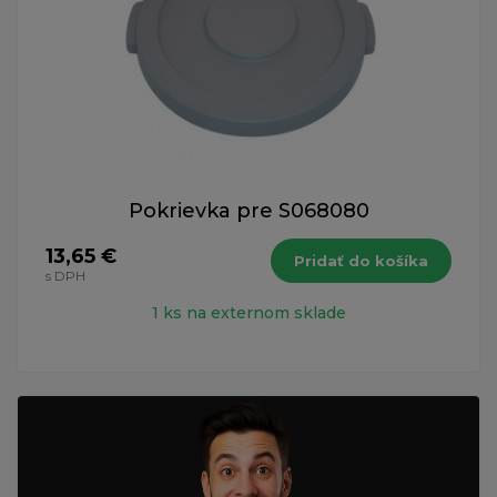
Pokrievka pre S068080
13,65 €
Pridať do košíka
s DPH
1 ks na externom sklade