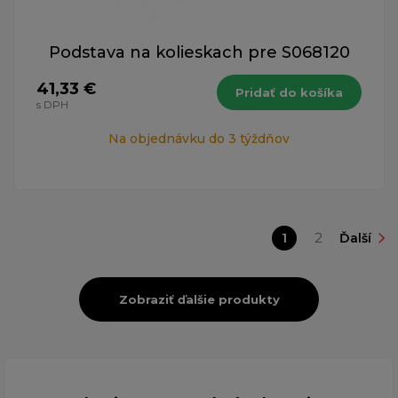
Podstava na kolieskach pre S068120
41,33 €
Pridať do košíka
s DPH
Na objednávku do 3 týždňov
1
2
Ďalší
Zobraziť ďalšie produkty