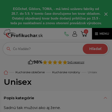
EGOchef, Giblors, TOMA, - má letnú uzáveru fabriky od
×
28.7. do 5.9. V tomto čase doručujeme len tovar skladom.
Ostatný objednaný tovar bude dodaný približne po 15.9 -
teda po naskladnení a znovu otvorení prevádzok výrobcov.
0
MENU
Hľadať
98%
545 recenzií
Kuchárske oblečenie
Kuchárske rondony
Unisex
Unisex
Popis kategórie
Sadnú tak mužovi ako aj žene.