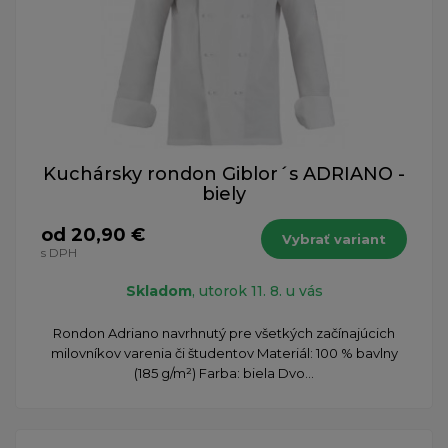
Kuchársky rondon Giblor´s ADRIANO -
biely
od 20,90 €
Vybrať variant
s DPH
Skladom
, utorok 11. 8. u vás
Rondon Adriano navrhnutý pre všetkých začínajúcich
milovníkov varenia či študentov Materiál: 100 % bavlny
(185 g/m²) Farba: biela Dvo...