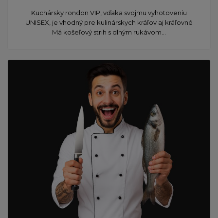
​Kuchársky rondon VIP, vďaka svojmu vyhotoveniu
UNISEX, je vhodný pre kulinárskych kráľov aj kráľovné
Má košeľový strih s dlhým rukávom...