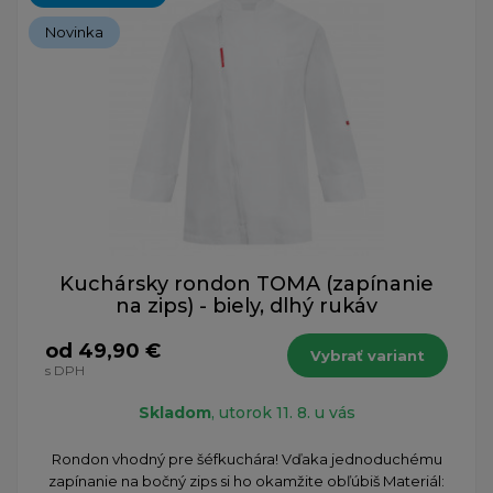
Novinka
Kuchársky rondon TOMA (zapínanie
na zips) - biely, dlhý rukáv
od 49,90 €
Vybrať variant
s DPH
Skladom
, utorok 11. 8. u vás
Rondon vhodný pre šéfkuchára! Vďaka jednoduchému
zapínanie na bočný zips si ho okamžite obľúbiš Materiál: