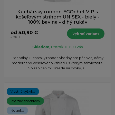
Kuchársky rondon EGOchef VIP s
košeľovým strihom UNISEX - biely -
100% bavlna - dlhý rukáv
od 40,90 €
Vybrať variant
s DPH
Skladom
, utorok 11. 8. u vás
Pohodlný kuchársky rondon vhodný pre pánov aj dámy
moderného košeľového vzhľadu, s ktorým zahviezdite.
So zapínaním v strede na cvoky, s ...
Vlastná výšivka
Pre začiatočníkov
Novinka