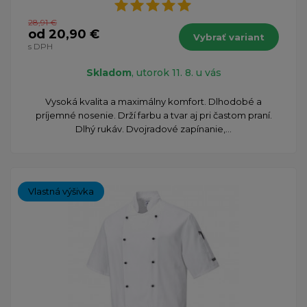
28,91 €
od 20,90 €
Vybrať variant
s DPH
Skladom
, utorok 11. 8. u vás
Vysoká kvalita a maximálny komfort. Dlhodobé a
príjemné nosenie. Drží farbu a tvar aj pri častom praní.
Dlhý rukáv. Dvojradové zapínanie,...
Vlastná výšivka