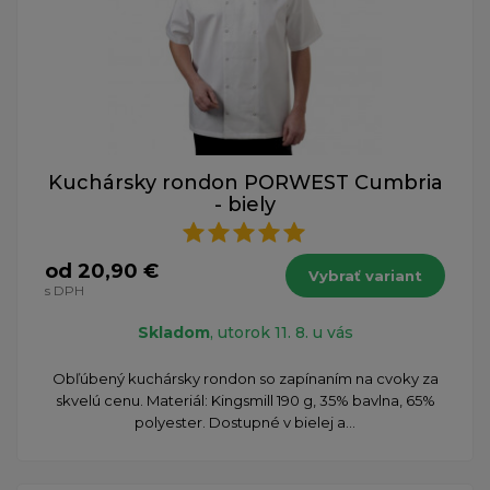
Kuchársky rondon PORWEST Cumbria
- biely
od 20,90 €
Vybrať variant
s DPH
Skladom
, utorok 11. 8. u vás
Obľúbený kuchársky rondon so zapínaním na cvoky za
skvelú cenu. Materiál: Kingsmill 190 g, 35% bavlna, 65%
polyester. Dostupné v bielej a...