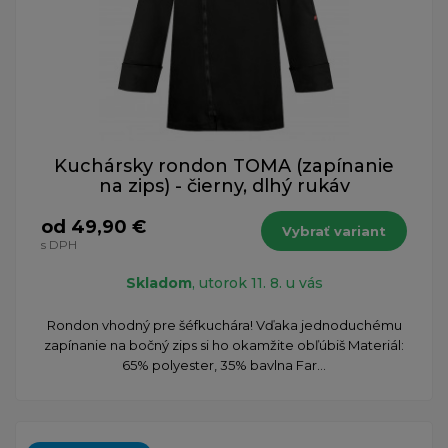
Kuchársky rondon TOMA (zapínanie
na zips) - čierny, dlhý rukáv
od 49,90 €
Vybrať variant
s DPH
Skladom
, utorok 11. 8. u vás
Rondon vhodný pre šéfkuchára! Vďaka jednoduchému
zapínanie na bočný zips si ho okamžite obľúbiš Materiál:
65% polyester, 35% bavlna Far...