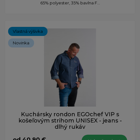
65% polyester, 35% bavlna F...
Vlastná výšivka
Novinka
Kuchársky rondon EGOchef VIP s
košeľovým strihom UNISEX - jeans -
dlhý rukáv
od 40,90 €