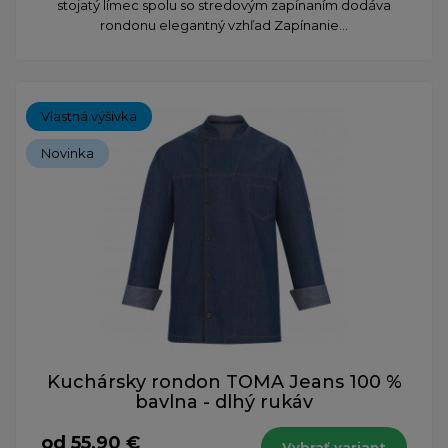
stojatý límec spolu so stredovým zapínaním dodáva
rondonu elegantný vzhľad Zapínanie...
Vlastná výšivka
Novinka
Kuchársky rondon TOMA Jeans 100 %
bavlna - dlhý rukáv
od 55,90 €
Vybrať variant