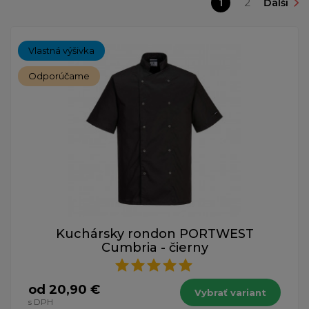
1
2
Ďalší
Vlastná výšivka
Odporúčame
Kuchársky rondon PORTWEST
Cumbria - čierny
od 20,90 €
Vybrať variant
s DPH