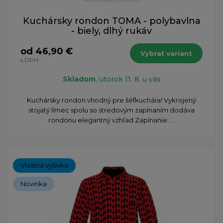
Kuchársky rondon TOMA - polybavlna
- biely, dlhý rukáv
od 46,90 €
Vybrať variant
s DPH
Skladom
, utorok 11. 8. u vás
Kuchársky rondon vhodný pre šéfkuchára! Vykrojený
stojatý límec spolu so stredovým zapínaním dodáva
rondonu elegantný vzhľad Zapínanie: ...
Vlastná výšivka
Novinka