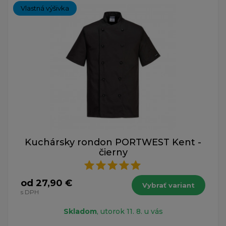
Vlastná výšivka
Kuchársky rondon PORTWEST Kent -
čierny
od 27,90 €
Vybrať variant
s DPH
Skladom
, utorok 11. 8. u vás