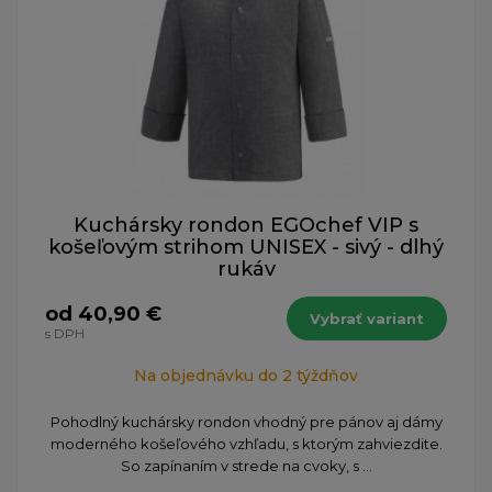
Kuchársky rondon EGOchef VIP s
košeľovým strihom UNISEX - sivý - dlhý
rukáv
od 40,90 €
Vybrať variant
s DPH
Na objednávku do 2 týždňov
Pohodlný kuchársky rondon vhodný pre pánov aj dámy
moderného košeľového vzhľadu, s ktorým zahviezdite.
So zapínaním v strede na cvoky, s ...