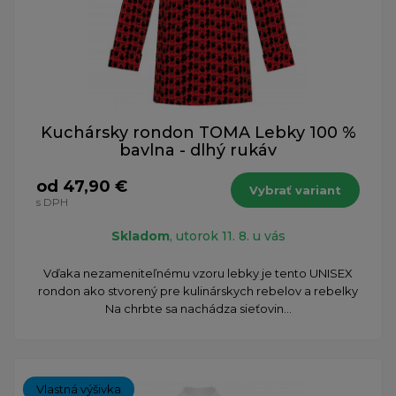
Kuchársky rondon TOMA Lebky 100 %
bavlna - dlhý rukáv
od 47,90 €
Vybrať variant
s DPH
Skladom
, utorok 11. 8. u vás
​Vďaka nezameniteľnému vzoru lebky je tento UNISEX
rondon ako stvorený pre kulinárskych rebelov a rebelky
Na chrbte sa nachádza sieťovin...
Vlastná výšivka