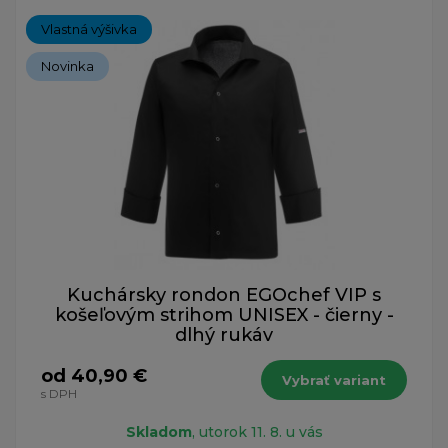
Vlastná výšivka
Novinka
Kuchársky rondon EGOchef VIP s
košeľovým strihom UNISEX - čierny -
dlhý rukáv
od 40,90 €
Vybrať variant
s DPH
Skladom
, utorok 11. 8. u vás