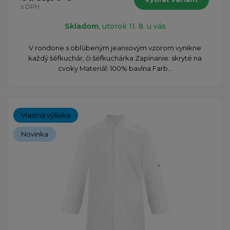
s DPH
Skladom
, utorok 11. 8. u vás
​V rondone s obľúbeným jeansovým vzorom vynikne
každý šéfkuchár, či šéfkuchárka Zapínanie: skryté na
cvoky Materiál: 100% bavlna Farb...
Vlastná výšivka
Novinka