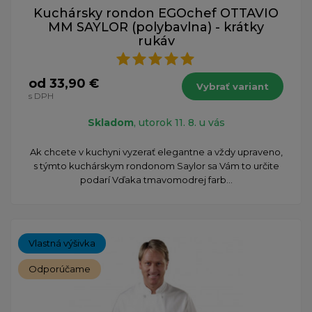
Kuchársky rondon EGOchef OTTAVIO
MM SAYLOR (polybavlna) - krátky
rukáv
od 33,90 €
Vybrať variant
s DPH
Skladom
, utorok 11. 8. u vás
Ak chcete v kuchyni vyzerať elegantne a vždy upraveno,
s týmto kuchárskym rondonom Saylor sa Vám to určite
podarí Vďaka tmavomodrej farb...
Vlastná výšivka
Odporúčame