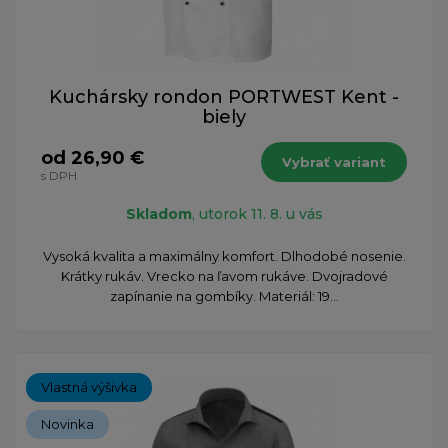
Kuchársky rondon PORTWEST Kent -
biely
od 26,90 €
Vybrať variant
s DPH
Skladom
, utorok 11. 8. u vás
Vysoká kvalita a maximálny komfort. Dlhodobé nosenie.
Krátky rukáv. Vrecko na ľavom rukáve. Dvojradové
zapínanie na gombíky. Materiál: 19...
Vlastná výšivka
Novinka