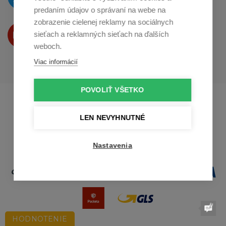
na
Twitteri
predaním údajov o správaní na webe na
zobrazenie cielenej reklamy na sociálnych
Produkty Vám predstavujeme
sieťach a reklamných sieťach na ďalších
na
Youtube
weboch.
Viac informácií
POVOLIŤ VŠETKO
Profikuchař.cz
Profikoch.at
Profiszakacs.hu
LEN NEVYHNUTNÉ
Nastavenia
HODNOTENIE