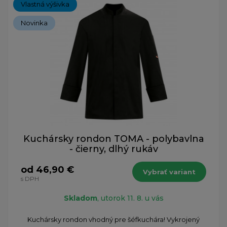
Vlastná výšivka
Novinka
Kuchársky rondon TOMA - polybavlna
- čierny, dlhý rukáv
od 46,90 €
Vybrať variant
s DPH
Skladom
, utorok 11. 8. u vás
​Kuchársky rondon vhodný pre šéfkuchára! Vykrojený