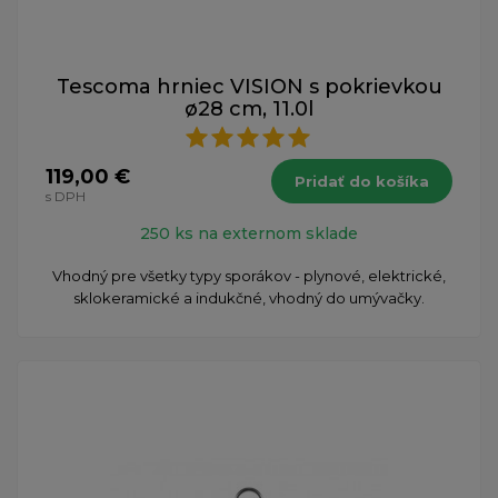
Tescoma hrniec VISION s pokrievkou
ø28 cm, 11.0l
119,00 €
Pridať do košíka
s DPH
250 ks na externom sklade
Vhodný pre všetky typy sporákov - plynové, elektrické,
sklokeramické a indukčné, vhodný do umývačky.