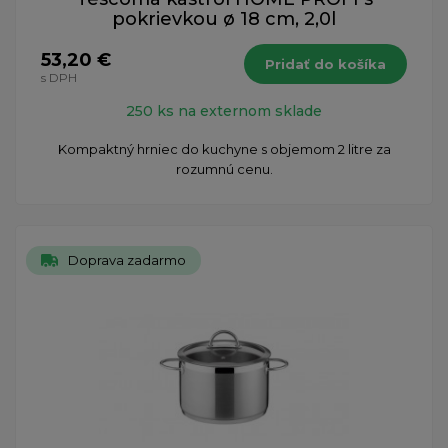
pokrievkou ø 18 cm, 2,0l
53,20 €
Pridať do košíka
s DPH
250 ks na externom sklade
Kompaktný hrniec do kuchyne s objemom 2 litre za
rozumnú cenu.
Doprava zadarmo