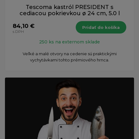
Tescoma kastról PRESIDENT s
cediacou pokrievkou ø 24 cm, 5.0 l
84,10 €
Pridať do košíka
s DPH
250 ks na externom sklade
Veľké a malé otvory na cedenie sú praktickými
vychytávkami tohto prémiového hrnca.