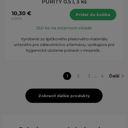
PURITY 0.5 l, 3 ks
10,30 €
Pridať do košíka
s DPH
250 ks na externom sklade
Vyrobené zo špičkového plastového materiálu
určeného pre zdravotníctvo a farmáciu, vynikajúce pre
hygienické uloženie potravín v mrazničk...
1
2
3
...
4
Ďalší
Zobraziť ďalšie produkty