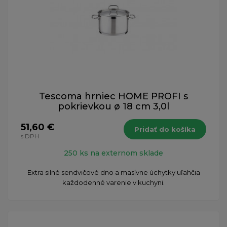
Tescoma hrniec HOME PROFI s
pokrievkou ø 18 cm 3,0l
51,60 €
Pridať do košíka
s DPH
250 ks na externom sklade
Extra silné sendvičové dno a masívne úchytky uľahčia
každodenné varenie v kuchyni.