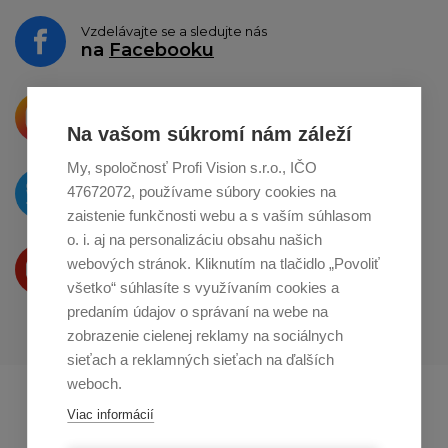
Vzdelávajte se a sledujte nás
na
Facebooku
Krásne produkty si priamo hovoria
o zdieľanie na
Instagrame
Na vašom súkromí nám záleží
My, spoločnosť Profi Vision s.r.o., IČO
O novinkách píšeme
47672072, používame súbory cookies na
na
Twitteri
zaistenie funkčnosti webu a s vaším súhlasom
o. i. aj na personalizáciu obsahu našich
Produkty Vám predstavujeme
webových stránok. Kliknutím na tlačidlo „Povoliť
na
Youtube
všetko“ súhlasíte s využívaním cookies a
predaním údajov o správaní na webe na
zobrazenie cielenej reklamy na sociálnych
sieťach a reklamných sieťach na ďalších
weboch.
Profikuchař.cz
Profikoch.at
Viac informácií
Profiszakacs.hu