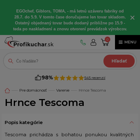
EGOchef, Giblors, TOMA, - má letnú uzáveru fabriky od
×
28.7. do 5.9. V tomto čase doručujeme len tovar skladom.
Ostatný objednaný tovar bude dodaný približne po 15.9 -
teda po naskladnení a znovu otvorení prevádzok výrobcov.
0
MENU
Hľadať
98%
545 recenzií
Pre domácnosť
Varenie
Hrnce Tescoma
Hrnce Tescoma
Popis kategórie
Tescoma prichádza s bohatou ponukou kvalitných