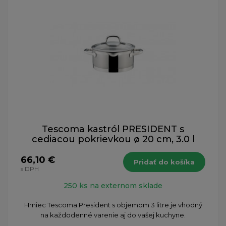
Tescoma kastról PRESIDENT s
cediacou pokrievkou ø 20 cm, 3.0 l
66,10 €
Pridať do košíka
s DPH
250 ks na externom sklade
Hrniec Tescoma President s objemom 3 litre je vhodný
na každodenné varenie aj do vašej kuchyne.