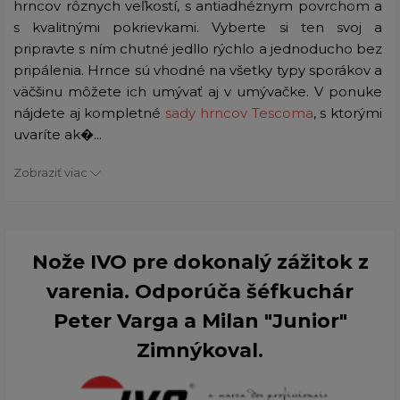
hrncov rôznych veľkostí, s antiadhéznym povrchom a
s kvalitnými pokrievkami. Vyberte si ten svoj a
pripravte s ním chutné jedllo rýchlo a jednoducho bez
pripálenia. Hrnce sú vhodné na všetky typy sporákov a
väčšinu môžete ich umývať aj v umývačke. V ponuke
nájdete aj kompletné
sady hrncov Tescoma
, s ktorými
uvaríte ak�...
Zobraziť viac
Nože IVO pre dokonalý zážitok z
varenia. Odporúča šéfkuchár
Peter Varga a Milan "Junior"
Zimnýkoval.