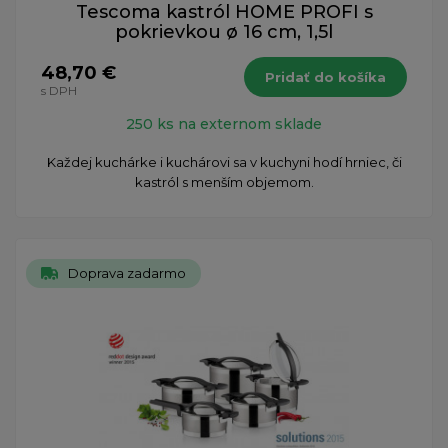
Tescoma kastról HOME PROFI s
pokrievkou ø 16 cm, 1,5l
48,70 €
Pridať do košíka
s DPH
250 ks na externom sklade
Každej kuchárke i kuchárovi sa v kuchyni hodí hrniec, či
kastról s menším objemom.
Doprava zadarmo