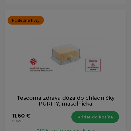
Posledné kusy
Tescoma zdravá dóza do chladničky
PURITY, maselnička
11,60 €
Pridať do košíka
s DPH
250 ks na externom sklade