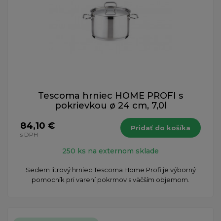
Tescoma hrniec HOME PROFI s
pokrievkou ø 24 cm, 7,0l
84,10 €
Pridať do košíka
s DPH
250 ks na externom sklade
Sedem litrový hrniec Tescoma Home Profi je výborný
pomocník pri varení pokrmov s väčším objemom.