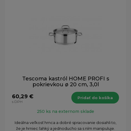
Tescoma kastról HOME PROFI s
pokrievkou ø 20 cm, 3,0l
60,29 €
Pridať do košíka
s DPH
250 ks na externom sklade
Ideálna veľkosť hrnca a dobré spracovanie dosiahli to,
že je hrniec ľahký a jednoducho sa s ním manipuluje.