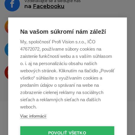
Vzdelávajte se a sledujte nás
na
Facebooku
Krásne produkty si priamo hovoria
o zdieľanie na
Instagrame
Na vašom súkromí nám záleží
My, spoločnosť Profi Vision s.r.o., IČO
O novinkách píšeme
47672072, používame súbory cookies na
na
Twitteri
zaistenie funkčnosti webu a s vaším súhlasom
o. i. aj na personalizáciu obsahu našich
Produkty Vám predstavujeme
webových stránok. Kliknutím na tlačidlo „Povoliť
na
Youtube
všetko“ súhlasíte s využívaním cookies a
predaním údajov o správaní na webe na
zobrazenie cielenej reklamy na sociálnych
sieťach a reklamných sieťach na ďalších
weboch.
Profikuchař.cz
Profikoch.at
Viac informácií
Profiszakacs.hu
POVOLIŤ VŠETKO