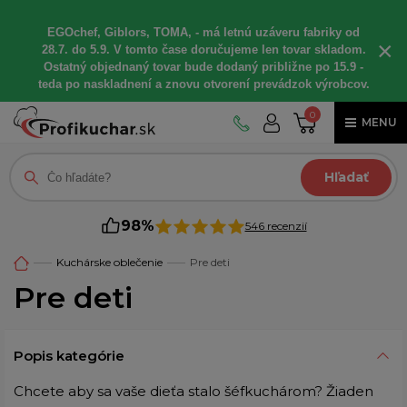
EGOchef, Giblors, TOMA, - má letnú uzáveru fabriky od
×
28.7. do 5.9. V tomto čase doručujeme len tovar skladom.
Ostatný objednaný tovar bude dodaný približne po 15.9 -
teda po naskladnení a znovu otvorení prevádzok výrobcov.
0
MENU
Hľadať
98%
546 recenzií
Kuchárske oblečenie
Pre deti
Pre deti
Popis kategórie
Chcete aby sa vaše dieťa stalo šéfkuchárom? Žiaden