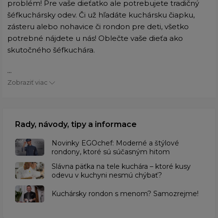
problém! Pre vaše dieťatko ale potrebujete tradičný
šéfkuchársky odev. Či už hľadáte kuchársku čiapku,
zásteru alebo nohavice či rondon pre deti, všetko
potrebné nájdete u nás! Oblečte vaše dieťa ako
skutočného šéfkuchára.
...
Zobraziť viac
Rady, návody, tipy a informace
Novinky EGOchef: Moderné a štýlové
rondony, ktoré sú súčasným hitom
Slávna päťka na tele kuchára – ktoré kusy
odevu v kuchyni nesmú chýbať?
Kuchársky rondon s menom? Samozrejme!