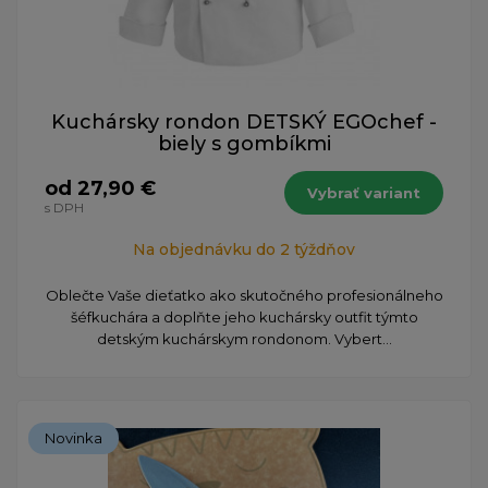
Kuchársky rondon DETSKÝ EGOchef -
biely s gombíkmi
od 27,90 €
Vybrať variant
s DPH
Na objednávku do 2 týždňov
Oblečte Vaše dieťatko ako skutočného profesionálneho
šéfkuchára a doplňte jeho kuchársky outfit týmto
detským kuchárskym rondonom. Vybert...
Novinka