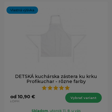
Vlastná výšivka
DETSKÁ kuchárska zástera ku krku
Profikuchar - rôzne farby
od 10,90 €
Vybrať variant
s DPH
Skladom
, utorok 11. 8. u vás