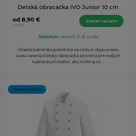
Detská obracačka IVO Junior 10 cm
od 8,90 €
Vybrať variant
s DPH
Skladom
, utorok 11. 8. u vás
Úžasná kulinárska pomôcka na cestu k objavovaniu
sveta varenia Detský obracačka stvorená pre malých
kulinárskych kráľov, aby mohli aj on...
Vlastná výšivka