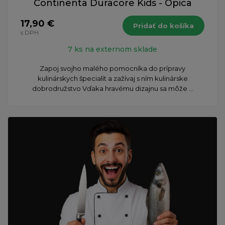
Continenta Duracore Kids - Opica
17,90 €
Pridať do košíka
s DPH
7 ks na externom sklade
Zapoj svojho malého pomocníka do prípravy
kulinárskych špecialít a zažívaj s ním kulinárske
dobrodružstvo Vďaka hravému dizajnu sa môže ...