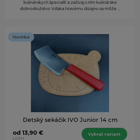
kulinárskych špecialít a zažívaj s ním kulinárske
dobrodružstvo Vďaka hravému dizajnu sa môže ...
Novinka
Detský sekáčik IVO Junior 14 cm
od 13,90 €
Vybrať variant
s DPH