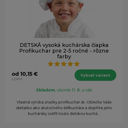
DETSKÁ vysoká kuchárska čiapka
Profikuchar pre 2-5 ročné - rôzne
farby
od 10,15 €
Vybrať variant
s DPH
Skladom
, utorok 11. 8. u vás
Vlastná výroba značky profikuchar.sk. Oblečte Vaše
dieťatko ako skutočného šéfkuchára a doplňte jeho
kuchársky outfit touto detskou kuchá...