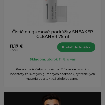
Čistič na gumové podrážky SNEAKER
CLEANER 75ml
11,17 €
Pridať do košíka
s DPH
Skladom
, utorok 11. 8. u vás
Pre milovník čistých topánok! Dôkladne odstráni
nečistoty zo svetlých gumených podrážok, syntetických
materiálov a taktiež stielok v sand...