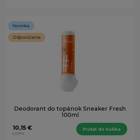
Novinka
Odporúčame
Deodorant do topánok Sneaker Fresh
100ml
10,15 €
Pridať do košíka
s DPH