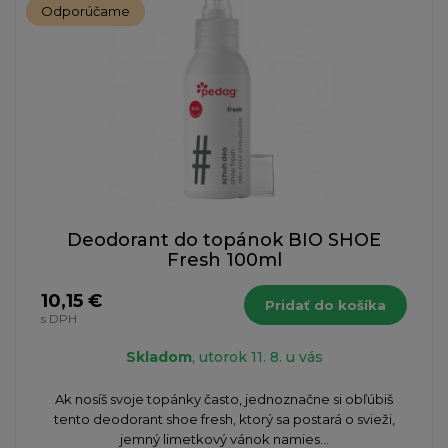
Odporúčame
Deodorant do topánok BIO SHOE
Fresh 100ml
10,15 €
Pridať do košíka
s DPH
Skladom
, utorok 11. 8. u vás
​Ak nosíš svoje topánky často, jednoznačne si obľúbiš
tento deodorant shoe fresh, ktorý sa postará o svieži,
jemný limetkový vánok namies...