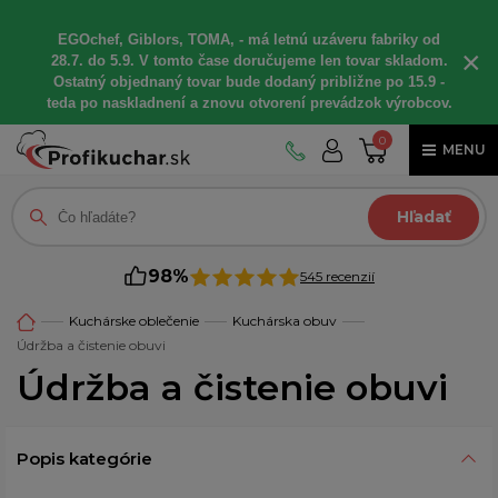
EGOchef, Giblors, TOMA, - má letnú uzáveru fabriky od
×
28.7. do 5.9. V tomto čase doručujeme len tovar skladom.
Ostatný objednaný tovar bude dodaný približne po 15.9 -
teda po naskladnení a znovu otvorení prevádzok výrobcov.
0
MENU
Hľadať
98%
545 recenzií
Kuchárske oblečenie
Kuchárska obuv
Údržba a čistenie obuvi
Údržba a čistenie obuvi
Popis kategórie