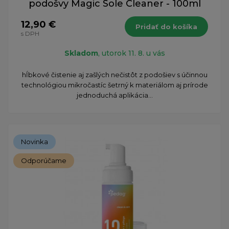
podošvy Magic Sole Cleaner - 100ml
12,90 €
Pridať do košíka
s DPH
Skladom
, utorok 11. 8. u vás
hĺbkové čistenie aj zašlých nečistôt z podošiev s účinnou
technológiou mikročastíc šetrný k materiálom aj prírode
jednoduchá aplikácia...
Novinka
Odporúčame