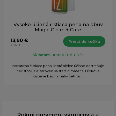
Vysoko účinná čistiaca pena na obuv
Magic Clean + Care
13,90 €
Pridať do košíka
s DPH
Skladom
, utorok 11. 8. u vás
Inovatívna čistiaca pena, ktorá nielen účinne odstraňuje
nečistoty, ale zároveň sa stará o materiál Hĺbkové
čistenie bez námahy Šetrná ...
Rokmi preverení výrobcovia a