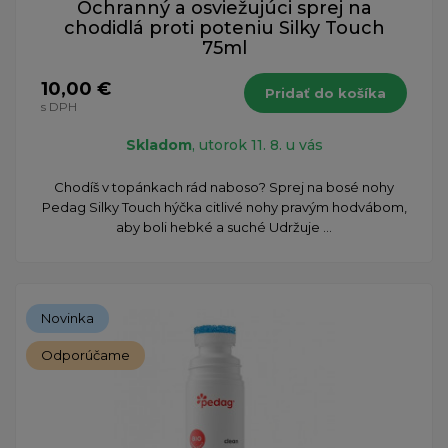
Ochranný a osviežujúci sprej na
chodidlá proti poteniu Silky Touch
75ml
10,00 €
Pridať do košíka
s DPH
Skladom
, utorok 11. 8. u vás
​Chodíš v topánkach rád naboso? Sprej na bosé nohy
Pedag Silky Touch hýčka citlivé nohy pravým hodvábom,
aby boli hebké a suché Udržuje ...
Novinka
Odporúčame