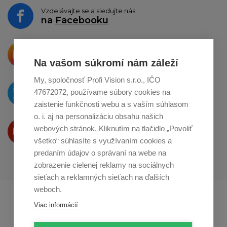
Vzdelávajte se a sledujte nás
na
Facebooku
Krásne produkty si priamo hovoria
o zdieľanie na
Instagrame
Na vašom súkromí nám záleží
My, spoločnosť Profi Vision s.r.o., IČO
O novinkách píšeme
47672072, používame súbory cookies na
na
Twitteri
zaistenie funkčnosti webu a s vaším súhlasom
o. i. aj na personalizáciu obsahu našich
Produkty Vám predstavujeme
webových stránok. Kliknutím na tlačidlo „Povoliť
na
Youtube
všetko“ súhlasíte s využívaním cookies a
predaním údajov o správaní na webe na
zobrazenie cielenej reklamy na sociálnych
sieťach a reklamných sieťach na ďalších
weboch.
Profikuchař.cz
Profikoch.at
Viac informácií
Profiszakacs.hu