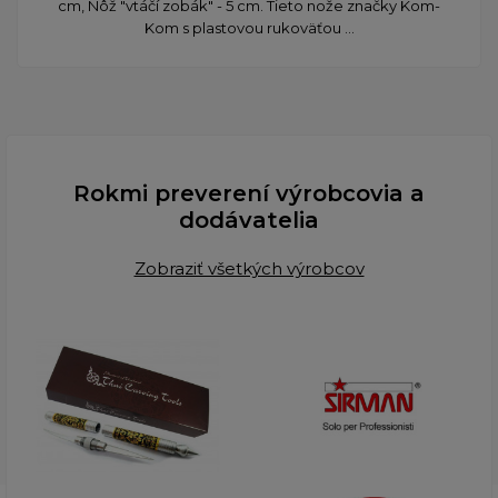
cm, Nôž "vtáčí zobák" - 5 cm. Tieto nože značky Kom-
Kom s plastovou rukoväťou ...
Rokmi preverení výrobcovia a
dodávatelia
Zobraziť všetkých výrobcov