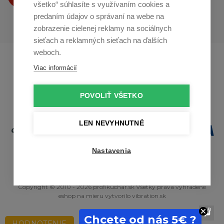
všetko“ súhlasíte s využívaním cookies a
predaním údajov o správaní na webe na
zobrazenie cielenej reklamy na sociálnych
sieťach a reklamných sieťach na ďalších
weboch.
Profikuchař.cz
Profikoch.at
Viac informácií
Profiszakacs.hu
POVOLIŤ VŠETKO
LEN NEVYHNUTNÉ
Nastavenia
Copyright © 2010 - 2026 profikuchar.sk Všetky práva vyhradené
eshop na mieru
vytvorilo
vibration.sk
Chcete od nás 5€ ?
HODNOTENIE