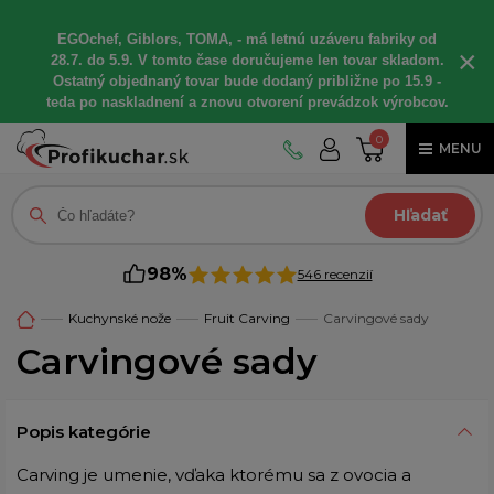
EGOchef, Giblors, TOMA, - má letnú uzáveru fabriky od
×
28.7. do 5.9. V tomto čase doručujeme len tovar skladom.
Ostatný objednaný tovar bude dodaný približne po 15.9 -
teda po naskladnení a znovu otvorení prevádzok výrobcov.
0
MENU
Hľadať
98%
546 recenzií
Kuchynské nože
Fruit Carving
Carvingové sady
Carvingové sady
Popis kategórie
Carving je umenie, vďaka ktorému sa z ovocia a