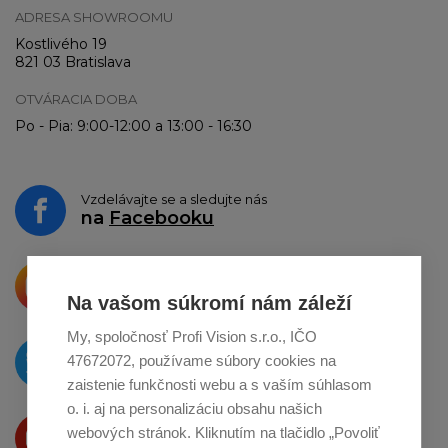
ADRESA SHOWROOMU
Kostlivého 19
821 03 Bratislava
OTVÁRACIA DOBA
Po - Pia: 9:00-12:00 a 13:00 - 16:30
Vzdelávajte se a sledujte nás
na
Facebooku
Krásne produkty si priamo hovoria
o zdieľanie na
Instagrame
Na vašom súkromí nám záleží
My, spoločnosť Profi Vision s.r.o., IČO
O novinkách píšeme
47672072, používame súbory cookies na
na
Twitteri
zaistenie funkčnosti webu a s vaším súhlasom
o. i. aj na personalizáciu obsahu našich
Produkty Vám predstavujeme
webových stránok. Kliknutím na tlačidlo „Povoliť
na
Youtube