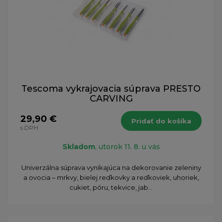
Tescoma vykrajovacia súprava PRESTO
CARVING
29,90 €
Pridať do košíka
s DPH
Skladom
, utorok 11. 8. u vás
Univerzálna súprava vynikajúca na dekorovanie zeleniny
a ovocia – mrkvy, bielej reďkovky a reďkoviek, uhoriek,
cukiet, póru, tekvice, jab...