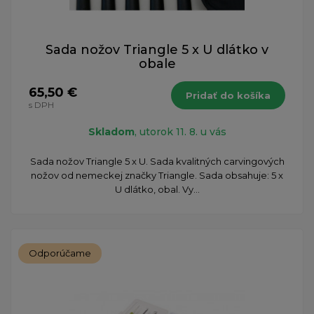
Sada nožov Triangle 5 x U dlátko v
obale
65,50 €
Pridať do košíka
s DPH
Skladom
, utorok 11. 8. u vás
Sada nožov Triangle 5 x U. Sada kvalitných carvingových
nožov od nemeckej značky Triangle. Sada obsahuje: 5 x
U dlátko, obal. Vy...
Odporúčame