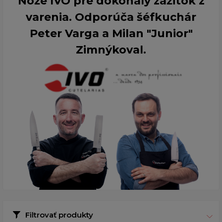
Nože IVO pre dokonalý zážitok z
varenia. Odporúča šéfkuchár
Peter Varga a Milan "Junior"
Zimnýkoval.
Filtrovať produkty