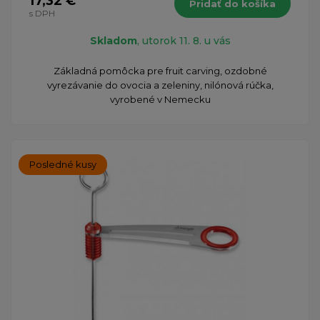
17,32 €
Pridať do košíka
s DPH
Skladom
, utorok 11. 8. u vás
Základná pomôcka pre fruit carving, ozdobné
vyrezávanie do ovocia a zeleniny, nilónová rúčka,
vyrobené v Nemecku
Posledné kusy