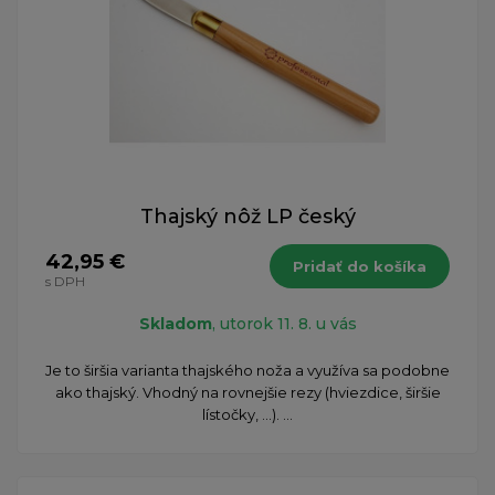
Thajský nôž LP český
42,95 €
Pridať do košíka
s DPH
Skladom
, utorok 11. 8. u vás
Je to širšia varianta thajského noža a využíva sa podobne
ako thajský. Vhodný na rovnejšie rezy (hviezdice, širšie
lístočky, ...). ...