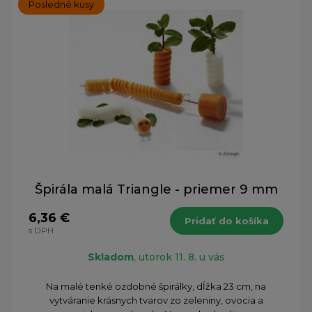
Posledné kusy
Špirála malá Triangle - priemer 9 mm
6,36 €
Pridať do košíka
s DPH
Skladom
, utorok 11. 8. u vás
Na malé tenké ozdobné špirálky, dĺžka 23 cm, na
vytváranie krásnych tvarov zo zeleniny, ovocia a