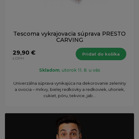
Tescoma vykrajovacia súprava PRESTO
CARVING
29,90 €
Pridať do košíka
s DPH
Skladom
, utorok 11. 8. u vás
Univerzálna súprava vynikajúca na dekorovanie zeleniny
a ovocia – mrkvy, bielej reďkovky a reďkoviek, uhoriek,
cukiet, póru, tekvice, jab...