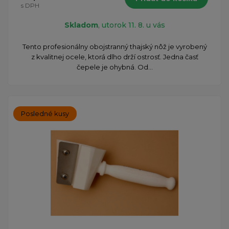
s DPH
Skladom
, utorok 11. 8. u vás
Tento profesionálny obojstranný thajský nôž je vyrobený
z kvalitnej ocele, ktorá dlho drží ostrosť. Jedna časť
čepele je ohybná. Od...
Posledné kusy