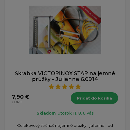
Škrabka VICTORINOX STAR na jemné
prúžky - Julienne 6.0914
7,90 €
Pridať do košíka
s DPH
Skladom
, utorok 11. 8. u vás
Celokovový strúhač na jemné prúžky - julienne - od