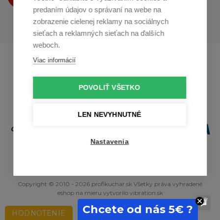
predaním údajov o správaní na webe na
zobrazenie cielenej reklamy na sociálnych
sieťach a reklamných sieťach na ďalších
weboch.
Profikuchař.cz
Profikoch.at
Viac informácií
Profiszakacs.hu
POVOLIŤ VŠETKO
LEN NEVYHNUTNÉ
Nastavenia
Copyright © 2010 - 2026 profikuchar.sk Všetky práva vyhradené
eshop na mieru
vytvorilo
vibration.sk
Chcete od nás 5€ ?
HODNOTENIE