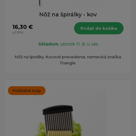
Nôž na špirálky - kov
16,30 €
Pridať do košíka
s DPH
Skladom
, utorok 11. 8. u vás
Nôž na špirálky. Kovové prevedenie, nemecká značka
Triangle.
Posledné kusy