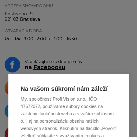
ADRESA SHOWROOMU
Kostlivého 19
821 03 Bratislava
OTVÁRACIA DOBA
Po - Pia: 9:00-12:00 a 13:00 - 16:30
Vzdelávajte se a sledujte nás
na
Facebooku
Krásne produkty si priamo hovoria
Na vašom súkromí nám záleží
o zdieľanie na
Instagrame
My, spoločnosť Profi Vision s.r.o., IČO
47672072, používame súbory cookies na
O novinkách píšeme
na
Twitteri
zaistenie funkčnosti webu a s vaším súhlasom
o. i. aj na personalizáciu obsahu našich
webových stránok. Kliknutím na tlačidlo „Povoliť
Produkty Vám predstavujeme
všetko“ súhlasíte s využívaním cookies a
na
Youtube