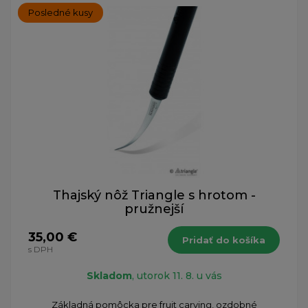
Posledné kusy
Thajský nôž Triangle s hrotom -
pružnejší
35,00 €
Pridať do košíka
s DPH
Skladom
, utorok 11. 8. u vás
Základná pomôcka pre fruit carving, ozdobné