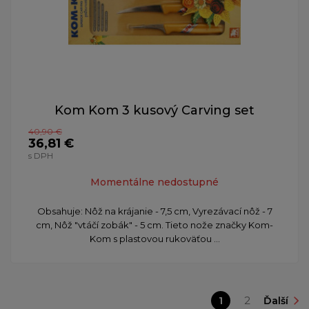
Kom Kom 3 kusový Carving set
40,90 €
36,81 €
s DPH
Momentálne nedostupné
Obsahuje: Nôž na krájanie - 7,5 cm, Vyrezávací nôž - 7
cm, Nôž "vtáčí zobák" - 5 cm. Tieto nože značky Kom-
Kom s plastovou rukoväťou ...
1
2
Ďalší