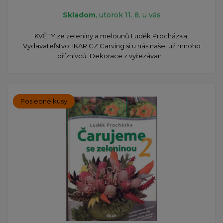
Skladom
, utorok 11. 8. u vás
KVĚTY ze zeleniny a melounů Luděk Procházka,
Vydavateľstvo: IKAR CZ Carving si u nás našel už mnoho
příznivců. Dekorace z vyřezávan...
Posledné kusy