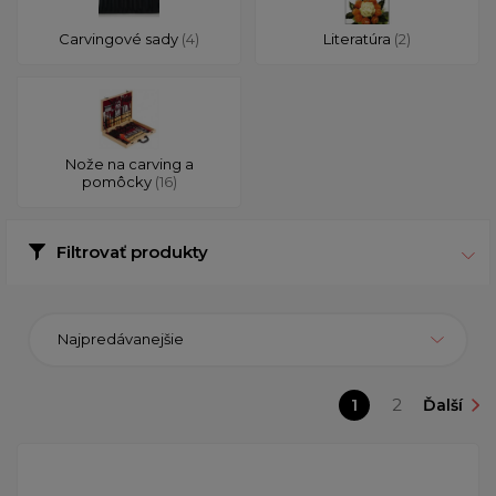
Carvingové sady
(4)
Literatúra
(2)
Nože na carving a
pomôcky
(16)
Filtrovať produkty
Najpredávanejšie
1
2
Ďalší