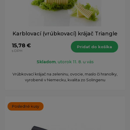
Karblovací (vrúbkovací) krájač Triangle
15,78 €
Pridať do košíka
s DPH
Skladom
, utorok 11. 8. u vás
Vrúbkovací krájač na zeleninu, ovocie, maslo či hranolky,
vyrobené v Nemecku, kvalita zo Solingenu
Posledné kusy