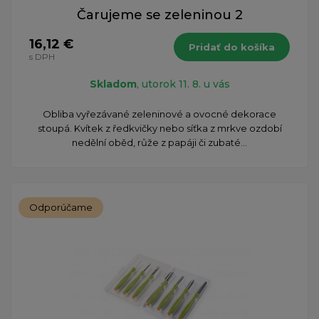
Čarujeme se zeleninou 2
16,12 €
Pridať do košíka
s DPH
Skladom
, utorok 11. 8. u vás
Obliba vyřezávané zeleninové a ovocné dekorace
stoupá. Kvítek z ředkvičky nebo síťka z mrkve ozdobí
nedělní oběd, růže z papáji či zubaté...
Odporúčame