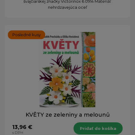
švajčiarskej značky Victorinox 6.0914 Materiál:
nehrdzavejúca oceľ
Posledné kusy
KVĚTY ze zeleniny a melounů
13,96 €
Pridať do košíka
s DPH