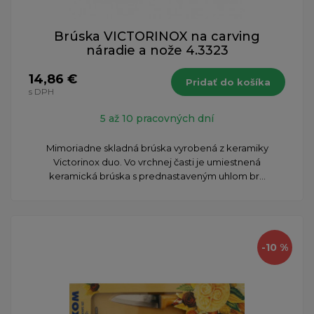
Brúska VICTORINOX na carving
náradie a nože 4.3323
14,86 €
Pridať do košíka
s DPH
5 až 10 pracovných dní
Mimoriadne skladná brúska vyrobená z keramiky
Victorinox duo. Vo vrchnej časti je umiestnená
keramická brúska s prednastaveným uhlom br...
-10 %