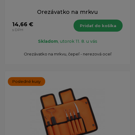
Orezávatko na mrkvu
14,66 €
Pridať do košíka
s DPH
Skladom
, utorok 11. 8. u vás
​Orezávatko na mrkvu, čepeľ - nerezová oceľ
Posledné kusy