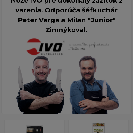
Nože IVO pre dokonalý zážitok z
varenia. Odporúča šéfkuchár
Peter Varga a Milan "Junior"
Zimnýkoval.