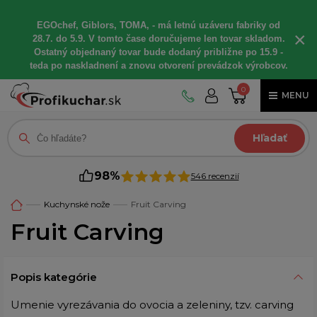
EGOchef, Giblors, TOMA, - má letnú uzáveru fabriky od
×
28.7. do 5.9. V tomto čase doručujeme len tovar skladom.
Ostatný objednaný tovar bude dodaný približne po 15.9 -
teda po naskladnení a znovu otvorení prevádzok výrobcov.
0
MENU
Hľadať
98%
546 recenzií
Kuchynské nože
Fruit Carving
Fruit Carving
Popis kategórie
Umenie vyrezávania do ovocia a zeleniny, tzv. carving