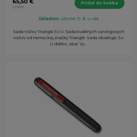
65,50 €
Pridať do košíka
s DPH
Skladom
, utorok 11. 8. u vás
Sada nožov Triangle 5 x U. Sada kvalitných carvingových
nožov od nemeckej značky Triangle. Sada obsahuje: 5 x
U dlátko, obal. Vy...