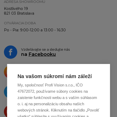
ADRESA SHOWROOMU
Kostlivého 19
821 03 Bratislava
OTVÁRACIA DOBA
Po - Pia: 9:00-12:00 a 13:00 - 16:30
Vzdelávajte se a sledujte nás
na
Facebooku
Krásne produkty si priamo hovoria
o zdieľanie na
Instagrame
Na vašom súkromí nám záleží
My, spoločnosť Profi Vision s.r.o., IČO
O novinkách píšeme
47672072, používame súbory cookies na
na
Twitteri
zaistenie funkčnosti webu a s vaším súhlasom
o. i. aj na personalizáciu obsahu našich
Produkty Vám predstavujeme
webových stránok. Kliknutím na tlačidlo „Povoliť
na
Youtube
všetko“ súhlasíte s využívaním cookies a