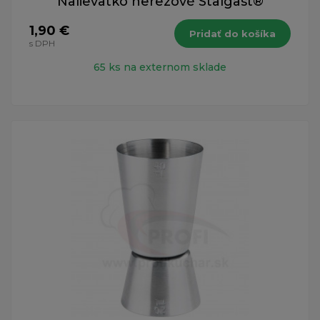
Nalievatko nerezové Stalgast®
1,90 €
Pridať do košíka
s DPH
65 ks na externom sklade