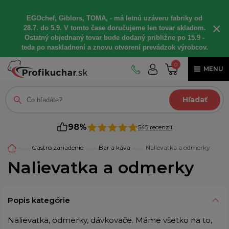
EGOchef, Giblors, TOMA, - má letnú uzáveru fabriky od
×
28.7. do 5.9. V tomto čase doručujeme len tovar skladom.
Ostatný objednaný tovar bude dodaný približne po 15.9 -
teda po naskladnení a znovu otvorení prevádzok výrobcov.
0
MENU
Hľadať
98%
545 recenzií
Gastro zariadenie
Bar a káva
Nalievatka a odmerky
Nalievatka a odmerky
Popis kategórie
Nalievatka, odmerky, dávkovače. Máme všetko na to,