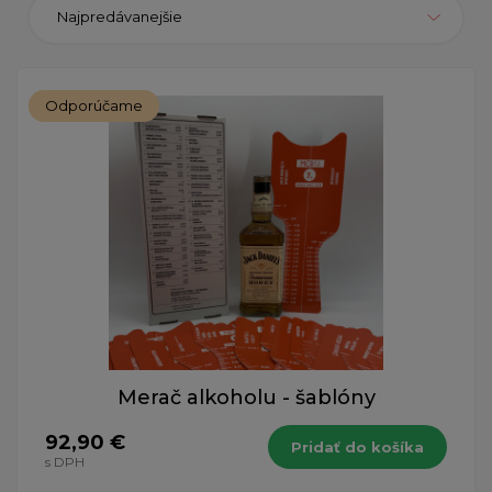
Najpredávanejšie
Odporúčame
Merač alkoholu - šablóny
92,90 €
Pridať do košíka
s DPH