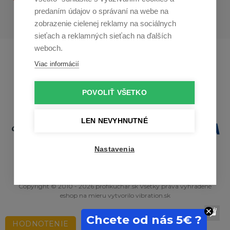
predaním údajov o správaní na webe na
zobrazenie cielenej reklamy na sociálnych
sieťach a reklamných sieťach na ďalších
weboch.
Profikuchař.cz
Profikoch.at
Viac informácií
Profiszakacs.hu
POVOLIŤ VŠETKO
LEN NEVYHNUTNÉ
Nastavenia
Copyright © 2010 - 2026 profikuchar.sk Všetky práva vyhradené
eshop na mieru
vytvorilo
vibration.sk
Chcete od nás 5€ ?
HODNOTENIE