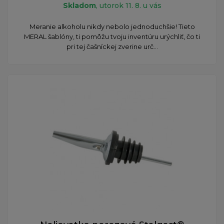
Skladom
, utorok 11. 8. u vás
​Meranie alkoholu nikdy nebolo jednoduchšie! Tieto
MERAL šablóny, ti pomôžu tvoju inventúru urýchliť, čo ti
pri tej čašníckej zverine urč...