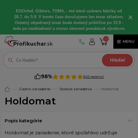
EGOchef, Giblors, TOMA, - má letnú uzáveru fabriky od
×
28.7. do 5.9. V tomto čase doručujeme len tovar skladom.
Ostatný objednaný tovar bude dodaný približne po 15.9 -
teda po naskladnení a znovu otvorení prevádzok výrobcov.
0
MENU
Hľadať
98%
545 recenzií
Gastro zariadenie
Stolové zariadenia
Holdomat
Holdomat
Popis kategórie
Holdomat je zariadenie, ktoré spoľahlivo udržuje