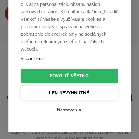
o. i. aj na personalizáciu obsahu našich
Produkty Vám predstavujeme
webových stránok. Kliknutím na tlačidlo „Povoliť
na
Youtube
všetko“ súhlasíte s využívaním cookies a
predaním údajov o správaní na webe na
zobrazenie cielenej reklamy na sociálnych
sieťach a reklamných sieťach na ďalších
weboch.
Profikuchař.cz
Profikoch.at
Viac informácií
Profiszakacs.hu
POVOLIŤ VŠETKO
LEN NEVYHNUTNÉ
Nastavenia
Copyright © 2010 - 2026 profikuchar.sk Všetky práva vyhradené
eshop na mieru
vytvorilo
vibration.sk