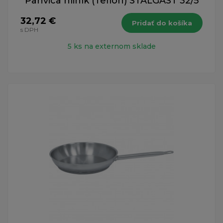
Panvica hliník (Teflon) STALGAST 32/5
32,72 €
Pridať do košíka
s DPH
5 ks na externom sklade