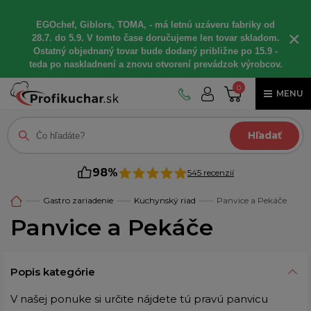
EGOchef, Giblors, TOMA, - má letnú uzáveru fabriky od
×
28.7. do 5.9. V tomto čase doručujeme len tovar skladom.
Ostatný objednaný tovar bude dodaný približne po 15.9 -
teda po naskladnení a znovu otvorení prevádzok výrobcov.
0
MENU
Hľadať
98%
545 recenzií
Gastro zariadenie
Kuchynský riad
Panvice a Pekáče
Panvice a Pekáče
Popis kategórie
V našej ponuke si určite nájdete tú pravú panvicu