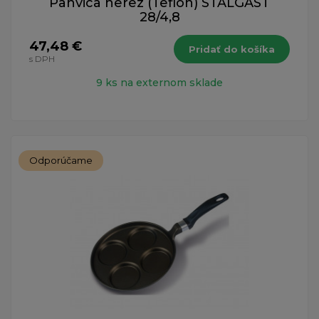
Panvica nerez (Teflon) STALGAST
28/4,8
47,48 €
Pridať do košíka
s DPH
9 ks na externom sklade
Odporúčame