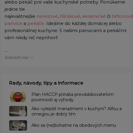
alebo pekáč pre vaše kuchynské potreby. Ponúkame
jedine tie
najkvalitnejšie
nerezové
,
hliníkové
,
keramické
či
teflonov
panvice
a
pekáče
. Ideálne do každej domácej alebo
profesionálnej kuchyne. S našimi panvicami a pekáčmi
vám nikdy nič neprihorí!
...
Zobraziť viac
Rady, návody, tipy a informace
​Plán HACCP prináša prevádzkovateľom
povinnosti aj výhody
Ako vylepšiť manažment v kuchyni? Alfou a
omegou je dobrý tím
​Ako sa (ne)bohatne na obedových menu