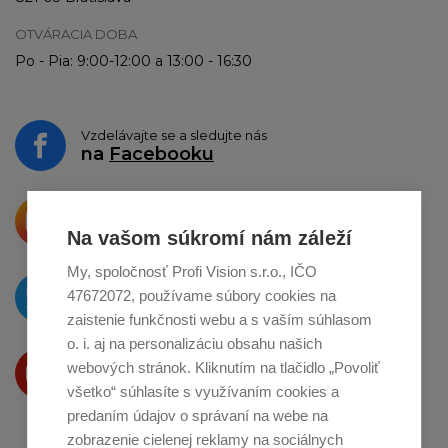
OTVÁRACIA DOBA
Po - Pia: 9:00-12:00 a 13:00 - 16:30
Vzdelávajte se a sledujte nás
na
Facebooku
Krásne produkty si priamo hovoria
o zdieľanie na
Instagrame
Na vašom súkromí nám záleží
My, spoločnosť Profi Vision s.r.o., IČO
O novinkách píšeme
47672072, používame súbory cookies na
na
Twitteri
zaistenie funkčnosti webu a s vaším súhlasom
o. i. aj na personalizáciu obsahu našich
Produkty Vám predstavujeme
webových stránok. Kliknutím na tlačidlo „Povoliť
na
Youtube
všetko“ súhlasíte s využívaním cookies a
predaním údajov o správaní na webe na
zobrazenie cielenej reklamy na sociálnych