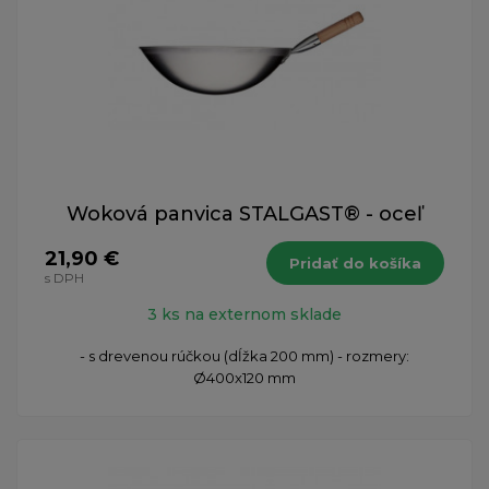
Woková panvica STALGAST® - oceľ
21,90 €
Pridať do košíka
s DPH
3 ks na externom sklade
- s drevenou rúčkou (dĺžka 200 mm) - rozmery:
Ø400x120 mm