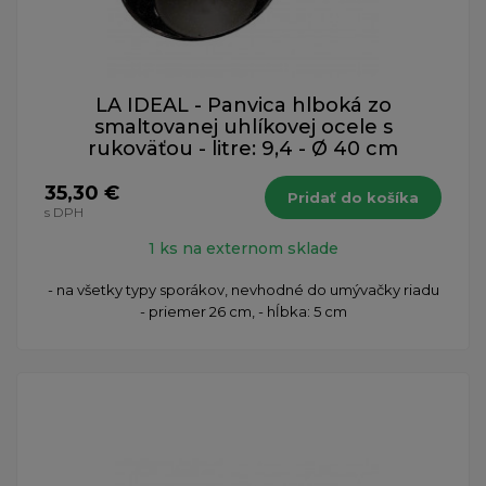
LA IDEAL - Panvica hlboká zo
smaltovanej uhlíkovej ocele s
rukoväťou - litre: 9,4 - Ø 40 cm
35,30 €
Pridať do košíka
s DPH
1 ks na externom sklade
- na všetky typy sporákov, nevhodné do umývačky riadu
- priemer 26 cm, - hĺbka: 5 cm