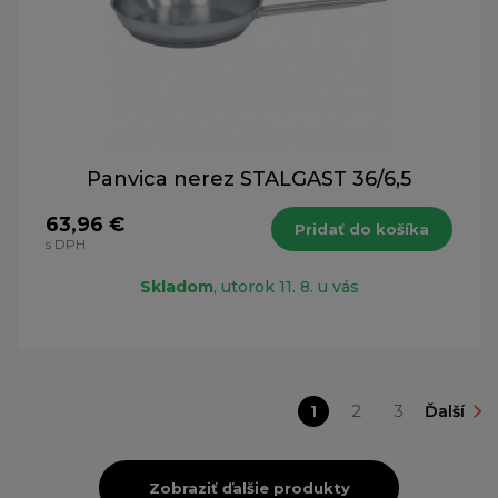
Panvica nerez STALGAST 36/6,5
63,96 €
Pridať do košíka
s DPH
Skladom
, utorok 11. 8. u vás
1
2
3
Ďalší
Zobraziť ďalšie produkty