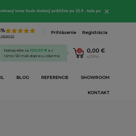
×
ednaný tovar bude dodaný približne po 15.9 - teda po
8%
Prihlásenie
Registrácia
 recenzií
0,00 €
Nakúp ešte za
100,00 €
a v
0
rámci SR máš dopravu zdarma.
s DPH
IL
BLOG
REFERENCIE
SHOWROOM
KONTAKT