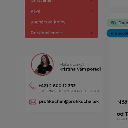
Grilovanie
Káva
Kuchárske knihy
Dopr
Pre domácnosť
Pre profí
Máte otázky?
Kristína Vám poradí
+421 2 800 12 333
(Po - Pia: 9:00-12:00 a 13:00 - 16:30)
profikuchar@profikuchar.sk
Nôž
od 1
s DPH