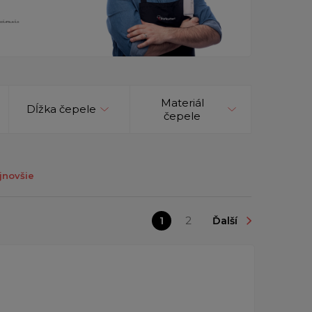
Materiál
Dĺžka čepele
čepele
jnovšie
1
2
Ďalší