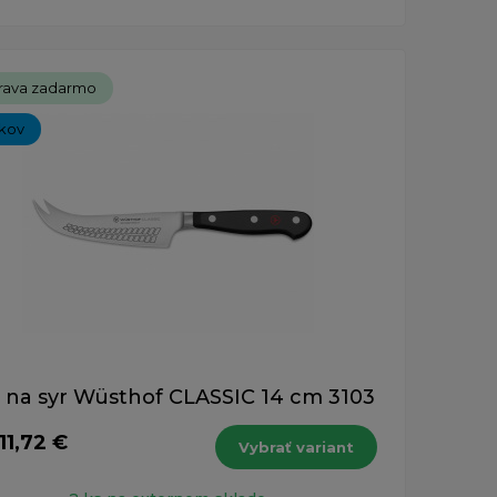
rava zadarmo
íkov
 na syr Wüsthof CLASSIC 14 cm 3103
11,72 €
Vybrať variant