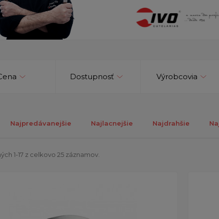
Cena
Dostupnosť
Výrobcovia
Najpredávanejšie
Najlacnejšie
Najdrahšie
Na
ých 1-17 z celkovo 25 záznamov.