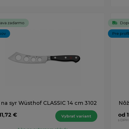
ava zadarmo
Dop
kov
Pre prof
 na syr Wüsthof CLASSIC 14 cm 3102
Nôž
11,72 €
od 1
Vybrať variant
s DPH