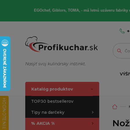
EGOchef, Giblors, TOMA, - má letnú uzáveru fabriky 
+
Nasýť svoj kulinársky inštinkt.
VÝŠI
Katalóg produktov
HODNOTENIE OBCHODU
TOP30 bestsellerov
Tipy na darčeky
Nož
%
AKCIA %