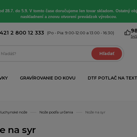
od 28.7. do 5.9. V tomto čase doručujeme len tovar skladom. Ostatný obj
naskladnení a znovu otvorení prevádzok výrobcov.
9
421 2 800 12 333
(Po - Pia: 9:00-12:00 a 13:00 - 16:30)
545
Hľadať
VKY
GRAVÍROVANIE DO KOVU
DTF POTLAČ NA TEXT
Kuchynské nože
Nože podľa určenia
Nože na syr
e na syr