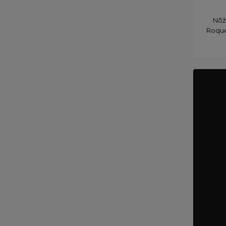
Nôž 
Roque