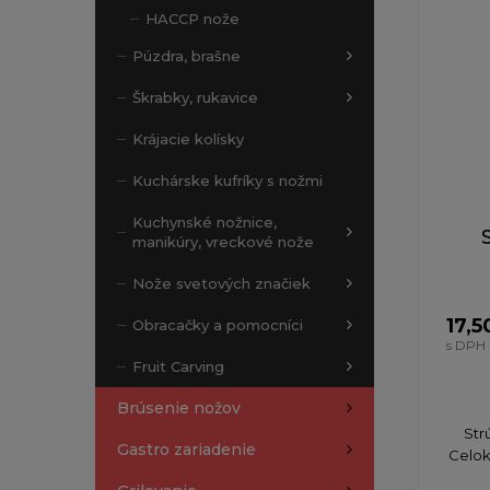
HACCP nože
Púzdra, brašne
Škrabky, rukavice
Krájacie kolísky
Kuchárske kufríky s nožmi
Kuchynské nožnice,
manikúry, vreckové nože
Nože svetových značiek
17,5
Obracačky a pomocníci
s DPH
Fruit Carving
Brúsenie nožov
Str
Gastro zariadenie
Celok