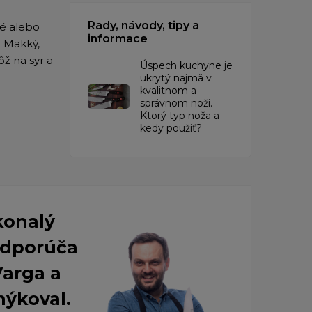
Rady, návody, tipy a
né alebo
informace
. Mäkký,
ôž na syr a
Úspech kuchyne je
ukrytý najmä v
kvalitnom a
správnom noži.
Ktorý typ noža a
kedy použiť?
konalý
 Odporúča
Varga a
nýkoval.