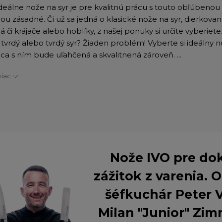
ideálne nože na syr je pre kvalitnú prácu s touto obľúbenou
ou zásadné. Či už sa jedná o klasické nože na syr, dierkova
á či krájače alebo hoblíky, z našej ponuky si určite vyberiete
tvrdý alebo tvrdý syr? Žiaden problém! Vyberte si ideálny n
ca s ním bude uľahčená a skvalitnená zároveň. ...
viac
Nože IVO pre do
zážitok z varenia.
šéfkuchár Peter 
Milan "Junior" Zim