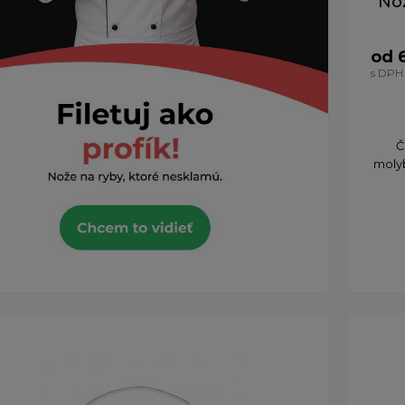
Nôž
od 
s DPH
Č
molyb