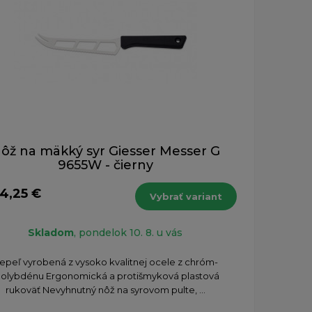
ôž na mäkký syr Giesser Messer G
9655W - čierny
14,25 €
Vybrať variant
Skladom
, pondelok 10. 8. u vás
epeľ vyrobená z vysoko kvalitnej ocele z chróm-
olybdénu Ergonomická a protišmyková plastová
rukoväť Nevyhnutný nôž na syrovom pulte, ...