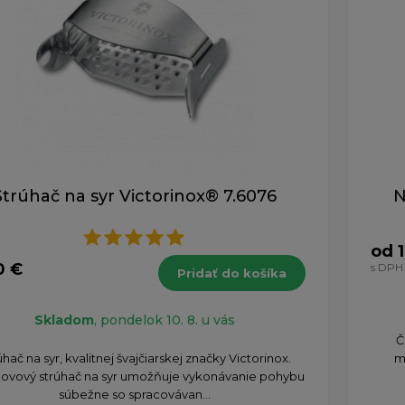
Strúhač na syr Victorinox® 7.6076
N
od 
0 €
s DPH
Pridať do košíka
Skladom
, pondelok 10. 8. u vás
Č
úhač na syr, kvalitnej švajčiarskej značky Victorinox.
m
ovový strúhač na syr umožňuje vykonávanie pohybu
súbežne so spracovávan...