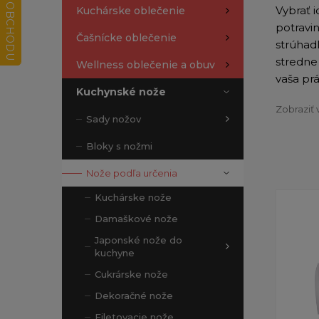
Vybrať 
Kuchárske oblečenie
potravin
Čašnícke oblečenie
strúhadl
stredne 
Wellness oblečenie a obuv
vaša prá
Kuchynské nože
Zobraziť 
Sady nožov
Bloky s nožmi
Nože podľa určenia
Kuchárske nože
Damaškové nože
Japonské nože do
kuchyne
Cukrárske nože
Dekoračné nože
Filetovacie nože