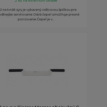
2 ks na externom sklade
ž na tvrdé syry je vybavený vidlicovou špičkou pre
dlnejšie servírovanie. ​Ostrá čepeľ umožňuje presné
porciovanie. ​Čepeľ je v...