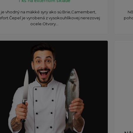
1 ks na externom sklade
je vhodný na mäkké syry ako sú: ​Brie, ​Camembert, ​
Nô
fort. ​Čepeľ je vyrobená z vysokouhlíkovej nerezovej
poho
ocele. ​Otvory...