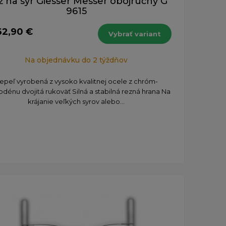
 na syr Giesser Messer obojručný G
9615
62,90 €
Vybrať variant
Na objednávku do 2 týždňov
epeľ vyrobená z vysoko kvalitnej ocele z chróm-
dénu dvojitá rukoväť Silná a stabilná rezná hrana Na
krájanie veľkých syrov alebo...