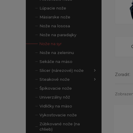
Lúpacie nože
Mäsiarske nože
Nože na lososa
Nože na paradajky
Nože na syr
Nože na zeleninu
Sekáče na mäso
Slicer (nárezové) nože
Zoradiť:
Steakové nože
Špikovacie nože
Zobrazen
Univerzálny nôž
Vidličky na mäso
Vykosťovacie nože
Zúbkované nože (na
chlieb)