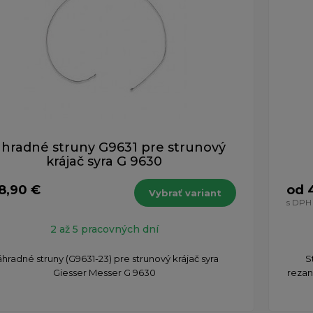
hradné struny G9631 pre strunový
krájač syra G 9630
8,90 €
od 
Vybrať variant
s DPH
2 až 5 pracovných dní
hradné struny (G9631-23) pre strunový krájač syra
S
Giesser Messer G 9630
rezan