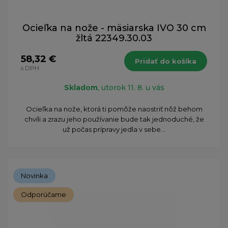
Ocieľka na nože - mäsiarska IVO 30 cm
žltá 22349.30.03
58,32 €
Pridať do košíka
s DPH
Skladom
, utorok 11. 8. u vás
Ocieľka na nože, ktorá ti pomôže naostriť nôž behom
chvíli a zrazu jeho používanie bude tak jednoduché, že
už počas prípravy jedla v sebe...
Novinka
Odporúčame