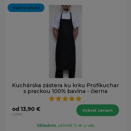
Vlastná výšivka
Kuchárska zástera ku krku Profikuchar
s prackou 100% bavlna - čierna
od 13,90 €
Vybrať variant
s DPH
Skladom
, utorok 11. 8. u vás