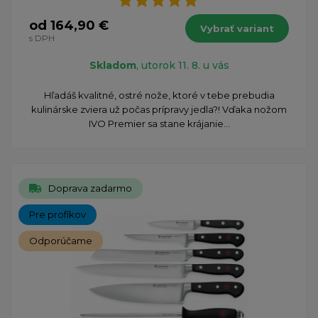
od 164,90 €
Vybrať variant
s DPH
Skladom
, utorok 11. 8. u vás
Hľadáš kvalitné, ostré nože, ktoré v tebe prebudia
kulinárske zviera už počas prípravy jedla?! Vďaka nožom
IVO Premier sa stane krájanie...
Doprava zadarmo
Pre profíkov
Odporúčame