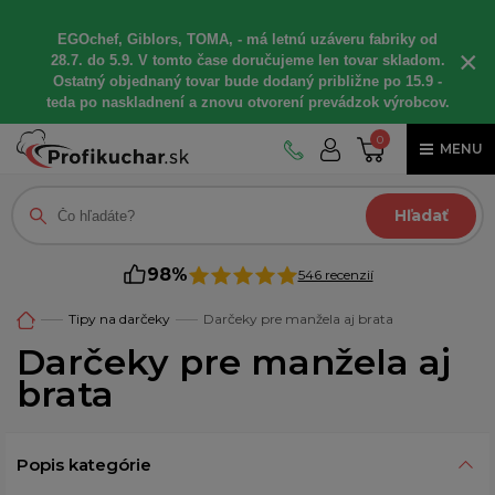
EGOchef, Giblors, TOMA, - má letnú uzáveru fabriky od
×
28.7. do 5.9. V tomto čase doručujeme len tovar skladom.
Ostatný objednaný tovar bude dodaný približne po 15.9 -
teda po naskladnení a znovu otvorení prevádzok výrobcov.
0
MENU
Hľadať
98%
546 recenzií
Tipy na darčeky
Darčeky pre manžela aj brata
Darčeky pre manžela aj
brata
Popis kategórie