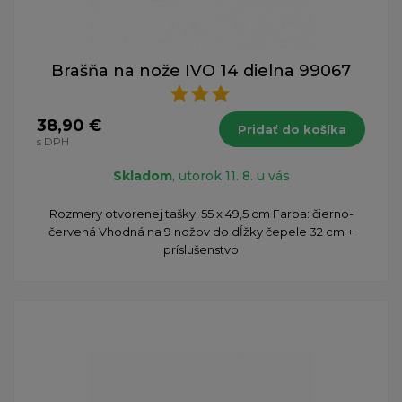
Brašňa na nože IVO 14 dielna 99067
38,90 €
Pridať do košíka
s DPH
Skladom
, utorok 11. 8. u vás
Rozmery otvorenej tašky: 55 x 49,5 cm Farba: čierno-
červená Vhodná na 9 nožov do dĺžky čepele 32 cm +
príslušenstvo