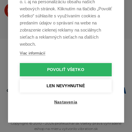
o. i. aj na personalizáciu obsahu našich
Produkty Vám predstavujeme
webových stránok. Kliknutím na tlačidlo „Povoliť
na
Youtube
všetko“ súhlasíte s využívaním cookies a
predaním údajov o správaní na webe na
zobrazenie cielenej reklamy na sociálnych
sieťach a reklamných sieťach na ďalších
weboch.
Profikuchař.cz
Profikoch.at
Viac informácií
Profiszakacs.hu
POVOLIŤ VŠETKO
LEN NEVYHNUTNÉ
Nastavenia
Copyright © 2010 - 2026 profikuchar.sk Všetky práva vyhradené
eshop na mieru
vytvorilo
vibration.sk