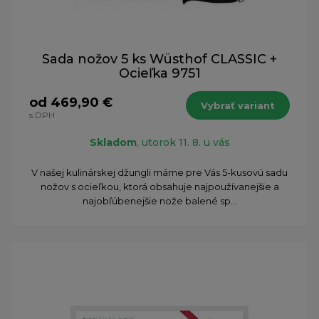
Sada nožov 5 ks Wüsthof CLASSIC +
Ocieľka 9751
od 469,90 €
Vybrať variant
s DPH
Skladom
, utorok 11. 8. u vás
V našej kulinárskej džungli máme pre Vás 5-kusovú sadu
nožov s ocieľkou, ktorá obsahuje najpoužívanejšie a
najobľúbenejšie nože balené sp...