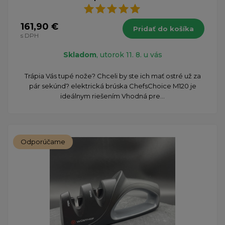
161,90 €
Pridať do košíka
s DPH
Skladom
, utorok 11. 8. u vás
Trápia Vás tupé nože? Chceli by ste ich mať ostré už za
pár sekúnd? elektrická brúska ChefsChoice M120 je
ideálnym riešením Vhodná pre...
Odporúčame