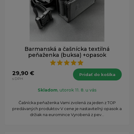
Barmanská a čašnícka textilná
peňaženka (buksa) +opasok
29,90 €
Pridať do košíka
s DPH
Skladom
, utorok 11. 8. u vás
Čašnícka peňaženka Vami zvolená za jeden z TOP
predávaných produktov V cene je nastaviteľný opasok a
držiak na euromince Vyrobená z pev...