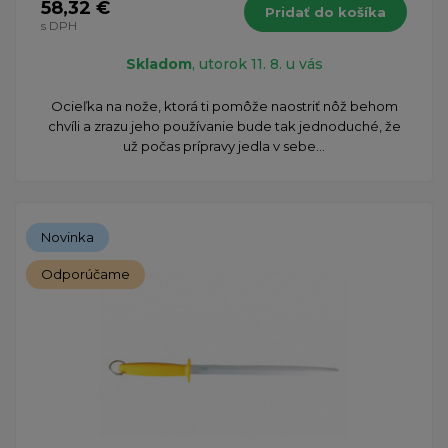
58,32 €
Pridať do košíka
s DPH
Skladom
, utorok 11. 8. u vás
Ocieľka na nože, ktorá ti pomôže naostriť nôž behom
chvíli a zrazu jeho používanie bude tak jednoduché, že
už počas prípravy jedla v sebe...
Novinka
Odporúčame