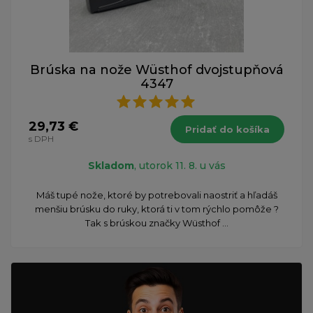
Brúska na nože Wüsthof dvojstupňová
4347
29,73 €
Pridať do košíka
s DPH
Skladom
, utorok 11. 8. u vás
Máš tupé nože, ktoré by potrebovali naostriť a hľadáš
menšiu brúsku do ruky, ktorá ti v tom rýchlo pomôže ?
Tak s brúskou značky Wüsthof ...