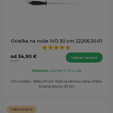
Ocieľka na nože IVO 30 cm 22206.30.01
od 34,90 €
Vybrať variant
s DPH
Skladom
, utorok 11. 8. u vás
IVO ocieľka - dĺžka 30 cm. Slúži na obnovu ostria. Dĺžka
brúsnej plochy 30 cm
Odporúčame