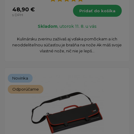
48,90 €
Pridať do košíka
s DPH
Skladom
, utorok 11. 8. u vás
Kulinársku zverinu zažívaš aj vďaka pomôckam a ich
neoddeliteľnou súčasťou je brašňa na nože Ak máš svoje
vlastné nože, nič nie je lepš...
Novinka
Odporúčame