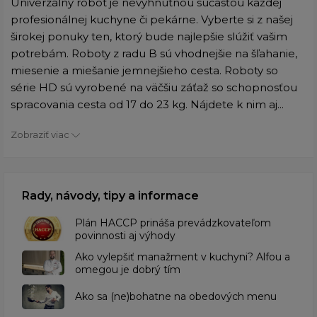
Univerzálny robot je nevyhnutnou súčasťou každej
profesionálnej kuchyne či pekárne. Vyberte si z našej
širokej ponuky ten, ktorý bude najlepšie slúžiť vašim
potrebám. Roboty z radu B sú vhodnejšie na šľahanie,
miesenie a miešanie jemnejšieho cesta. Roboty so
série HD sú vyrobené na väčšiu záťaž so schopnosťou
spracovania cesta od 17 do 23 kg. Nájdete k nim aj...
Zobraziť viac
Rady, návody, tipy a informace
​Plán HACCP prináša prevádzkovateľom
povinnosti aj výhody
Ako vylepšiť manažment v kuchyni? Alfou a
omegou je dobrý tím
​Ako sa (ne)bohatne na obedových menu