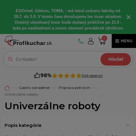
EGOchef, Giblors, TOMA, - má letnú uzáveru fabriky od
×
28.7. do 5.9. V tomto čase doručujeme len tovar skladom.
Ostatný objednaný tovar bude dodaný približne po 15.9 -
teda po naskladnení a znovu otvorení prevádzok výrobcov.
0
MENU
Hľadať
98%
546 recenzií
Gastro zariadenie
Príprava potravín
Univerzálne roboty
Univerzálne roboty
Popis kategórie