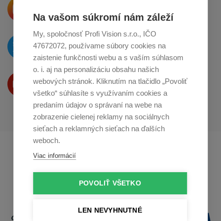
Krásne produkty si priamo hovoria
o zdieľanie na
Instagrame
Na vašom súkromí nám záleží
My, spoločnosť Profi Vision s.r.o., IČO
O novinkách píšeme
47672072, používame súbory cookies na
na
Twitteri
zaistenie funkčnosti webu a s vaším súhlasom
o. i. aj na personalizáciu obsahu našich
Produkty Vám predstavujeme
webových stránok. Kliknutím na tlačidlo „Povoliť
na
Youtube
všetko“ súhlasíte s využívaním cookies a
predaním údajov o správaní na webe na
zobrazenie cielenej reklamy na sociálnych
sieťach a reklamných sieťach na ďalších
weboch.
Profikuchař.cz
Profikoch.at
Viac informácií
Profiszakacs.hu
POVOLIŤ VŠETKO
LEN NEVYHNUTNÉ