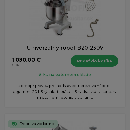
Univerzálny robot B20-230V
1 030,00 €
Pridať do košíka
s DPH
5 ks na externom sklade
- s predpripravou pre nadstavec, nerezová nádoba s
objemom 20 l, 3 rýchlosti práce - 3 nadstavce v cene: na
miesanie, miesenie a slahani...
Doprava zadarmo