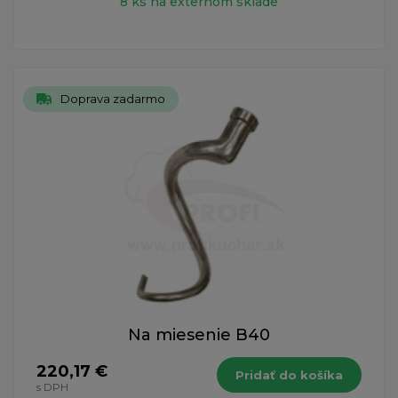
8 ks na externom sklade
Doprava zadarmo
Na miesenie B40
220,17 €
Pridať do košíka
s DPH