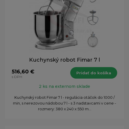
Kuchynský robot Fimar 7 l
516,60 €
Pridať do košíka
s DPH
2 ks na externom sklade
Kuchynský robot Fimar 7 l - regulácia otáčok do 1000 /
min, s nerezovou nádobou 7 l - s 3 nadstavcami v cene -
rozmery: 380 x 240 x 550 m...