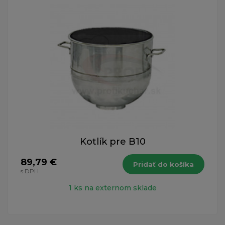
Kotlík pre B10
89,79 €
Pridať do košíka
s DPH
1 ks na externom sklade