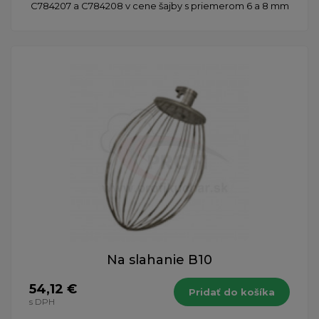
C784207 a C784208 v cene šajby s priemerom 6 a 8 mm
Na slahanie B10
54,12 €
Pridať do košíka
s DPH