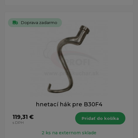
Doprava zadarmo
hnetací hák pre B30F4
119,31 €
Pridať do košíka
s DPH
2 ks na externom sklade