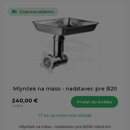
Doprava zadarmo
Mlynček na mäso - nadstavec pre B20
240,00 €
Pridať do košíka
s DPH
17 ks na externom sklade
Mlynček na mäso - nadstavec pre B20 ​k robotom