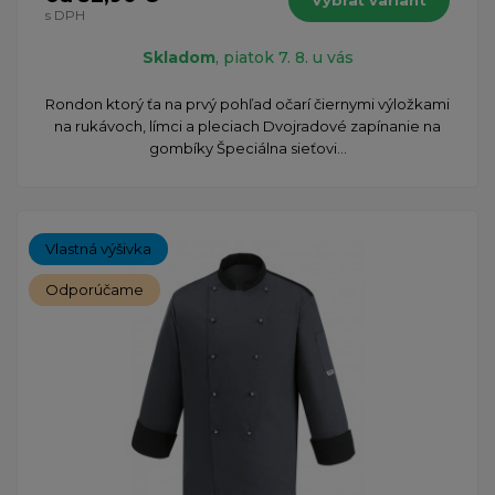
Vybrať variant
s DPH
Skladom
, piatok 7. 8. u vás
Rondon ktorý ťa na prvý pohľad očarí čiernymi výložkami
na rukávoch, límci a pleciach Dvojradové zapínanie na
gombíky Špeciálna sieťovi...
Vlastná výšivka
Odporúčame