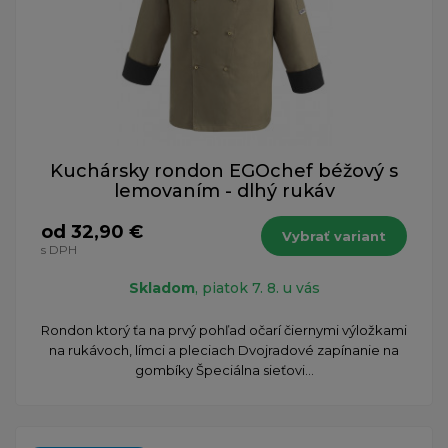
Kuchársky rondon EGOchef béžový s
lemovaním - dlhý rukáv
od 32,90 €
Vybrať variant
s DPH
Skladom
, piatok 7. 8. u vás
Rondon ktorý ťa na prvý pohľad očarí čiernymi výložkami
na rukávoch, límci a pleciach Dvojradové zapínanie na
gombíky Špeciálna sieťovi...