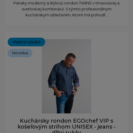
Pánsky moderný a štýlový rondon TWINS v tmavosivej a
svetlosivej kombinácii. S týmto profesionálnym
kuchárskym oblečením, ktoré má pohodl...
Vlastná výšivka
Novinka
Kuchársky rondon EGOchef VIP s
košeľovým strihom UNISEX - jeans -
dlhý rukáv