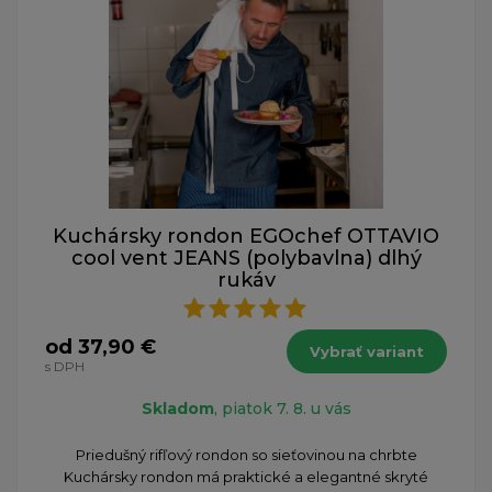
Kuchársky rondon EGOchef OTTAVIO
cool vent JEANS (polybavlna) dlhý
rukáv
od 37,90 €
Vybrať variant
s DPH
Skladom
, piatok 7. 8. u vás
​Priedušný rifľový rondon so sieťovinou na chrbte
Kuchársky rondon má praktické a elegantné skryté