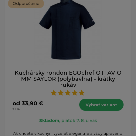
Odporúčame
Kuchársky rondon EGOchef OTTAVIO
MM SAYLOR (polybavlna) - krátky
rukáv
od 33,90 €
Vybrať variant
s DPH
Skladom
, piatok 7. 8. u vás
Ak chcete v kuchyni vyzerať elegantne a vždy upraveno,