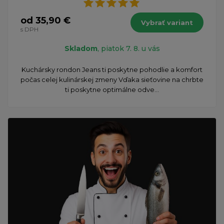
od 35,90 €
Vybrať variant
s DPH
Skladom
, piatok 7. 8. u vás
Kuchársky rondon Jeans ti poskytne pohodlie a komfort
počas celej kulinárskej zmeny Vďaka sieťovine na chrbte
ti poskytne optimálne odve...