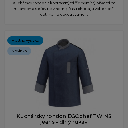
​Kuchársky rondon s kontrastnými čiernymi výložkami na
rukávoch a sieťovine v hornej časti chrbta, ti zabezpečí
optimálne odvetrávanie ...
Vlastná výšivka
Novinka
Kuchársky rondon EGOchef TWINS
jeans - dlhý rukáv