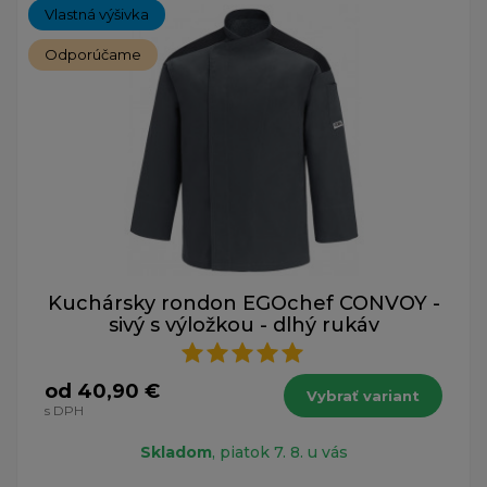
Vlastná výšivka
Odporúčame
Kuchársky rondon EGOchef CONVOY -
sivý s výložkou - dlhý rukáv
od 40,90 €
Vybrať variant
s DPH
Skladom
, piatok 7. 8. u vás