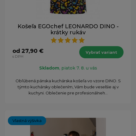
Košeľa EGOchef LEONARDO DINO -
krátky rukáv
od 27,90 €
Vybrať variant
s DPH
Skladom
, piatok 7. 8. u vás
Obľúbená pánska kuchárska košeľa vo vzore DINO. S
týmto kuchársky oblečením, Vám bude veselšie aj v
kuchyni. Oblečenie pre profesionálneh...
Vlastná výšivka