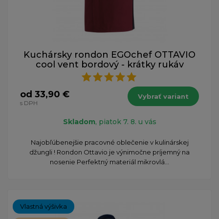
Kuchársky rondon EGOchef OTTAVIO
cool vent bordový - krátky rukáv
od 33,90 €
Vybrať variant
s DPH
Skladom
, piatok 7. 8. u vás
​Najobľúbenejšie pracovné oblečenie v kulinárskej
džungli ! Rondon Ottavio je výnimočne príjemný na
nosenie Perfektný materiál mikrovlá...
Vlastná výšivka