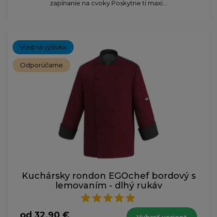
zapínanie na cvoky Poskytne ti maxi...
Vlastná výšivka
Odporúčame
Kuchársky rondon EGOchef bordový s
lemovaním - dlhý rukáv
od 32,90 €