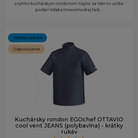
s týmto kuchárskym rondonom Saylor sa Vám to určite
podarí Vďaka tmavomodrej farb...
Vlastná výšivka
Odporúčame
Kuchársky rondon EGOchef OTTAVIO
cool vent JEANS (polybavlna) - krátky
rukáv