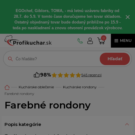
EGOchef, Giblors, TOMA, - má letnú uzáveru fabriky od
×
28.7. do 5.9. V tomto čase doručujeme len tovar skladom.
Ostatný objednaný tovar bude dodaný približne po 15.9 -
teda po naskladnení a znovu otvorení prevádzok výrobcov.
0
MENU
Hľadať
98%
545 recenzií
Kuchárske oblečenie
Kuchárske rondony
Farebné rondony
Farebné rondony
Popis kategórie