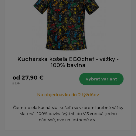
Kuchárska košeľa EGOchef - vážky -
100% bavlna
od 27,90 €
Vybrať variant
s DPH
Na objednávku do 2 týždňov
​Čierno-biela kuchárska košeľa so vzorom farebné vážky
Materiál: 100% bavlna Výstrih do V 3 vrecká: jedno
náprsné, dve umiestnené v s...