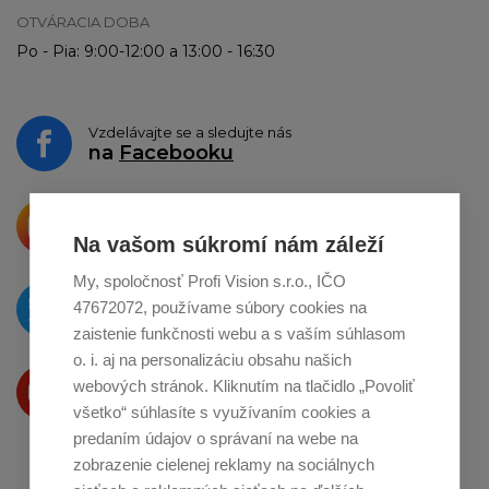
OTVÁRACIA DOBA
Po - Pia: 9:00-12:00 a 13:00 - 16:30
Vzdelávajte se a sledujte nás
na
Facebooku
Krásne produkty si priamo hovoria
o zdieľanie na
Instagrame
Na vašom súkromí nám záleží
My, spoločnosť Profi Vision s.r.o., IČO
O novinkách píšeme
47672072, používame súbory cookies na
na
Twitteri
zaistenie funkčnosti webu a s vaším súhlasom
o. i. aj na personalizáciu obsahu našich
Produkty Vám predstavujeme
webových stránok. Kliknutím na tlačidlo „Povoliť
na
Youtube
všetko“ súhlasíte s využívaním cookies a
predaním údajov o správaní na webe na
zobrazenie cielenej reklamy na sociálnych