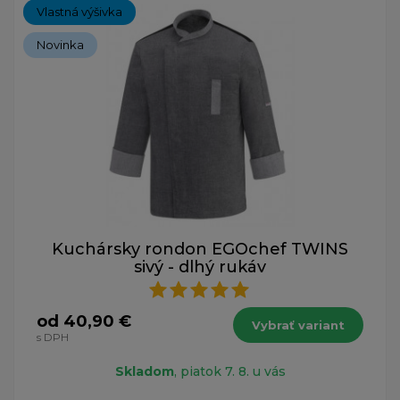
Vlastná výšivka
Novinka
Kuchársky rondon EGOchef TWINS
sivý - dlhý rukáv
od 40,90 €
Vybrať variant
s DPH
Skladom
, piatok 7. 8. u vás