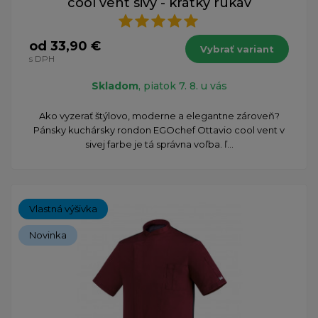
cool vent sivý - krátky rukáv
od 33,90 €
Vybrať variant
s DPH
Skladom
, piatok 7. 8. u vás
Ako vyzerať štýlovo, moderne a elegantne zároveň?
Pánsky kuchársky rondon EGOchef Ottavio cool vent v
sivej farbe je tá správna voľba. ľ...
Vlastná výšivka
Novinka