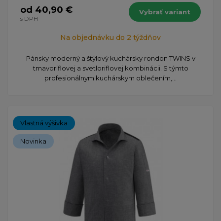
od 40,90 €
Vybrať variant
s DPH
Na objednávku do 2 týždňov
Pánsky moderný a štýlový kuchársky rondon TWINS v
tmavoriflovej a svetloriflovej kombinácii. S týmto
profesionálnym kuchárskym oblečením,...
Vlastná výšivka
Novinka