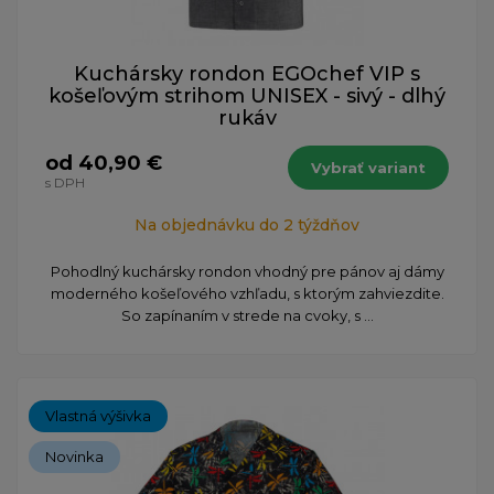
Kuchársky rondon EGOchef VIP s
košeľovým strihom UNISEX - sivý - dlhý
rukáv
od 40,90 €
Vybrať variant
s DPH
Na objednávku do 2 týždňov
Pohodlný kuchársky rondon vhodný pre pánov aj dámy
moderného košeľového vzhľadu, s ktorým zahviezdite.
So zapínaním v strede na cvoky, s ...
Vlastná výšivka
Novinka