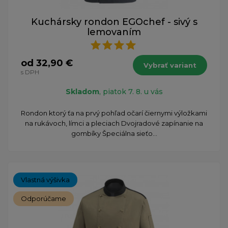
Kuchársky rondon EGOchef - sivý s
lemovaním
od 32,90 €
Vybrať variant
s DPH
Skladom
, piatok 7. 8. u vás
​Rondon ktorý ťa na prvý pohľad očarí čiernymi výložkami
na rukávoch, límci a pleciach Dvojradové zapínanie na
gombíky Špeciálna sieťo...
Vlastná výšivka
Odporúčame