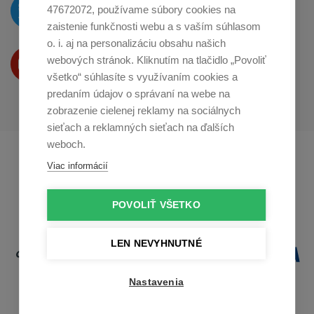
O novinkách píšeme
47672072, používame súbory cookies na
na
Twitteri
zaistenie funkčnosti webu a s vaším súhlasom
o. i. aj na personalizáciu obsahu našich
Produkty Vám predstavujeme
webových stránok. Kliknutím na tlačidlo „Povoliť
na
Youtube
všetko“ súhlasíte s využívaním cookies a
predaním údajov o správaní na webe na
zobrazenie cielenej reklamy na sociálnych
sieťach a reklamných sieťach na ďalších
weboch.
Profikuchař.cz
Profikoch.at
Viac informácií
Profiszakacs.hu
POVOLIŤ VŠETKO
LEN NEVYHNUTNÉ
Nastavenia