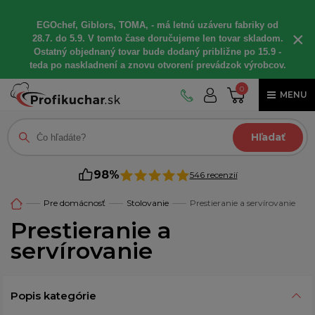
EGOchef, Giblors, TOMA, - má letnú uzáveru fabriky od
×
28.7. do 5.9. V tomto čase doručujeme len tovar skladom.
Ostatný objednaný tovar bude dodaný približne po 15.9 -
teda po naskladnení a znovu otvorení prevádzok výrobcov.
0
MENU
Hľadať
98%
546 recenzií
Pre domácnosť
Stolovanie
Prestieranie a servírovanie
Prestieranie a
servírovanie
Popis kategórie