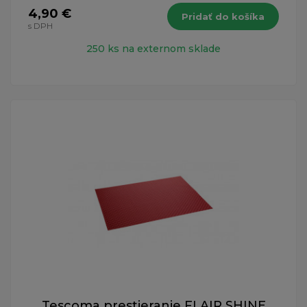
4,90 €
Pridať do košíka
s DPH
250 ks na externom sklade
Tescoma prestieranie FLAIR SHINE