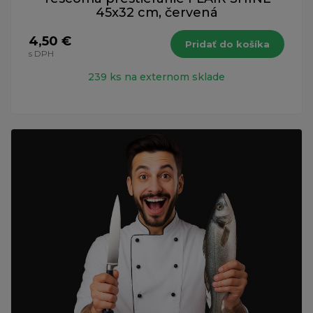
45x32 cm, červená
4,50 €
Pridať do košíka
s DPH
239 ks na externom sklade