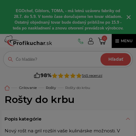
EGOchef, Giblors, TOMA, - má letnú uzáveru fabriky od
×
28.7. do 5.9. V tomto čase doručujeme len tovar skladom.
Ostatný objednaný tovar bude dodaný približne po 15.9 -
teda po naskladnení a znovu otvorení prevádzok výrobcov.
0
MENU
Hľadať
98%
545 recenzií
Grilovanie
Rošty
Rošty do krbu
Rošty do krbu
Popis kategórie
Nový rošt na gril rozšíri vaše kulinárske možnosti. V