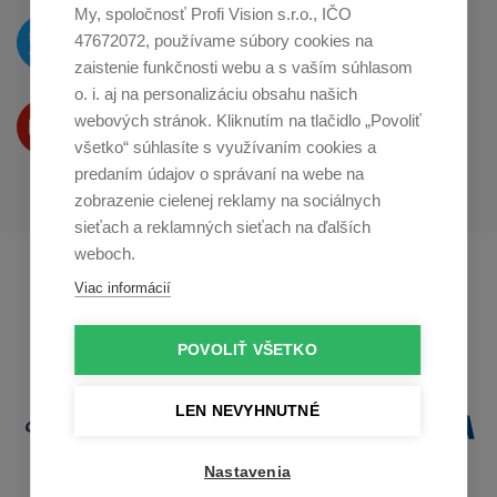
My, spoločnosť Profi Vision s.r.o., IČO
O novinkách píšeme
47672072, používame súbory cookies na
na
Twitteri
zaistenie funkčnosti webu a s vaším súhlasom
o. i. aj na personalizáciu obsahu našich
Produkty Vám predstavujeme
webových stránok. Kliknutím na tlačidlo „Povoliť
na
Youtube
všetko“ súhlasíte s využívaním cookies a
predaním údajov o správaní na webe na
zobrazenie cielenej reklamy na sociálnych
sieťach a reklamných sieťach na ďalších
weboch.
Profikuchař.cz
Profikoch.at
Viac informácií
Profiszakacs.hu
POVOLIŤ VŠETKO
LEN NEVYHNUTNÉ
Nastavenia