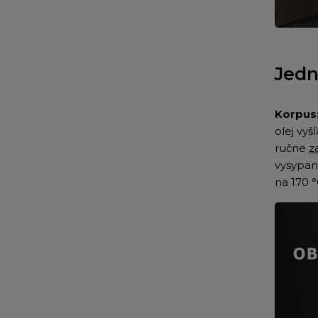
Jedn
Korpus
olej vyš
ručne
z
vysypan
na 170