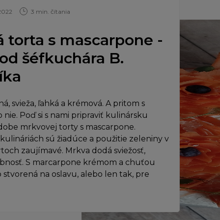
 2022
3 min. čítania
 torta s mascarpone -
od šéfkuchára B.
íka
á, svieža, ľahká a krémová. A pritom s
ie. Poď si s nami pripraviť kulinársku
odobe mrkvovej torty s mascarpone.
ulináriách sú žiadúce a použitie zeleniny v
toch zaujímavé. Mrkva dodá sviežosť,
rebnosť. S marcarpone krémom a chuťou
stvorená na oslavu, alebo len tak, pre