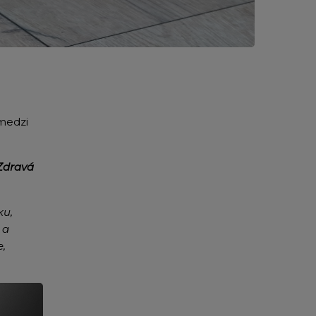
medzi
 Zdravá
ku,
 a
,