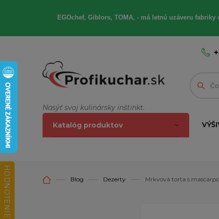
EGOchef, Giblors, TOMA, - má letnú uzáveru fabriky 
+
Nasýť svoj kulinársky inštinkt.
VÝŠI
Katalóg produktov
HODNOTENIE OBCHODU
Blog
Dezerty
Mrkvová torta s mascarpo