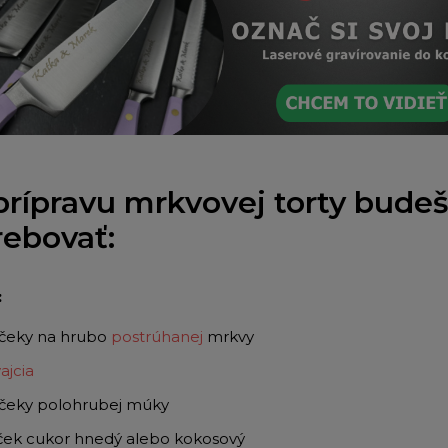
prípravu mrkvovej torty budeš
rebovať:
:
nčeky na hrubo
postrúhanej
mrkvy
ajcia
nčeky polohrubej múky
ček cukor hnedý alebo kokosový