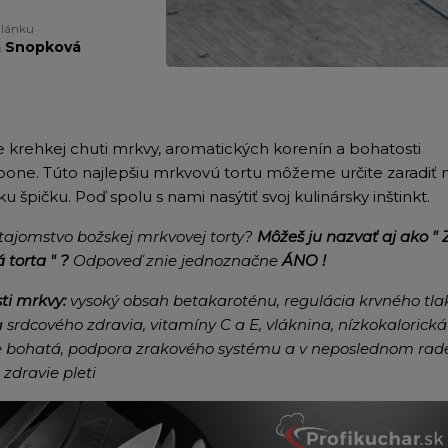
článku
a Snopková
e krehkej chuti mrkvy, aromatických korenín a bohatosti
one. Túto najlepšiu mrkvovú tortu môžeme určite zaradiť 
ku špičku. Poď spolu s nami nasýtiť svoj kulinársky inštinkt.
tajomstvo božskej mrkvovej torty?
Môžeš ju nazvať aj ako "
 torta " ?
Odpoveď znie jednoznačne
ÁNO !
ti mrkvy:
vysoký obsah betakaroténu, regulácia krvného tla
srdcového zdravia, vitamíny C a E, vláknina, nízkokalorická
e bohatá, podpora zrakového systému a v neposlednom rade
 zdravie pleti