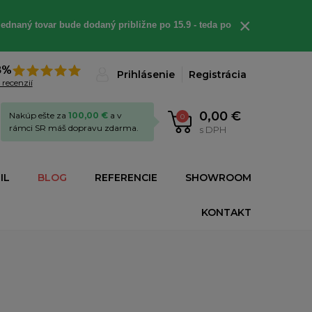
×
ednaný tovar bude dodaný približne po 15.9 - teda po
8%
Prihlásenie
Registrácia
 recenzií
0,00 €
Nakúp ešte za
100,00 €
a v
0
rámci SR máš dopravu zdarma.
s DPH
IL
BLOG
REFERENCIE
SHOWROOM
KONTAKT