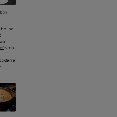
boli
 bol na
ť
asi
ieš
vrch
podarí a
v