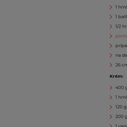
1 hrn
1 bal
1/2 
poma
prípa
na de
26 c
Krém:
400 
1 hrn
120 
200 g
1 van