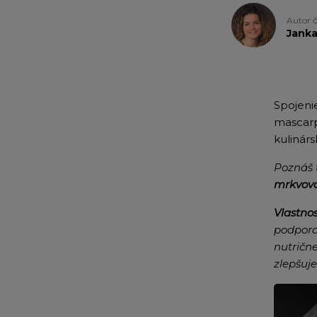
Autor 
Jank
Spojeni
mascarp
kulinárs
Poznáš 
mrkvová
Vlastnos
podpora 
nutričn
zlepšuje