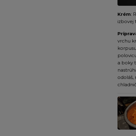
Krém
: 
izbovej
Príprav
vrchu k
korpusu
polovic
a boky 
nastrúh
odoláš,
chladnič