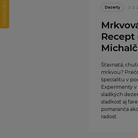
Dezerty
2. 2.
Mrkvová
Recept 
Michalč
Šťavnatá, chutn
mrkvou? Prečo n
špecialitu v p
Experimenty v k
sladkých dezer
sladkosť aj fa
pomaranča ako 
radosť.