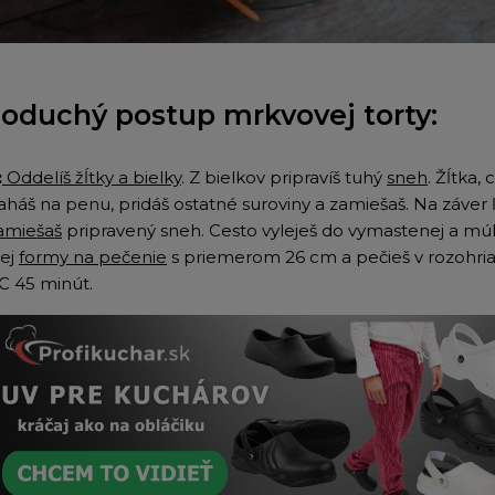
oduchý postup mrkvovej torty:
:
Oddelíš žĺtky a bielky
. Z bielkov pripravíš tuhý
sneh
. Žĺtka,
ľaháš na penu, pridáš ostatné suroviny a zamiešaš. Na záver
amiešaš
pripravený sneh. Cesto vyleješ do vymastenej a m
ej
formy na pečenie
s priemerom 26 cm a pečieš v r
ozohria
°C
45 minút.