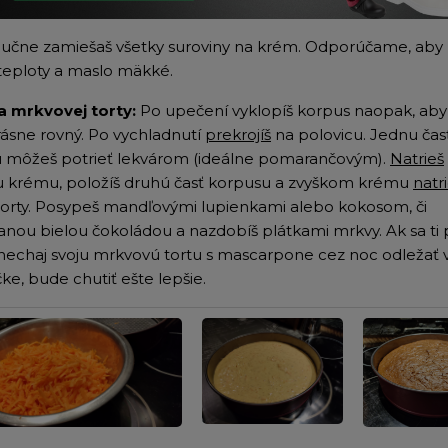
Ručne zamiešaš všetky suroviny na krém. Odporúčame, aby 
 teploty a maslo mäkké.
a mrkvovej torty:
Po upečení vyklopíš korpus naopak, aby
rásne rovný. Po vychladnutí
prekrojíš
na polovicu. Jednu čas
 môžeš potrieť lekvárom (ideálne pomarančovým).
Natrieš
u krému, položíš druhú časť korpusu a zvyškom krému
natr
torty. Posypeš mandľovými lupienkami alebo kokosom, či
anou bielou čokoládou a nazdobíš plátkami mrkvy. Ak sa ti 
 nechaj svoju mrkvovú tortu s mascarpone cez noc odležať 
ke, bude chutiť ešte lepšie.