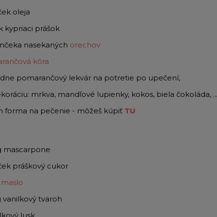
ček oleja
ík kypriaci prášok
hrnčeka nasekaných
orechov
rančová kôra
dne pomarančový lekvár na potretie po upečení,
koráciu: mrkva, mandľové lupienky, kokos, biela čokoláda, ..
m forma na pečenie - môžeš kúpiť
TU
g mascarpone
ček práškový cukor
g
maslo
 vanilkový tvaroh
ilkový lusk