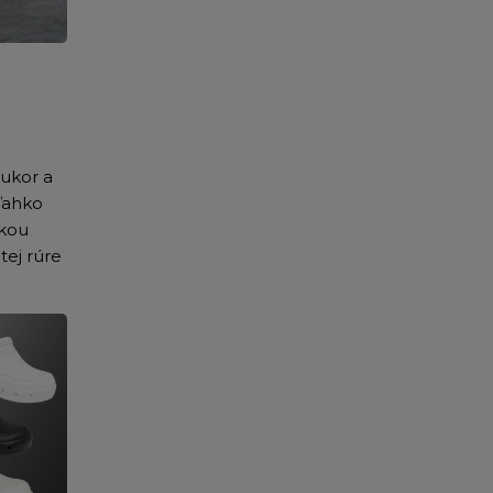
 cukor a
 ľahko
úkou
tej rúre