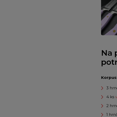
Na 
pot
Korpus
3 hr
4 ks
v
2 hr
1 hrn