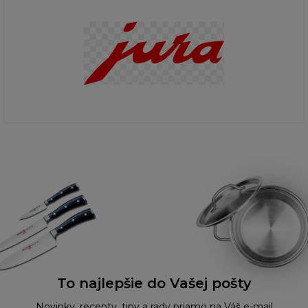
To najlepšie do Vašej pošty
Novinky, recepty, tipy a rady priamo na Váš e-mail