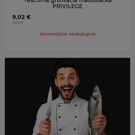
Tescoma grilovacia maslovačka
PRIVILEGE
9,02 €
s DPH
Momentálne nedostupné