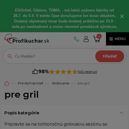
EGOchef, Giblors, TOMA, - má letnú uzáveru fabriky od
×
28.7. do 5.9. V tomto čase doručujeme len tovar skladom.
Ostatný objednaný tovar bude dodaný približne po 15.9 -
teda po naskladnení a znovu otvorení prevádzok výrobcov.
0
MENU
Hľadať
98%
545 recenzií
Pre domácnosť
Stolovanie
pre gril
pre gril
Popis kategórie
Pripravte sa na tohtoročnú grilovaciu sezónu so