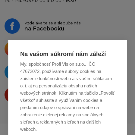
Po - Pia: 9:00-12:00 a 13:00 - 16:30
Vzdelávajte se a sledujte nás
na
Facebooku
Krásne produkty si priamo hovoria
o zdieľanie na
Instagrame
Na vašom súkromí nám záleží
My, spoločnosť Profi Vision s.r.o., IČO
O novinkách píšeme
47672072, používame súbory cookies na
na
Twitteri
zaistenie funkčnosti webu a s vaším súhlasom
o. i. aj na personalizáciu obsahu našich
Produkty Vám predstavujeme
webových stránok. Kliknutím na tlačidlo „Povoliť
na
Youtube
všetko“ súhlasíte s využívaním cookies a
predaním údajov o správaní na webe na
zobrazenie cielenej reklamy na sociálnych
sieťach a reklamných sieťach na ďalších
weboch.
Profikuchař.cz
Profikoch.at