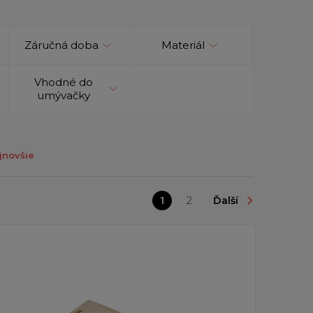
Záručná doba
Materiál
Vhodné do
umývačky
jnovšie
1
2
Ďalší