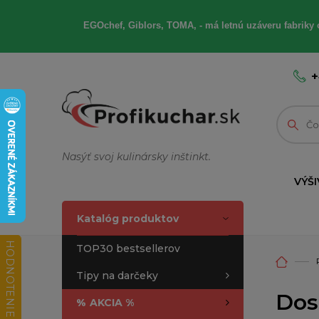
EGOchef, Giblors, TOMA, - má letnú uzáveru fabriky 
+
Nasýť svoj kulinársky inštinkt.
VÝŠI
Katalóg produktov
HODNOTENIE OBCHODU
TOP30 bestsellerov
Tipy na darčeky
Dos
%
AKCIA %