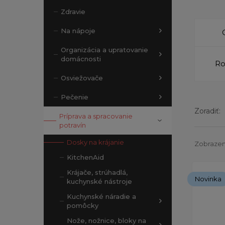
Zdravie
Na nápoje
Organizácia a upratovanie
domácnosti
Ro
Osviežovače
Pečenie
Zoradiť:
Príprava a spracovanie
potravín
Dosky na krájanie
Zobrazen
KitchenAid
Krájače, strúhadlá,
Novinka
kuchynské nástroje
Kuchynské náradie a
pomôcky
Nože, nožnice, bloky na