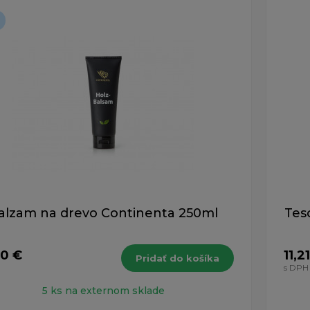
alzam na drevo Continenta 250ml
Tes
90 €
11,2
Pridať do košíka
s DPH
5 ks na externom sklade