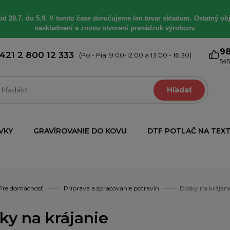
od 28.7. do 5.9. V tomto čase doručujeme len tovar skladom. Ostatný obj
naskladnení a znovu otvorení prevádzok výrobcov.
9
421 2 800 12 333
(Po - Pia: 9:00-12:00 a 13:00 - 16:30)
545
Hľadať
VKY
GRAVÍROVANIE DO KOVU
DTF POTLAČ NA TEXT
Pre domácnosť
Príprava a spracovanie potravín
Dosky na krájani
ky na krájanie