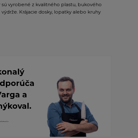
y sú vyrobené z kvalitného plastu, bukového
výdrže. Krájacie dosky, lopatky alebo kruhy
konalý
 Odporúča
Varga a
nýkoval.