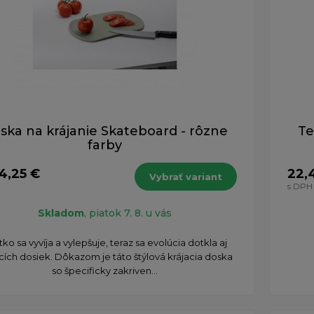
ska na krájanie Skateboard - rôzne
Te
farby
4,25 €
22,
Vybrať variant
s DPH
Skladom
, piatok 7. 8. u vás
ko sa vyvíja a vylepšuje, teraz sa evolúcia dotkla aj
cích dosiek. Dôkazom je táto štýlová krájacia doska
so špecificky zakriven...