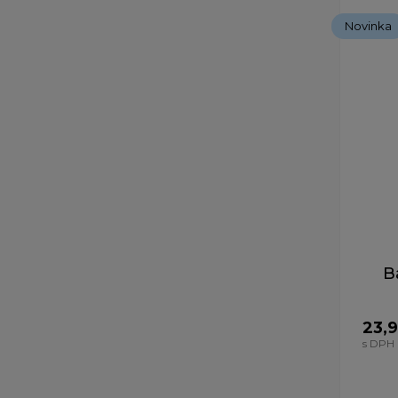
Novinka
B
23,
s DPH