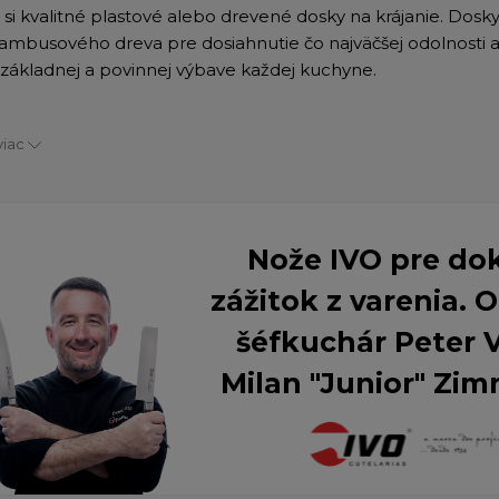
 si kvalitné plastové alebo drevené dosky na krájanie. Dosk
ambusového dreva pre dosiahnutie čo najväčšej odolnosti a 
k základnej a povinnej výbave každej kuchyne.
viac
Nože IVO pre do
zážitok z varenia.
šéfkuchár Peter 
Milan "Junior" Zim