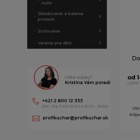
nože
Skladovanie a balenie
potravín
Stolovanie
Varenie pre deti
Do
od 1
Máte otázky?
Kristína Vám poradí
s DPH
+421 2 800 12 333
(Po - Pia: 9:00-12:00 a 13:00 - 16:30)
Všet
krája
profikuchar@profikuchar.sk