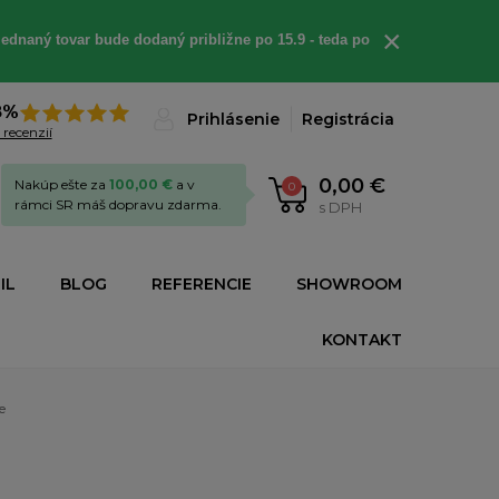
×
ednaný tovar bude dodaný približne po 15.9 - teda po
8%
Prihlásenie
Registrácia
 recenzií
0,00 €
Nakúp ešte za
100,00 €
a v
0
rámci SR máš dopravu zdarma.
s DPH
IL
BLOG
REFERENCIE
SHOWROOM
KONTAKT
e