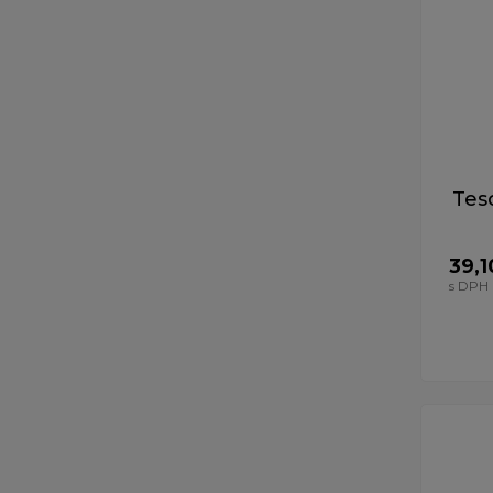
Tes
39,1
s DPH