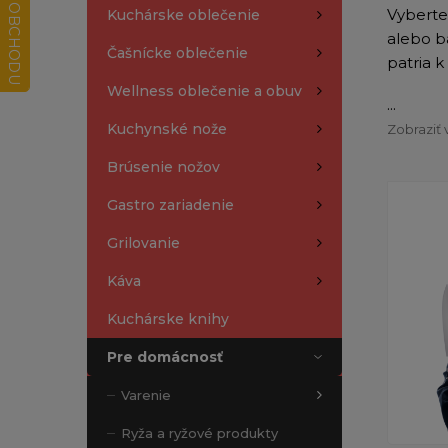
Vyberte
Kuchárske oblečenie
alebo b
Čašnícke oblečenie
patria 
Wellness oblečenie a obuv
...
Kuchynské nože
Zobraziť 
Brúsenie nožov
Gastro zariadenie
Grilovanie
Káva
Kuchárske knihy
Pre domácnosť
Varenie
Ryža a ryžové produkty