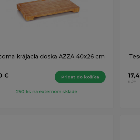
coma krájacia doska AZZA 40x26 cm
Tes
0 €
17,
Pridať do košíka
s DPH
250 ks na externom sklade