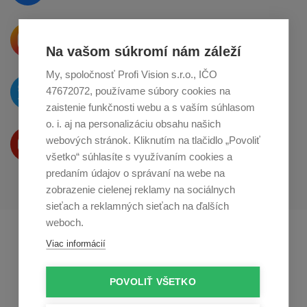
Krásne produkty si priamo hovoria
o zdieľanie na
Instagrame
Na vašom súkromí nám záleží
My, spoločnosť Profi Vision s.r.o., IČO
O novinkách píšeme
47672072, používame súbory cookies na
na
Twitteri
zaistenie funkčnosti webu a s vaším súhlasom
o. i. aj na personalizáciu obsahu našich
Produkty Vám predstavujeme
webových stránok. Kliknutím na tlačidlo „Povoliť
na
Youtube
všetko“ súhlasíte s využívaním cookies a
predaním údajov o správaní na webe na
zobrazenie cielenej reklamy na sociálnych
sieťach a reklamných sieťach na ďalších
weboch.
Profikuchař.cz
Profikoch.at
Viac informácií
Profiszakacs.hu
POVOLIŤ VŠETKO