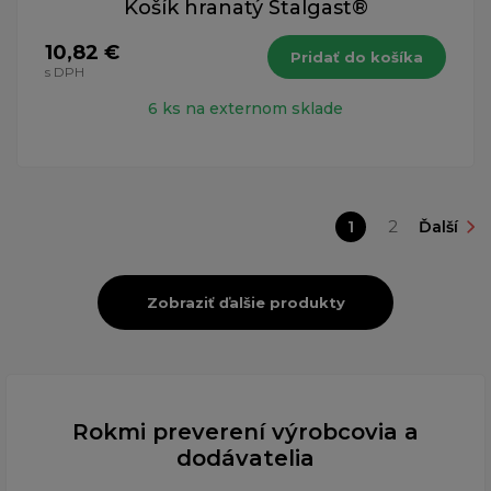
Košík hranatý Stalgast®
10,82 €
Pridať do košíka
s DPH
6 ks na externom sklade
1
2
Ďalší
Zobraziť ďalšie produkty
Rokmi preverení výrobcovia a
dodávatelia