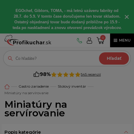
EGOchef, Giblors, TOMA, - má letnú uzáveru fabriky od
×
28.7. do 5.9. V tomto čase doručujeme len tovar skladom.
Ostatný objednaný tovar bude dodaný približne po 15.9 -
teda po naskladnení a znovu otvorení prevádzok výrobcov.
0
MENU
Hľadať
98%
545 recenzií
Gastro zariadenie
Stolový inventár
Miniatúry na servírovanie
Miniatúry na
servírovanie
Popis kategórie