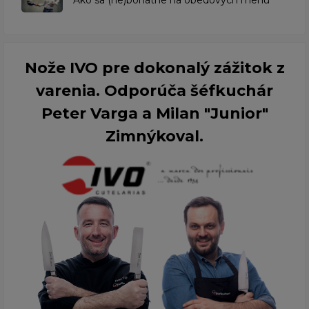
​Ako sa (ne)bohatne na obedových menu
Nože IVO pre dokonalý zážitok z
varenia. Odporúča šéfkuchár
Peter Varga a Milan "Junior"
Zimnýkoval.