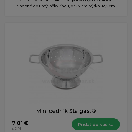
Mini konvica na mlieko Stalgast® - 0,6 l - z nerezu,
vhodné do umývačky riadu, pr.7,7 cm, výška: 12,5 cm
Mini cedník Stalgast®
7,01 €
Pridať do košíka
s DPH