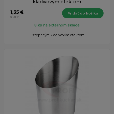
kladivovým efektom
1,35 €
Pridať do košíka
s DPH
8 ks na externom sklade
– s tepaným kladivovým efektom