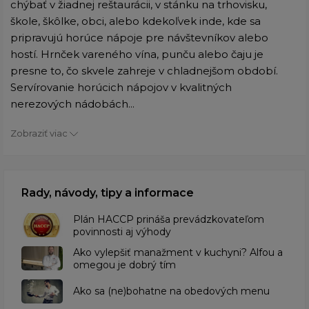
chýbať v žiadnej reštaurácii, v stánku na trhovisku,
škole, škôlke, obci, alebo kdekoľvek inde, kde sa
pripravujú horúce nápoje pre návštevníkov alebo
hostí. Hrnček vareného vína, punču alebo čaju je
presne to, čo skvele zahreje v chladnejšom období.
Servírovanie horúcich nápojov v kvalitných
nerezových nádobách...
Zobraziť viac
Rady, návody, tipy a informace
​Plán HACCP prináša prevádzkovateľom
povinnosti aj výhody
Ako vylepšiť manažment v kuchyni? Alfou a
omegou je dobrý tím
​Ako sa (ne)bohatne na obedových menu