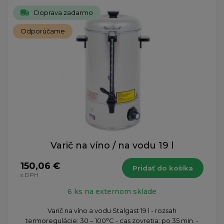
Doprava zadarmo
Odporúčame
Varič na víno / na vodu 19 l
150,06 €
Pridať do košíka
s DPH
6 ks na externom sklade
Varič na víno a vodu Stalgast 19 l - rozsah
termoregulácie: 30 – 100°C - cas zovretia: po 35 min. -