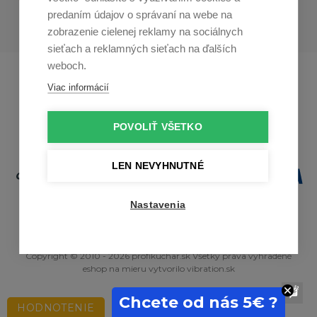
predaním údajov o správaní na webe na
zobrazenie cielenej reklamy na sociálnych
sieťach a reklamných sieťach na ďalších
weboch.
Profikuchař.cz
Profikoch.at
Viac informácií
Profiszakacs.hu
POVOLIŤ VŠETKO
LEN NEVYHNUTNÉ
Nastavenia
Copyright © 2010 - 2026 profikuchar.sk Všetky práva vyhradené
eshop na mieru
vytvorilo
vibration.sk
Chcete od nás 5€ ?
HODNOTENIE