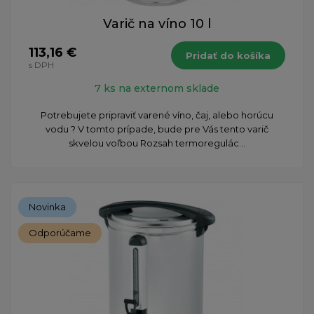
Varič na víno 10 l
113,16 €
Pridať do košíka
s DPH
7 ks na externom sklade
Potrebujete pripraviť varené víno, čaj, alebo horúcu
vodu ? V tomto prípade, bude pre Vás tento varič
skvelou voľbou Rozsah termoregulác...
Novinka
Odporúčame