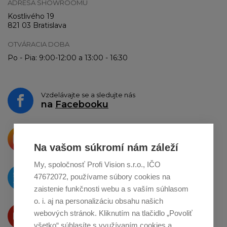
ADRESA SHOWROOMU
Kostlivého 19
821 03 Bratislava
OTVÁRACIA DOBA
Po - Pia: 9:00-12:00 a 13:00 - 16:30
Vzdelávajte se a sledujte nás
na
Facebooku
Krásne produkty si priamo hovoria
o zdieľanie na
Instagrame
Na vašom súkromí nám záleží
My, spoločnosť Profi Vision s.r.o., IČO
O novinkách píšeme
47672072, používame súbory cookies na
na
Twitteri
zaistenie funkčnosti webu a s vaším súhlasom
o. i. aj na personalizáciu obsahu našich
Produkty Vám predstavujeme
webových stránok. Kliknutím na tlačidlo „Povoliť
na
Youtube
všetko“ súhlasíte s využívaním cookies a