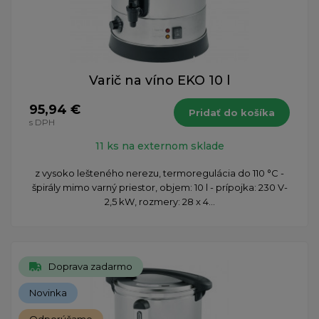
Varič na víno EKO 10 l
95,94 €
Pridať do košíka
s DPH
11 ks na externom sklade
z vysoko lešteného nerezu, termoregulácia do 110 °C -
špirály mimo varný priestor, objem: 10 l - prípojka: 230 V-
2,5 kW, rozmery: 28 x 4...
Doprava zadarmo
Novinka
Odporúčame