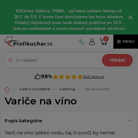
EGOchef, Giblors, TOMA, - má letnú uzáveru fabriky od
×
28.7. do 5.9. V tomto čase doručujeme len tovar skladom.
Ostatný objednaný tovar bude dodaný približne po 15.9 -
teda po naskladnení a znovu otvorení prevádzok výrobcov.
0
MENU
Hľadať
98%
546 recenzií
Gastro zariadenie
Catering
Variče na víno
Variče na víno
Popis kategórie
Varič na víno (alebo vodu, čaj, či punč) by nemal