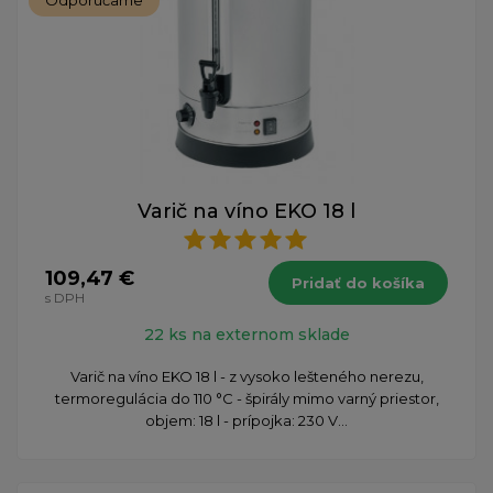
Varič na víno EKO 18 l
109,47 €
Pridať do košíka
s DPH
22 ks na externom sklade
Varič na víno EKO 18 l - z vysoko lešteného nerezu,
termoregulácia do 110 °C - špirály mimo varný priestor,
objem: 18 l - prípojka: 230 V...