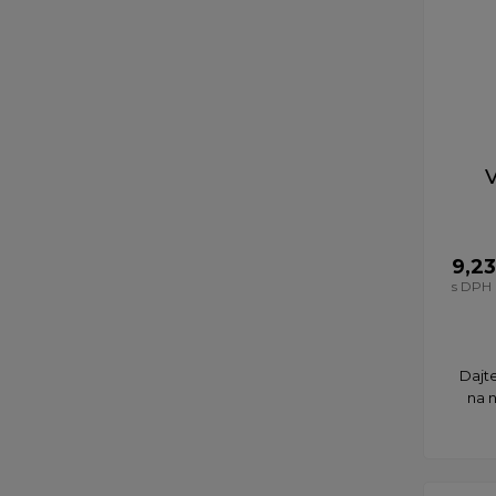
V
9,23
s DPH
Dajt
na 