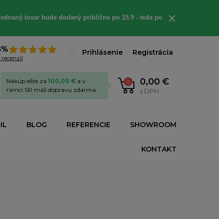
×
ednaný tovar bude dodaný približne po 15.9 - teda po
8%
Prihlásenie
Registrácia
 recenzií
0,00 €
Nakúp ešte za
100,00 €
a v
0
rámci SR máš dopravu zdarma.
s DPH
IL
BLOG
REFERENCIE
SHOWROOM
KONTAKT