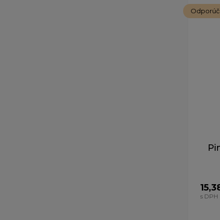
Odporú
Pi
15,3
s DPH