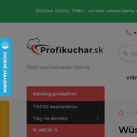
EGOchef, Giblors, TOMA, - má letnú uzáveru fabriky 
+
Nasýť svoj kulinársky inštinkt.
VÝŠI
Katalóg produktov
HODNOTENIE OBCHODU
TOP30 bestsellerov
Tipy na darčeky
Wüs
%
AKCIA %