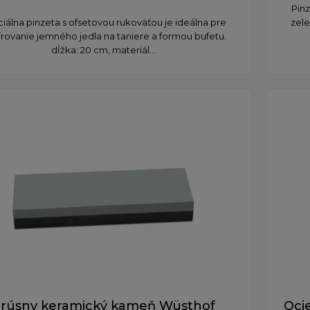
Pinz
iálna pinzeta s ofsetovou rukoväťou je ideálna pre
zele
írovanie jemného jedla na taniere a formou bufetu.
dĺžka: 20 cm, materiál...
rúsny keramický kameň Wüsthof
Oci