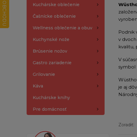
Wüstho
Kuchárske oblečenie
založen
Čašnícke oblečenie
vyroben
Wellness oblečenie a obuv
Podnik 
v dvoch 
Kuchynské nože
kvalitu,
Brúsenie nožov
V súčas
Gastro zariadenie
symbol f
Grilovanie
Wüsthof
Káva
je aj d
Národný
Kuchárske knihy
Pre domácnosť
Zoradiť: