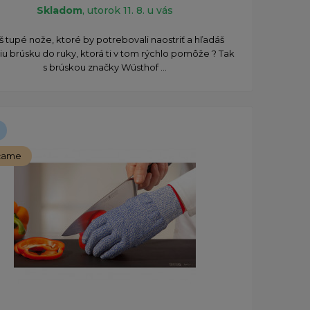
Skladom
, utorok 11. 8. u vás
 tupé nože, ktoré by potrebovali naostriť a hľadáš
u brúsku do ruky, ktorá ti v tom rýchlo pomôže ? Tak
s brúskou značky Wüsthof ...
čame