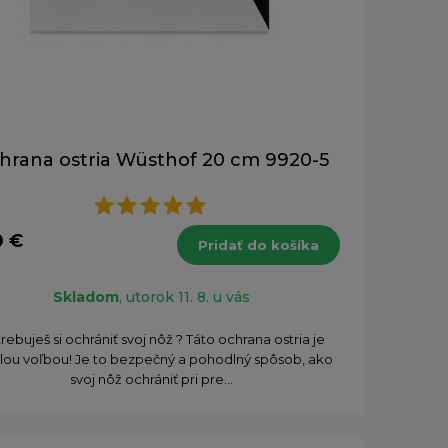
hrana ostria Wüsthof 20 cm 9920-5
0 €
Pridať do košíka
Skladom
, utorok 11. 8. u vás
rebuješ si ochrániť svoj nôž ? Táto ochrana ostria je
lou voľbou! Je to bezpečný a pohodlný spôsob, ako
svoj nôž ochrániť pri pre...