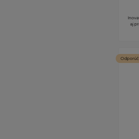
Inova
aj p
Odporú