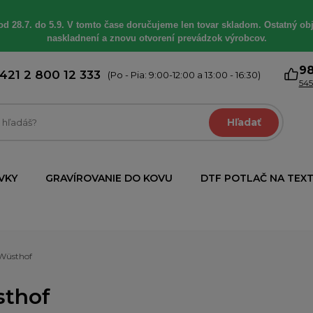
od 28.7. do 5.9. V tomto čase doručujeme len tovar skladom. Ostatný obj
naskladnení a znovu otvorení prevádzok výrobcov.
9
421 2 800 12 333
(Po - Pia: 9:00-12:00 a 13:00 - 16:30)
545
Hľadať
VKY
GRAVÍROVANIE DO KOVU
DTF POTLAČ NA TEXT
Wüsthof
thof