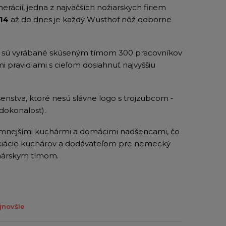
nerácií, jedna z najväčších nožiarskych firiem
14
až do dnes je každý Wüsthof nôž odborne
že sú vyrábané skúseným tímom 300 pracovníkov
i pravidlami s cieľom dosiahnuť najvyššiu
nstva, ktoré nesú slávne logo s trojzubcom -
dokonalosť).
mnejšími kuchármi a domácimi nadšencami, čo
ociácie kuchárov a dodávateľom pre nemecký
inárskym tímom.
jnovšie