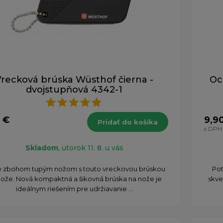
recková brúska Wüsthof čierna -
Oc
dvojstupňová 4342-1
 €
9,9
Pridať do košíka
s DPH
Skladom
, utorok 11. 8. u vás
e zbohom tupým nožom s touto vreckovou brúskou
Pot
nože. Nová kompaktná a šikovná brúska na nože je
skve
ideálnym riešením pre udržiavanie ...