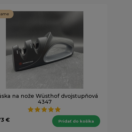
čame
úska na nože Wüsthof dvojstupňová
4347
73 €
Pridať do košíka