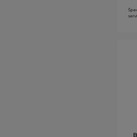
Špec
serv
B