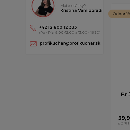
Máte otázky?
Zobrazen
Kristína Vám poradí
Odporú
+421 2 800 12 333
(Po - Pia: 9:00-12:00 a 13:00 - 16:30)
profikuchar@profikuchar.sk
Brú
39,
s DPH