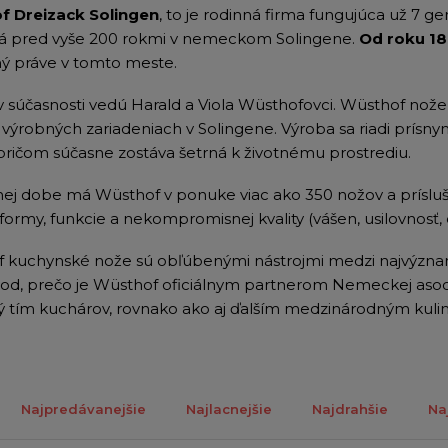
f Dreizack Solingen
, to je rodinná firma fungujúca už 7 ge
á pred vyše 200 rokmi v nemeckom Solingene.
Od roku 18
ý práve v tomto meste.
v súčasnosti vedú Harald a Viola Wüsthofovci. Wüsthof no
výrobných zariadeniach v Solingene. Výroba sa riadi prísnym
 pričom súčasne zostáva šetrná k životnému prostrediu.
nej dobe má Wüsthof v ponuke viac ako 350 nožov a prísluše
ormy, funkcie a nekompromisnej kvality (vášen, usilovnosť, 
 kuchynské nože sú obľúbenými nástrojmi medzi najvýzna
ôvod, prečo je Wüsthof oficiálnym partnerom Nemeckej as
 tím kuchárov, rovnako ako aj ďalším medzinárodným kul
Najpredávanejšie
Najlacnejšie
Najdrahšie
Na