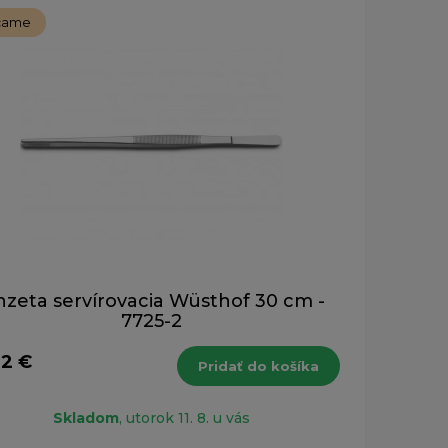
čame
nzeta servírovacia Wüsthof 30 cm -
7725-2
62 €
Pridať do košíka
Skladom
, utorok 11. 8. u vás