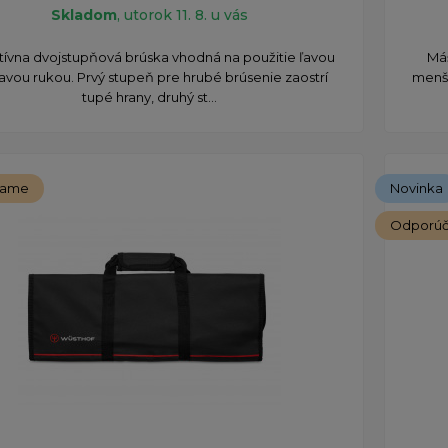
Skladom
, utorok 11. 8. u vás
tívna dvojstupňová brúska vhodná na použitie ľavou
Máš
ravou rukou. Prvý stupeň pre hrubé brúsenie zaostrí
menši
tupé hrany, druhý st...
čame
Novinka
Odporú