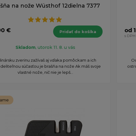
šňa na nože Wüsthof 12dielna 7377
90 €
od 
Pridať do košíka
s DPH
Skladom
, utorok 11. 8. u vás
linársku zverinu zažívaš aj vďaka pomôckam a ich
Oc
eliteľnou súčasťou je brašňa na nože Ak máš svoje
ostr
vlastné nože, nič nie je lepš...
čame