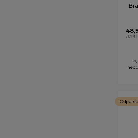
Bra
48,
s DPH
Ku
neodd
Odporú