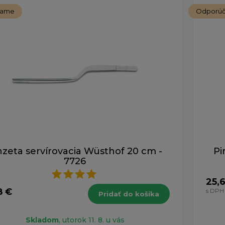
čame
Odporú
nzeta servírovacia Wüsthof 20 cm -
Pi
7726
25,
8 €
s DPH
Pridať do košíka
Skladom
, utorok 11. 8. u vás