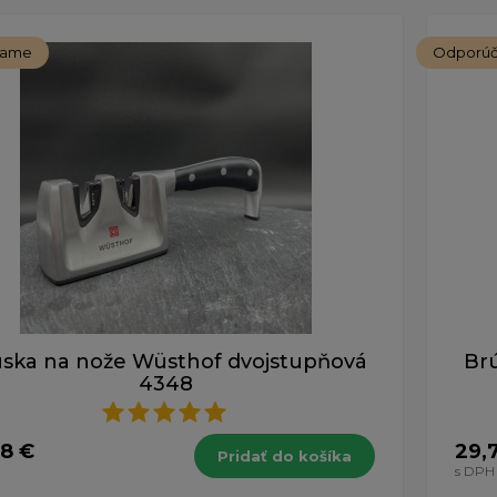
ých 1-18 z celkovo 453 záznamov.
čame
Odporú
ska na nože Wüsthof dvojstupňová
Br
4348
98 €
29,
Pridať do košíka
s DPH