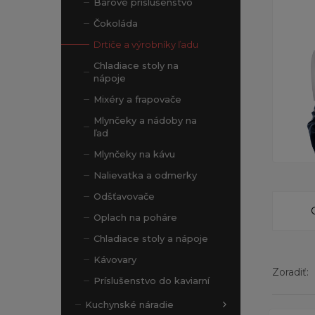
Barové príslušenstvo
Čokoláda
Drtiče a výrobníky ľadu
Chladiace stoly na
nápoje
Mixéry a frapovače
Mlynčeky a nádoby na
ľad
Mlynčeky na kávu
Nalievatka a odmerky
Odšťavovače
Oplach na poháre
Chladiace stoly a nápoje
Kávovary
Zoradiť:
Príslušenstvo do kaviarní
Kuchynské náradie