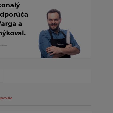
konalý
 Odporúča
Varga a
nýkoval.
jnovšie