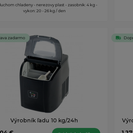
duchom chladeny - nerezovy plast - zasobnik: 4 kg -
vykon: 20 - 26 kg / den
ava zadarmo
Dop
Výrobník ľadu 10 kg/24h
Výr
,04 €
1 2