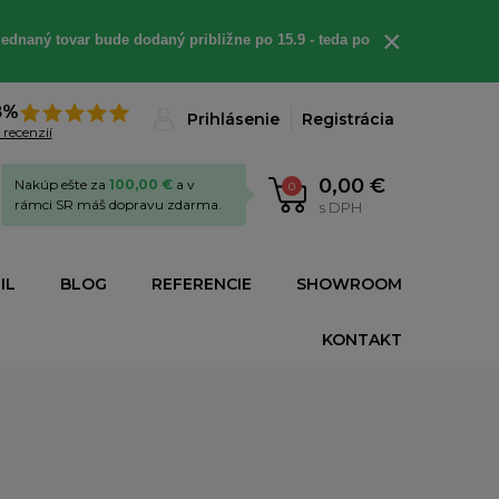
×
ednaný tovar bude dodaný približne po 15.9 - teda po
8%
Prihlásenie
Registrácia
 recenzií
0,00 €
Nakúp ešte za
100,00 €
a v
0
rámci SR máš dopravu zdarma.
s DPH
IL
BLOG
REFERENCIE
SHOWROOM
KONTAKT