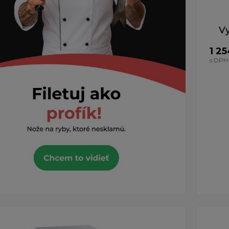
Vy
1 2
s DPH