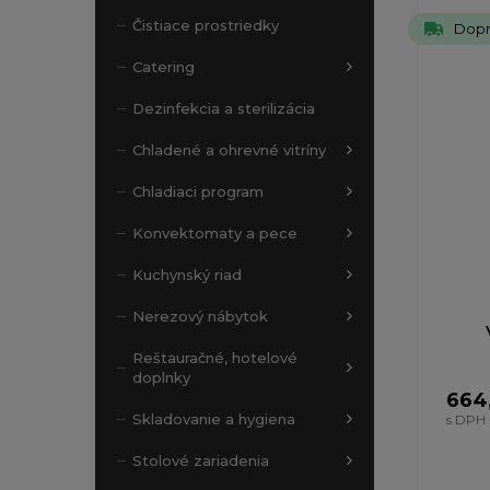
Zobrazený
Čistiace prostriedky
Dopr
Catering
Dezinfekcia a sterilizácia
Chladené a ohrevné vitríny
Chladiaci program
Konvektomaty a pece
Kuchynský riad
Nerezový nábytok
Reštauračné, hotelové
doplnky
664
Skladovanie a hygiena
s DPH
Stolové zariadenia