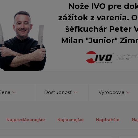
Nože IVO pre do
zážitok z varenia.
šéfkuchár Peter 
Milan "Junior" Zim
Cena
Dostupnosť
Výrobcovia
Najpredávanejšie
Najlacnejšie
Najdrahšie
Na