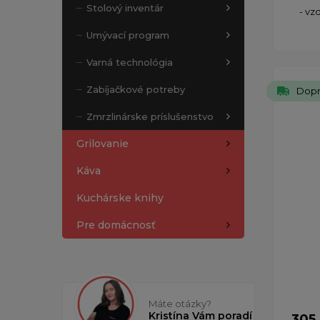
Stolový inventár
- vz
Umývací program
Varná technológia
Zabíjačkové potreby
Dopr
Zmrzlinárske príslušenstvo
Grilovanie
Káva
Kuchárske knihy
Pre domácnosť
Máte otázky?
Kristína Vám poradí
305