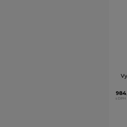
Vy
984
s DPH