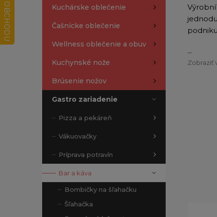
Výrobní
Kuchárske oblečenie
jednodu
Čašnícke oblečenie
podniku
Wellness oblečenie a obuv
...
Kuchynské nože
Zobraziť 
Brúsenie nožov
Gastro zariadenie
Pizza a pekáreň
Vákuovačky
Príprava potravín
Bar a káva
Bombičky na šľahačku
Šľahačka