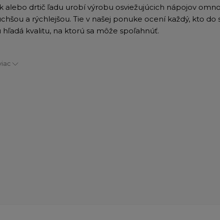
k alebo drtič ľadu urobí výrobu osviežujúcich nápojov omn
chšou a rýchlejšou. Tie v našej ponuke ocení každý, kto do 
 hľadá kvalitu, na ktorú sa môže spoľahnúť.
viac