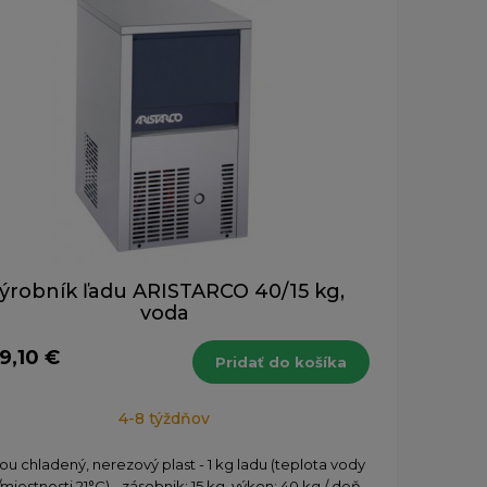
ýrobník ľadu ARISTARCO 40/15 kg,
voda
9,10 €
Pridať do košíka
4-8 týždňov
ou chladený, nerezový plast - 1 kg ladu (teplota vody
/miestnosti 21°C) - zásobnik: 15 kg, výkon: 40 kg / deň