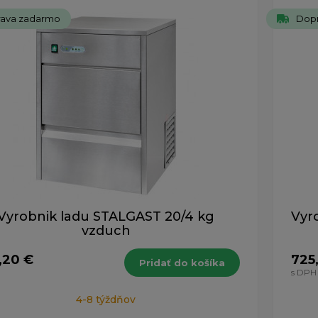
ch 1-15 z celkovo 15 záznamov.
ava zadarmo
Dop
Vyrobnik ladu STALGAST 20/4 kg
Vyr
vzduch
,20 €
725
Pridať do košíka
s DPH
4-8 týždňov