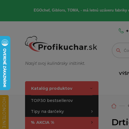
EGOchef, Giblors, TOMA, - má letnú uzáveru fabriky 
+
Nasýť svoj kulinársky inštinkt.
VÝŠI
Katalóg produktov
HODNOTENIE OBCHODU
TOP30 bestsellerov
Tipy na darčeky
Drt
%
AKCIA %