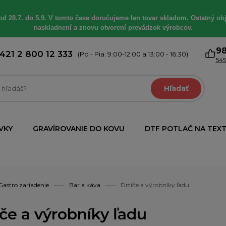
od 28.7. do 5.9. V tomto čase doručujeme len tovar skladom. Ostatný obj
naskladnení a znovu otvorení prevádzok výrobcov.
9
421 2 800 12 333
(Po - Pia: 9:00-12:00 a 13:00 - 16:30)
545
Hľadať
VKY
GRAVÍROVANIE DO KOVU
DTF POTLAČ NA TEXT
Gastro zariadenie
Bar a káva
Drtiče a výrobníky ľadu
iče a výrobníky ľadu