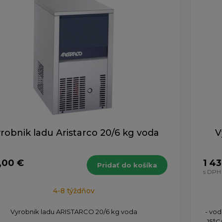
robnik ladu Aristarco 20/6 kg voda
V
,00 €
1 43
Pridať do košíka
s DPH
4-8 týždňov
Vyrobnik ladu ARISTARCO 20/6 kg voda
- vod
15°C