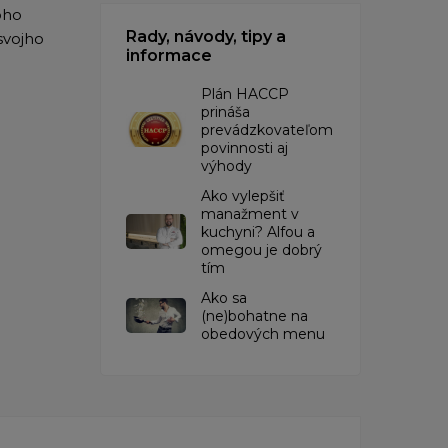
oho
Rady, návody, tipy a
svojho
informace
​Plán HACCP
prináša
prevádzkovateľom
povinnosti aj
výhody
Ako vylepšiť
manažment v
kuchyni? Alfou a
omegou je dobrý
tím
​Ako sa
(ne)bohatne na
obedových menu