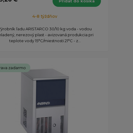
Pridať do košíka
4-8 týždňov
Výrobník ľadu ARISTARCO 30/10 kg voda - vodou
hladený, nerezový plast - avizovaná produkcia pri
teplote vody 15°C/miestnosti 21°C - z...
rava zadarmo