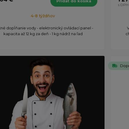
Pridať do košíka
s DPH
4-8 týždňov
čné dopĺňanie vody - elektronický ovládací panel -
kapacita až 12 kg za deň - 1 kg nádrž na ľad
c
Dop