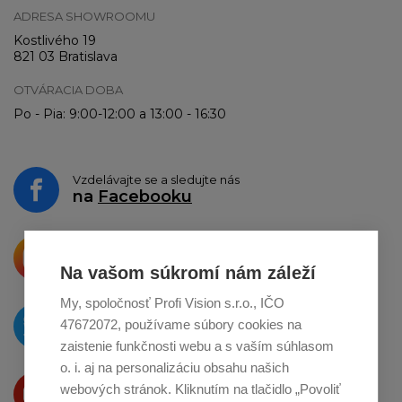
ADRESA SHOWROOMU
Kostlivého 19
821 03 Bratislava
OTVÁRACIA DOBA
Po - Pia: 9:00-12:00 a 13:00 - 16:30
Vzdelávajte se a sledujte nás
na
Facebooku
Krásne produkty si priamo hovoria
o zdieľanie na
Instagrame
Na vašom súkromí nám záleží
My, spoločnosť Profi Vision s.r.o., IČO
O novinkách píšeme
47672072, používame súbory cookies na
na
Twitteri
zaistenie funkčnosti webu a s vaším súhlasom
o. i. aj na personalizáciu obsahu našich
Produkty Vám predstavujeme
webových stránok. Kliknutím na tlačidlo „Povoliť
na
Youtube