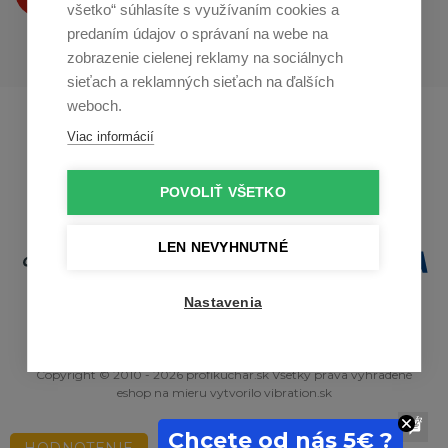
všetko“ súhlasíte s využívaním cookies a
predaním údajov o správaní na webe na
zobrazenie cielenej reklamy na sociálnych
sieťach a reklamných sieťach na ďalších
weboch.
Profikuchař.cz
Profikoch.at
Viac informácií
Profiszakacs.hu
POVOLIŤ VŠETKO
LEN NEVYHNUTNÉ
Nastavenia
Copyright © 2010 - 2026 profikuchar.sk Všetky práva vyhradené
eshop na mieru
vytvorilo
vibration.sk
Chcete od nás 5€ ?