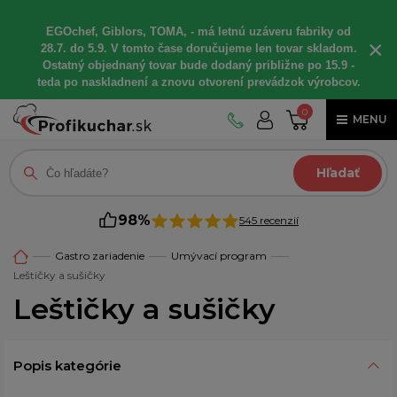
EGOchef, Giblors, TOMA, - má letnú uzáveru fabriky od
×
28.7. do 5.9. V tomto čase doručujeme len tovar skladom.
Ostatný objednaný tovar bude dodaný približne po 15.9 -
teda po naskladnení a znovu otvorení prevádzok výrobcov.
0
MENU
Hľadať
98%
545 recenzií
Gastro zariadenie
Umývací program
Leštičky a sušičky
Leštičky a sušičky
Popis kategórie