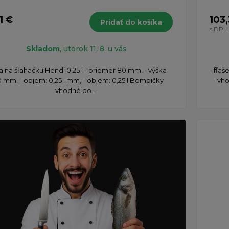
1 €
103
Pridať do košíka
s DPH
Skladom
, utorok 11. 8. u vás
a na šľahačku Hendi 0,25 l - priemer 80 mm, - výška
- fľa
 mm, - objem: 0,25 l mm, - objem: 0,25 l Bombičky
- vh
vhodné do ...