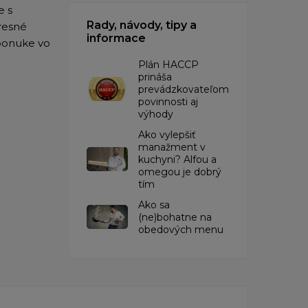
e s
Rady, návody, tipy a
resné
informace
ponuke vo
​Plán HACCP
prináša
prevádzkovateľom
povinnosti aj
výhody
Ako vylepšiť
manažment v
kuchyni? Alfou a
omegou je dobrý
tím
​Ako sa
(ne)bohatne na
obedových menu