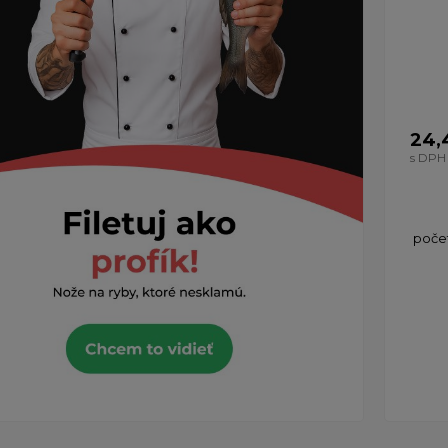
24,
s DPH
počet