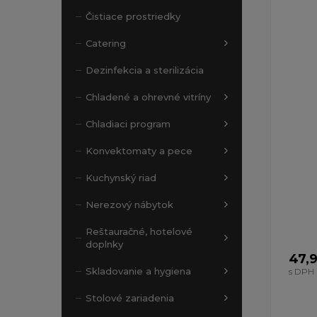
Zobrazen
Čistiace prostriedky
Catering
Dezinfekcia a sterilizácia
Chladené a ohrevné vitríny
Chladiaci program
Konvektomaty a pece
Kuchynský riad
Nerezový nábytok
Reštauračné, hotelové
doplnky
47,
Skladovanie a hygiena
s DPH
Stolové zariadenia