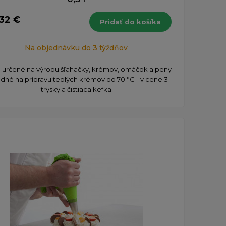
,32 €
Pridať do košíka
Na objednávku do 3 týždňov
še určené na výrobu šľahačky, krémov, omáčok a peny
odné na prípravu teplých krémov do 70 °C - v cene 3
trysky a čistiaca kefka