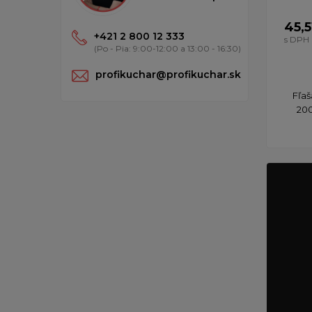
45,5
+421 2 800 12 333
s DPH
(Po - Pia: 9:00-12:00 a 13:00 - 16:30)
profikuchar@profikuchar.sk
Fľaš
200