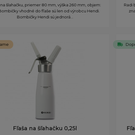
 na šlahačku, priemer 80 mm, výška 260 mm, objem:
Radi b
l Bombičky vhodné do fľaše sú len od výrobcu Hendi.
zna
Bombičky Hendi sú jednorá...
čame
Dop
Fľaša na šľahačku 0,25l
Fľ