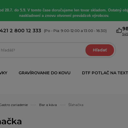
od 28.7. do 5.9. V tomto čase doručujeme len tovar skladom. Ostatný obj
naskladnení a znovu otvorení prevádzok výrobcov.
9
421 2 800 12 333
(Po - Pia: 9:00-12:00 a 13:00 - 16:30)
545
Hľadať
VKY
GRAVÍROVANIE DO KOVU
DTF POTLAČ NA TEXT
Gastro zariadenie
Bar a káva
Šľahačka
hačka