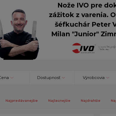
Nože IVO pre do
zážitok z varenia.
šéfkuchár Peter 
Milan "Junior" Zim
Cena
Dostupnosť
Výrobcovia
Najpredávanejšie
Najlacnejšie
Najdrahšie
Na