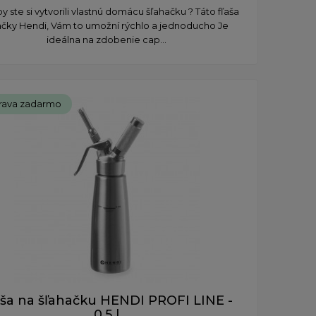
y ste si vytvorili vlastnú domácu šľahačku ? Táto fľaša
čky Hendi, Vám to umožní rýchlo a jednoducho Je
ideálna na zdobenie cap...
rava zadarmo
aša na šľahačku HENDI PROFI LINE -
0,5 l