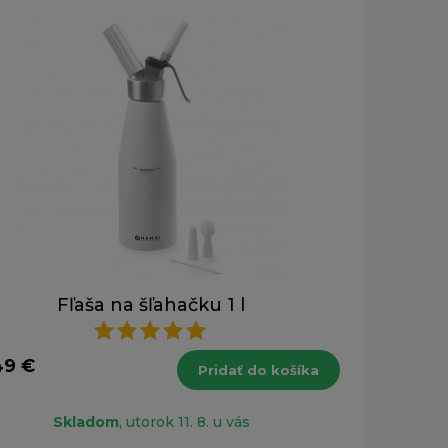
Fľaša na šľahačku 1 l
49 €
Pridať do košíka
Skladom
, utorok 11. 8. u vás