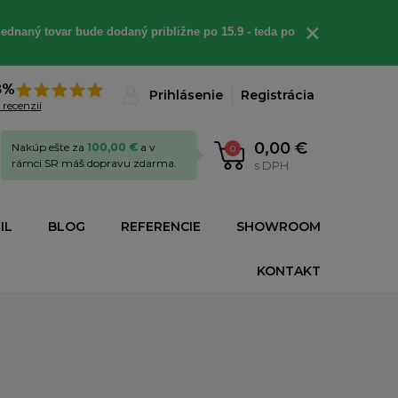
×
ednaný tovar bude dodaný približne po 15.9 - teda po
8%
Prihlásenie
Registrácia
 recenzií
0,00 €
Nakúp ešte za
100,00 €
a v
0
rámci SR máš dopravu zdarma.
s DPH
IL
BLOG
REFERENCIE
SHOWROOM
KONTAKT