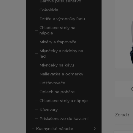
Barové príslušenstvo
Čokoláda
Drtiče a výrobníky ľadu
Chladiace stoly na
nápoje
Mixéry a frapovače
Mlynčeky a nádoby na
ľad
Mlynčeky na kávu
Nalievatka a odmerky
Odšťavovače
Oplach na poháre
Chladiace stoly a nápoje
Kávovary
Zoradiť:
Príslušenstvo do kaviarní
Kuchynské náradie