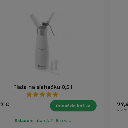
ých 1-5 z celkovo 5 záznamov.
Fľaša na sľahačku 0,5 l
97 €
77,
Pridať do košíka
s DPH
Skladom
, utorok 11. 8. u vás