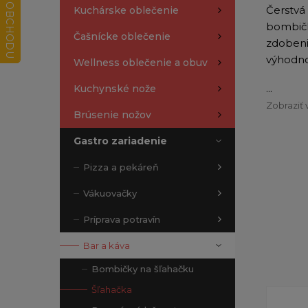
Čerstvá 
Kuchárske oblečenie
bombičk
Čašnícke oblečenie
zdobeni
výhodno
Wellness oblečenie a obuv
...
Kuchynské nože
Zobraziť 
Brúsenie nožov
Gastro zariadenie
Pizza a pekáreň
Vákuovačky
Príprava potravín
Bar a káva
Bombičky na šľahačku
Šľahačka