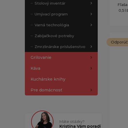
Stolový inventár
Fľaša
0,5 
Umývací program
Varná technológia
Zabíjačkové potreby
Odporú
Zmrzlinárske príslušenstvo
Grilovanie
Káva
Kuchárske knihy
Pre domácnosť
Máte otázky?
Kristína Vám poradí