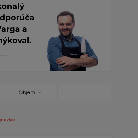
konalý
 Odporúča
Varga a
nýkoval.
Objem
jnovšie