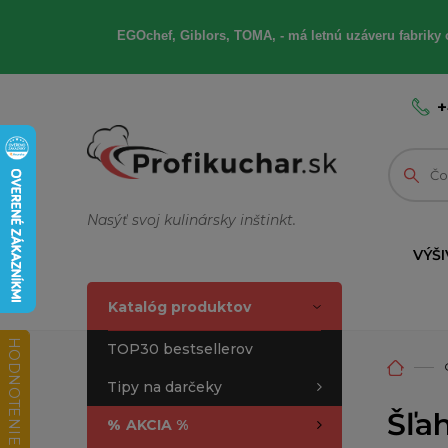
EGOchef, Giblors, TOMA, - má letnú uzáveru fabriky 
+
Nasýť svoj kulinársky inštinkt.
VÝŠI
Katalóg produktov
HODNOTENIE OBCHODU
TOP30 bestsellerov
Tipy na darčeky
Šľa
%
AKCIA %