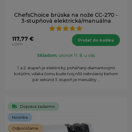
ChefsChoice brúska na nože CC-270 -
3-stupňová elektrická/manuálna
117,77 €
Pridať do košíka
s DPH
Skladom
, utorok 11. 8. u vás
1. a 2. stupeň je elektrický, poháňaný diamantovými
kotúčmi, vďaka čomu bude tvoj nôž nabrúsený behom
pár sekúnd 3. stupeň je manuálny ...
Doprava zadarmo
Novinka
Odporúčame