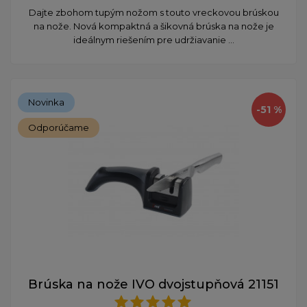
Dajte zbohom tupým nožom s touto vreckovou brúskou
na nože. Nová kompaktná a šikovná brúska na nože je
ideálnym riešením pre udržiavanie ...
Novinka
-51 %
Odporúčame
Brúska na nože IVO dvojstupňová 21151