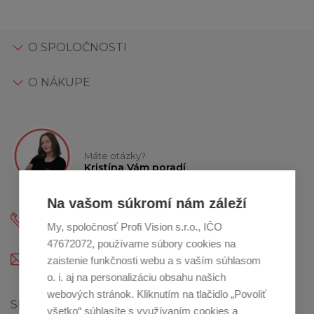
O SPOLOČNOSTI
O NÁKUPE
Máte otázky?
Kristína Vám poradí
Na vašom súkromí nám záleží
+421 2 800 12 333
My, spoločnosť Profi Vision s.r.o., IČO
(Po - Pia: 9:00-12:00 a 13:00 - 16:30)
47672072, používame súbory cookies na
profikuchar@profikuchar.sk
zaistenie funkčnosti webu a s vaším súhlasom
o. i. aj na personalizáciu obsahu našich
webových stránok. Kliknutím na tlačidlo „Povoliť
SHOWROOM V BRATISLAVE
všetko“ súhlasíte s využívaním cookies a