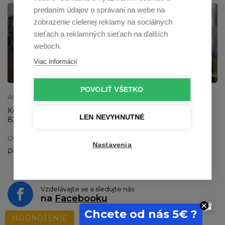
predaním údajov o správaní na webe na
zobrazenie cielenej reklamy na sociálnych
sieťach a reklamných sieťach na ďalších
weboch.
Viac informácií
Zobraziť na mape
POVOLIŤ VŠETKO
ADRESA SHOWROOMU
Kostlivého 19
LEN NEVYHNUTNÉ
821 03 Bratislava
OTVÁRACIA DOBA
Nastavenia
Po - Pia: 9:00-12:00 a 13:00 - 16:30
Vzdelávajte se a sledujte nás
na
Facebooku
Chcete od nás 5€ ?
HODNOTENIE