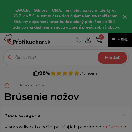
EGOchef, Giblors, TOMA, - má letnú uzáveru fabriky od
×
28.7. do 5.9. V tomto čase doručujeme len tovar skladom.
Ostatný objednaný tovar bude dodaný približne po 15.9 -
teda po naskladnení a znovu otvorení prevádzok výrobcov.
0
MENU
Hľadať
98%
545 recenzií
Brúsenie nožov
Brúsenie nožov
Popis kategórie
K starostlivosti o nože patrí aj ich pravidelné
brúsenie
a