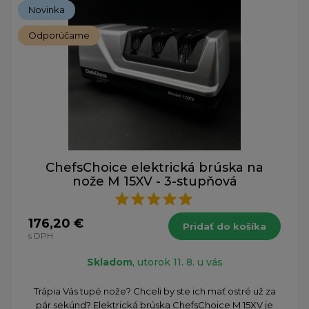
Novinka
Odporúčame
ChefsChoice elektrická brúska na
nože M 15XV - 3-stupňová
176,20 €
Pridať do košíka
s DPH
Skladom
, utorok 11. 8. u vás
Trápia Vás tupé nože? Chceli by ste ich mať ostré už za
pár sekúnd? Elektrická brúska ChefsChoice M 15XV je