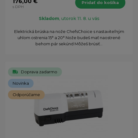
176,00 €
Pridať do košíka
s DPH
Skladom
, utorok 11. 8. u vás
Elektrická brúska na nože ChefsChoice s nastaviteľným
uhlom ostrenia 15° a 20° Nože budeš mať naostrené
behom pár sekúnd Môžeš brúsiť...
Doprava zadarmo
Novinka
Odporúčame