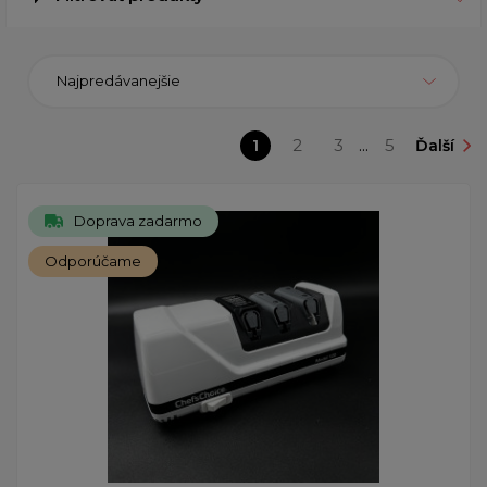
Najpredávanejšie
1
2
3
...
5
Ďalší
Doprava zadarmo
Odporúčame