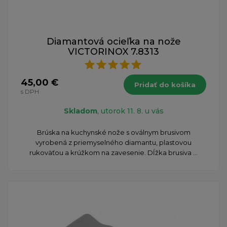
Diamantová ocieľka na nože
VICTORINOX 7.8313
45,00 €
Pridať do košíka
s DPH
Skladom
, utorok 11. 8. u vás
Brúska na kuchynské nože s oválnym brusivom
vyrobená z priemyselného diamantu, plastovou
rukoväťou a krúžkom na zavesenie. Dĺžka brusiva ...