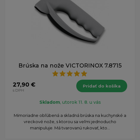
Brúska na nože VICTORINOX 7.8715
27,90 €
Pridať do košíka
s DPH
Skladom
, utorok 11. 8. u vás
Mimoriadne obľúbená a skladná brúska na kuchynské a
vreckové nože, s ktorou sa veľmi jednoducho
manipuluje. Má tvarovanú rukovať, kto...