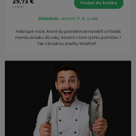
29,73 €
Pridať do košíka
s DPH
Skladom
, utorok 11. 8. u vás
Máš tupé nože, ktoré by potrebovali naostriť a hľadáš
menšiu brúsku do ruky, ktorá ti v tom rýchlo pomôže ?
Tak s brúskou značky Wüsthof ...