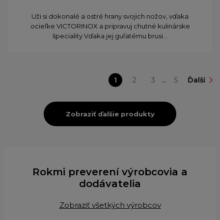
Uži si dokonalé a ostré hrany svojich nožov, vďaka
ocieľke VICTORINOX a pripravuj chutné kulinárske
špeciality Vďaka jej guľatému brusi...
1
2
3
...
5
Ďalší
Zobraziť ďalšie produkty
Rokmi preverení výrobcovia a
dodávatelia
Zobraziť všetkých výrobcov