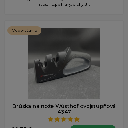
zaostrí tupé hrany, druhý st...
Odporúčame
Brúska na nože Wüsthof dvojstupňová
4347