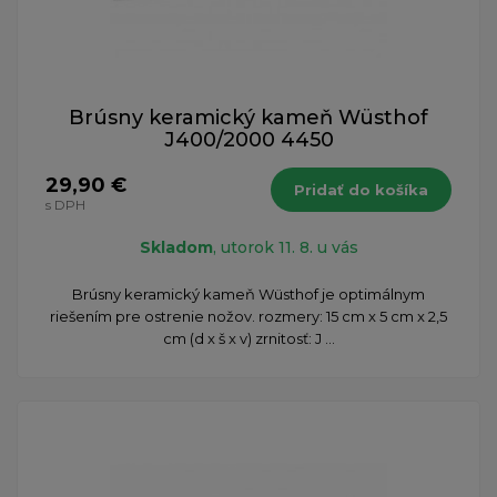
Brúsny keramický kameň Wüsthof
J400/2000 4450
29,90 €
Pridať do košíka
s DPH
Skladom
, utorok 11. 8. u vás
Brúsny keramický kameň Wüsthof je optimálnym
riešením pre ostrenie nožov. rozmery: 15 cm x 5 cm x 2,5
cm (d x š x v) zrnitosť: J ...