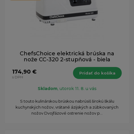
ChefsChoice elektrická brúska na
nože CC-320 2-stupňová - biela
174,90 €
Pridať do košíka
s DPH
Skladom
, utorok 11. 8. u vás
​S touto kulinárskou brúskou nabrúsiš širokú škálu
kuchynských nožov, vrátané ázijských a zúbkovaných
nožov Dvojfázové ostrenie nožov p...