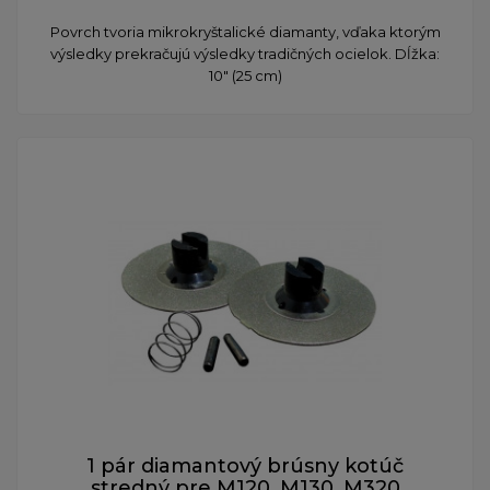
Povrch tvoria mikrokryštalické diamanty, vďaka ktorým
výsledky prekračujú výsledky tradičných ocielok. Dĺžka:
10" (25 cm)
1 pár diamantový brúsny kotúč
stredný pre M120, M130, M320