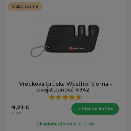
Odporúčame
Vrecková brúska Wüsthof čierna -
dvojstupňová 4342-1
9,23 €
Pridať do košíka
s DPH
Skladom
, utorok 11. 8. u vás