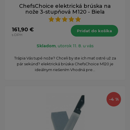
ChefsChoice elektrická brúska na
nože 3-stupňová M120 - Biela
161,90 €
Pridať do košíka
s DPH
Skladom
, utorok 11. 8. u vás
Trápia Vás tupé nože? Chceli by ste ich mať ostré už za
pár sekúnd? elektrická brúska ChefsChoice M120 je
ideálnym riešením Vhodná pre...
-4 %