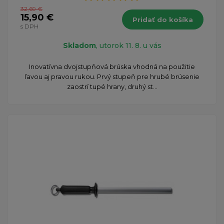
32,69 €
15,90 €
Pridať do košíka
s DPH
Skladom
, utorok 11. 8. u vás
Inovatívna dvojstupňová brúska vhodná na použitie
ľavou aj pravou rukou. Prvý stupeň pre hrubé brúsenie
zaostrí tupé hrany, druhý st...