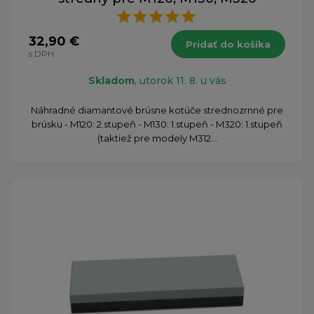
32,90 €
Pridať do košíka
s DPH
Skladom
, utorok 11. 8. u vás
Náhradné diamantové brúsne kotúče strednozrnné pre
brúsku - M120: 2.stupeň - M130: 1.stupeň - M320: 1.stupeň
(taktiež pre modely M312...