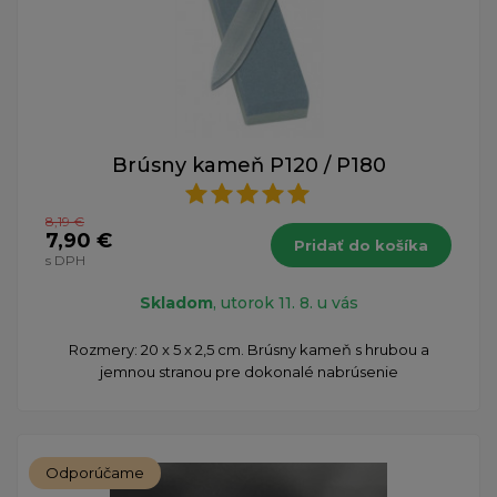
Brúsny kameň P120 / P180
8,19 €
7,90 €
Pridať do košíka
s DPH
Skladom
, utorok 11. 8. u vás
Rozmery: 20 x 5 x 2,5 cm. Brúsny kameň s hrubou a
jemnou stranou pre dokonalé nabrúsenie
Odporúčame