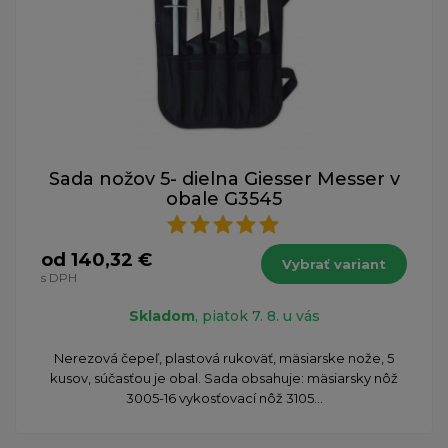
Sada nožov 5- dielna Giesser Messer v
obale G3545
od 140,32 €
Vybrať variant
s DPH
Skladom
, piatok 7. 8. u vás
Nerezová čepeľ, plastová rukoväť, mäsiarske nože, 5
kusov, súčasťou je obal. Sada obsahuje: mäsiarsky nôž
3005-16 vykosťovací nôž 3105...