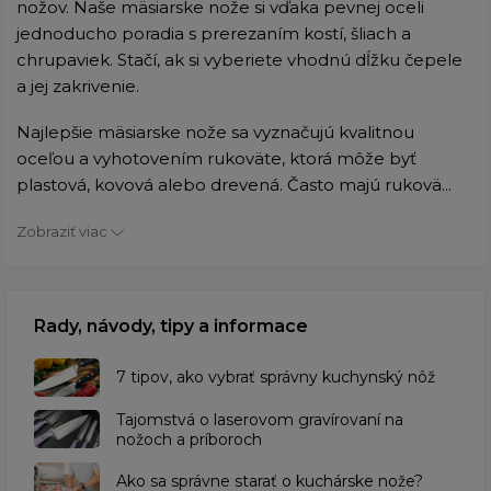
nožov. Naše mäsiarske nože si vďaka pevnej oceli
jednoducho poradia s prerezaním kostí, šliach a
chrupaviek. Stačí, ak si vyberiete vhodnú dĺžku čepele
a jej zakrivenie.
Najlepšie mäsiarske nože sa vyznačujú kvalitnou
oceľou a vyhotovením rukoväte, ktorá môže byť
plastová, kovová alebo drevená. Často majú rukovä...
Zobraziť viac
Rady, návody, tipy a informace
7 tipov, ako vybrať správny kuchynský nôž
Tajomstvá o laserovom gravírovaní na
nožoch a príboroch
Ako sa správne starať o kuchárske nože?