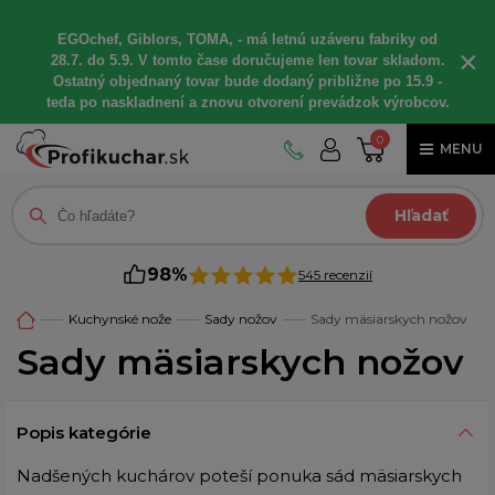
EGOchef, Giblors, TOMA, - má letnú uzáveru fabriky od
×
28.7. do 5.9. V tomto čase doručujeme len tovar skladom.
Ostatný objednaný tovar bude dodaný približne po 15.9 -
teda po naskladnení a znovu otvorení prevádzok výrobcov.
0
MENU
Hľadať
98%
545 recenzií
Kuchynské nože
Sady nožov
Sady mäsiarskych nožov
Sady mäsiarskych nožov
Popis kategórie
Nadšených kuchárov poteší ponuka sád mäsiarskych