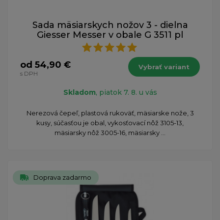
Sada mäsiarskych nožov 3 - dielna
Giesser Messer v obale G 3511 pl
od 54,90 €
Vybrať variant
s DPH
Skladom
, piatok 7. 8. u vás
Nerezová čepeľ, plastová rukoväť, mäsiarske nože, 3
kusy, súčasťou je obal, vykosťovací nôž 3105-13,
mäsiarsky nôž 3005-16, mäsiarsky ...
Doprava zadarmo