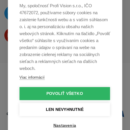
My, spoločnosť Profi Vision s.r.o., IČO
O novinkách píšeme
47672072, používame súbory cookies na
na
Twitteri
zaistenie funkčnosti webu a s vaším súhlasom
o. i. aj na personalizáciu obsahu našich
Produkty Vám predstavujeme
webových stránok. Kliknutím na tlačidlo „Povoliť
na
Youtube
všetko“ súhlasíte s využívaním cookies a
predaním údajov o správaní na webe na
zobrazenie cielenej reklamy na sociálnych
sieťach a reklamných sieťach na ďalších
weboch.
Profikuchař.cz
Profikoch.at
Viac informácií
Profiszakacs.hu
POVOLIŤ VŠETKO
LEN NEVYHNUTNÉ
Nastavenia