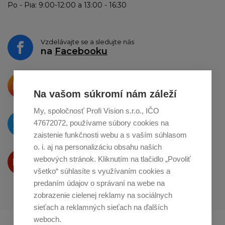
Po - Pia: 9:00-12:00 a 13:00 - 16:30
Vzdelávajte se a sledujte nás
na
Facebooku
Krásne produkty si priamo hovoria
o zdieľanie na
Instagrame
Na vašom súkromí nám záleží
My, spoločnosť Profi Vision s.r.o., IČO
O novinkách píšeme
47672072, používame súbory cookies na
na
Twitteri
zaistenie funkčnosti webu a s vaším súhlasom
o. i. aj na personalizáciu obsahu našich
Produkty Vám predstavujeme
webových stránok. Kliknutím na tlačidlo „Povoliť
na
Youtube
všetko“ súhlasíte s využívaním cookies a
predaním údajov o správaní na webe na
zobrazenie cielenej reklamy na sociálnych
sieťach a reklamných sieťach na ďalších
weboch.
Profikuchař.cz
Profikoch.at