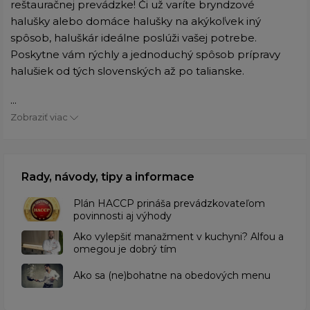
reštauračnej prevádzke! Či už varíte bryndzové
halušky alebo domáce halušky na akýkoľvek iný
spôsob, haluškár ideálne poslúži vašej potrebe.
Poskytne vám rýchly a jednoduchý spôsob prípravy
halušiek od tých slovenských až po talianske.
...
Zobraziť viac
Rady, návody, tipy a informace
​Plán HACCP prináša prevádzkovateľom
povinnosti aj výhody
Ako vylepšiť manažment v kuchyni? Alfou a
omegou je dobrý tím
​Ako sa (ne)bohatne na obedových menu