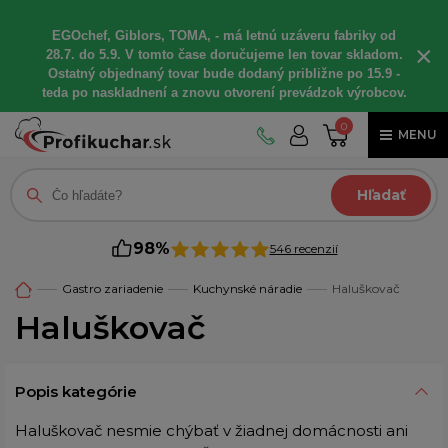
EGOchef, Giblors, TOMA, - má letnú uzáveru fabriky od
×
28.7. do 5.9. V tomto čase doručujeme len tovar skladom.
Ostatný objednaný tovar bude dodaný približne po 15.9 -
teda po naskladnení a znovu otvorení prevádzok výrobcov.
0
MENU
Hľadať
98%
546 recenzií
Gastro zariadenie
Kuchynské náradie
Haluškovač
Haluškovač
Popis kategórie
Haluškovač nesmie chýbať v žiadnej domácnosti ani