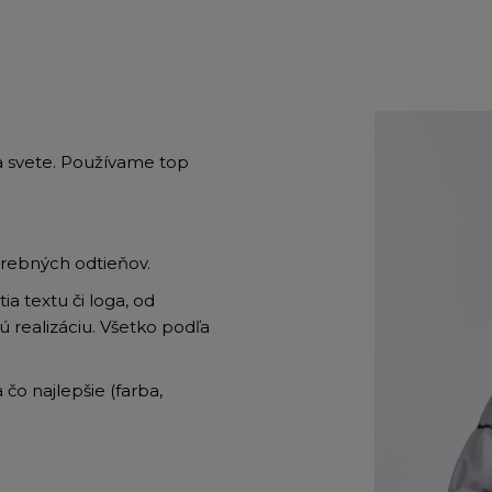
na svete. Používame top
arebných odtieňov.
a textu či loga, od
 realizáciu. Všetko podľa
čo najlepšie (farba,