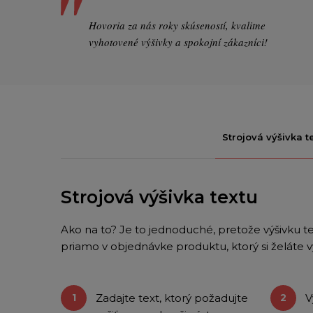
Hovoria za nás roky skúseností, kvalitne
vyhotovené výšivky a spokojní zákazníci!
Strojová výšivka t
Strojová výšivka textu
Ako na to? Je to jednoduché, pretože výšivku t
priamo v objednávke produktu, ktorý si želáte vy
Zadajte text, ktorý požadujte
V