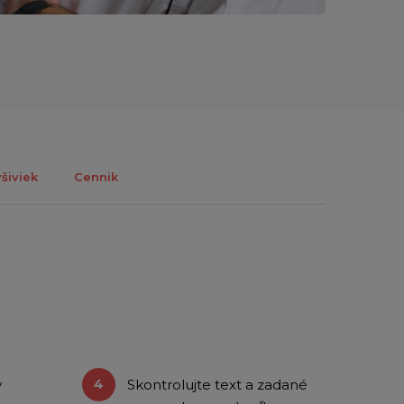
šiviek
Cennik
y
Skontrolujte text a zadané