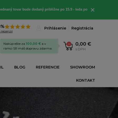
×
ednaný tovar bude dodaný približne po 15.9 - teda po
8%
Prihlásenie
Registrácia
 recenzií
0,00 €
Nakúp ešte za
100,00 €
a v
0
rámci SR máš dopravu zdarma.
s DPH
IL
BLOG
REFERENCIE
SHOWROOM
KONTAKT