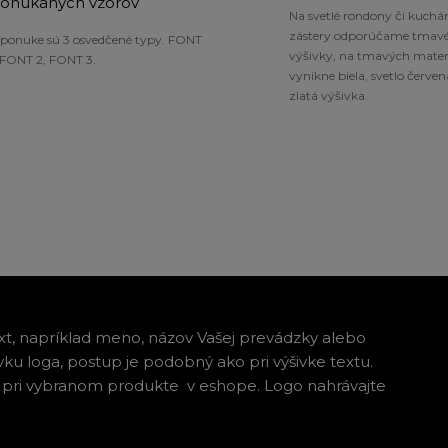
onúkaných vzorov
Na svetlé rondony či kuchá
zástery odporúčame tmavé
 ponuke sú 3 osvedčené typy. FONT
výšivky, na tmavých mater
, FONT 2, FONT 3.
vynikne biela, svetlo červen
zlatá výšivka.
t, napríklad meno, názov Vašej prevádzky alebo
ku loga, postup je podobný ako pri výšivke textu.
 pri vybranom produkte v eshope. Logo nahrávajte