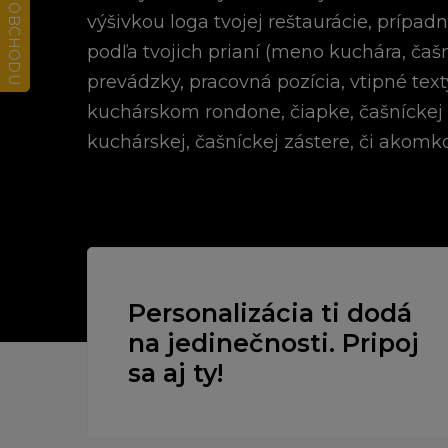
výšivkou loga tvojej reštaurácie, prípa
podľa tvojich prianí (meno kuchára, ča
prevádzky, pracovná pozícia, vtipné texty
kuchárskom rondone, čiapke, čašníckej 
kuchárskej, čašníckej zástere, či akomko
Personalizácia ti dodá
na jedinečnosti. Pripoj
sa aj ty!