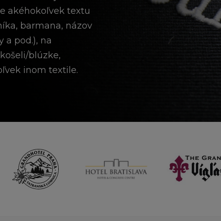
dne akéhokoľvek textu
šníka, barmana, názov
 a pod.), na
košeli/blúzke,
ľvek inom textile.