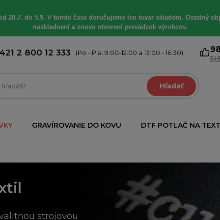
od 28.7. do 5.9. V tomto čase doručujeme len tovar skladom. Ostatný obj
naskladnení a znovu otvorení prevádzok výrobcov.
9
421 2 800 12 333
(Po - Pia: 9:00-12:00 a 13:00 - 16:30)
546
Hľadať
VKY
GRAVÍROVANIE DO KOVU
DTF POTLAČ NA TEXT
xtil
valitnou strojovou