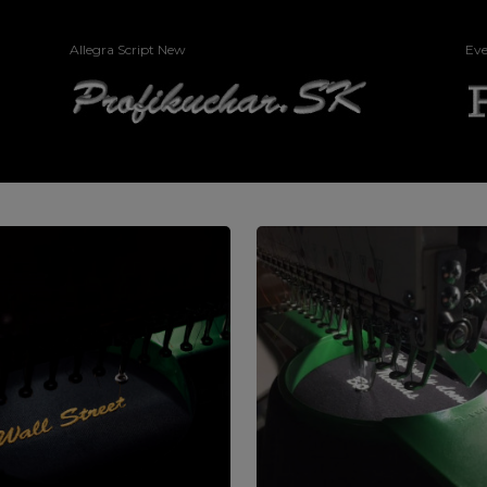
Allegra Script New
Ev