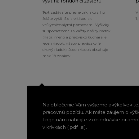
vyšiť na rondon či zásteru.
p
Text zadávajte presne tak, ako si ho
V
želáte vyšiť! S diakritikou a s
1
veľkými/malými písmenami. Výšivky
sú spoplatnené za každý našitý riadok
(napr. meno a priezvisko kuchára je
jeden riadok, názov prevádzky je
druhý riadok). Jeden riadok obsahuje
max. 18 znakov.
Na oblečenie Vám vyšijeme akýkoľvek tex
pracovnú pozíciu. Ak máte záujem o výšiv
Logo nám nahrajte v objednávke priamo
v krivkách (.pdf; .ai).