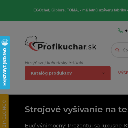
EGOchef, Giblors, TOMA, - má letnú uzáveru fabriky 
+
Nasýť svoj kulinársky inštinkt.
VÝŠI
Katalóg produktov
HODNOTENIE OBCHODU
Strojové vyšívanie na te
Buď výnimočný! Prezentuj sa luxusne. K