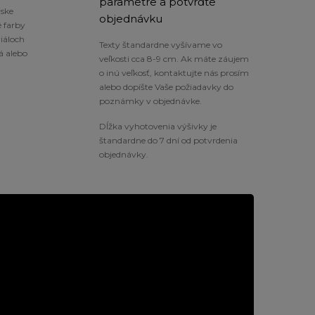
parametre a potvrďte
rske
objednávku
 farby
iáloch
Texty štandardne vyšívame vo
á alebo
veľkosti cca 8-9 cm. Ak máte záujem
o inú veľkosť, kontaktujte nás prosím
alebo dopíšte Vaše požiadavky do
poznámky v objednávke.
Dĺžka vyhotovenia výšivky je
štandardne do 7 dní od potvrdenia
objednávky.