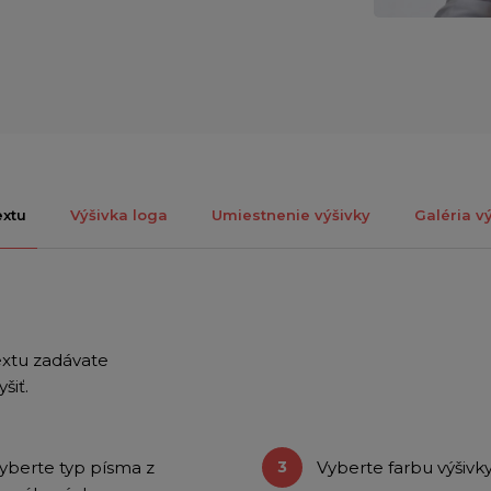
extu
Výšivka loga
Umiestnenie výšivky
Galéria vý
extu zadávate
šiť.
yberte typ písma z
Vyberte farbu výšivk