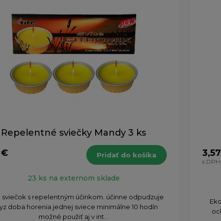
Repelentné sviečky Mandy 3 ks
 €
3,57
Pridať do košíka
s DPH
23 ks na externom sklade
 sviečok s repelentným účinkom. účinne odpudzuje
Eko
z doba horenia jednej sviece minimálne 10 hodín
oc
možné použiť aj v int...