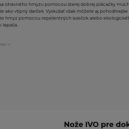
sa otravného hmyzu pomocou starej dobrej plácačky múch
te ako vtipný darček. Vyskúšať však môžete aj pohodlnejšie
jte hmyz pomocou repelentných sviečok alebo ekologické
o lapača.
viac
Nože IVO pre do