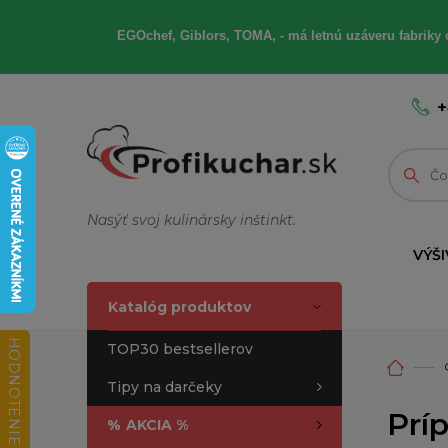
EGOchef, Giblors, TOMA, - má letnú uzáveru fabriky 
+
Nasýť svoj kulinársky inštinkt.
VÝŠI
Katalóg produktov
HODNOTENIE OBCHODU
TOP30 bestsellerov
Tipy na darčeky
Prí
%
AKCIA %