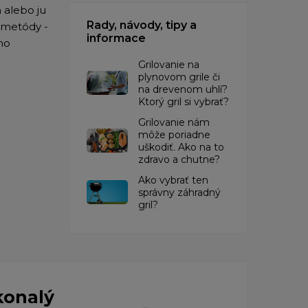
 alebo ju
Rady, návody, tipy a
 metódy -
informace
ho
Grilovanie na
plynovom grile či
na drevenom uhlí?
Ktorý gril si vybrať?
Grilovanie nám
môže poriadne
uškodiť. Ako na to
zdravo a chutne?
Ako vybrať ten
správny záhradný
gril?
konalý