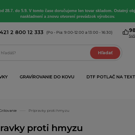
od 28.7. do 5.9. V tomto čase doručujeme len tovar skladom. Ostatný obj
naskladnení a znovu otvorení prevádzok výrobcov.
9
421 2 800 12 333
(Po - Pia: 9:00-12:00 a 13:00 - 16:30)
545
Hľadať
VKY
GRAVÍROVANIE DO KOVU
DTF POTLAČ NA TEXT
Grilovanie
Prípravky proti hmyzu
pravky proti hmyzu