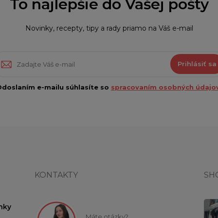
To najlepšie do Vašej pošty
Novinky, recepty, tipy a rady priamo na Váš e-mail
Prihlásiť sa
doslaním e-mailu súhlasíte so
spracovaním osobných údajov
KONTAKTY
SH
nky
Máte otázky?