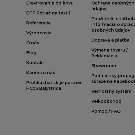
Gravírovanie do kovu
Ochrana osobných
údajov
DTF Potlač na textil
Použitie AI chatbo
Referencie
informácia o sprac
osobných údajov
Výrobcovia
Doprava a platba
O nás
Výmena tovaru /
Blog
Reklamácia
Kontakt
Showroom
Kariéra u nás
Podmienky propag
súťaže na Faceboo
Profikuchar.sk je partner
HC05 B.Bystrica
Vernostný systém
Veľkoobchod
Pomoc / FAQ