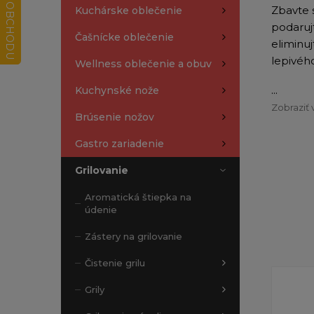
Zbavte 
Kuchárske oblečenie
podaruj
Čašnícke oblečenie
eliminu
lepivéh
Wellness oblečenie a obuv
...
Kuchynské nože
Zobraziť 
Brúsenie nožov
Gastro zariadenie
Grilovanie
Aromatická štiepka na
údenie
Zástery na grilovanie
Čistenie grilu
Grily