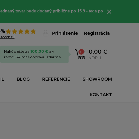
×
ednaný tovar bude dodaný približne po 15.9 - teda po
8%
Prihlásenie
Registrácia
 recenzií
0,00 €
Nakúp ešte za
100,00 €
a v
0
rámci SR máš dopravu zdarma.
s DPH
IL
BLOG
REFERENCIE
SHOWROOM
KONTAKT