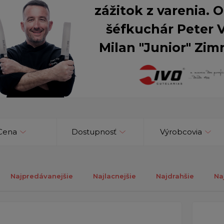
zážitok z varenia.
šéfkuchár Peter 
Milan "Junior" Zim
Cena
Dostupnosť
Výrobcovia
Najpredávanejšie
Najlacnejšie
Najdrahšie
Na
ých 1-2 z celkovo 2 záznamov.