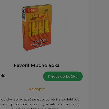
Favorit Mucholapka
 €
Pridať do košíka
Na dopyt
logický lepivý lapač s medovou vůní je spolehlivou
hranou proti obtížnému hmyzu. šetrné k životnímu
prostředí přitahuje a eliminuje ...