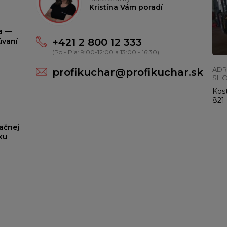
Kristína Vám poradí
ta —
+421 2 800 12 333
úvaní
(Po - Pia: 9:00-12:00 a 13:00 - 16:30)
ADR
profikuchar@profikuchar.sk
SH
Kost
821 
ačnej
ku