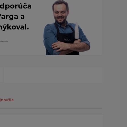
 Odporúča
Varga a
nýkoval.
jnovšie