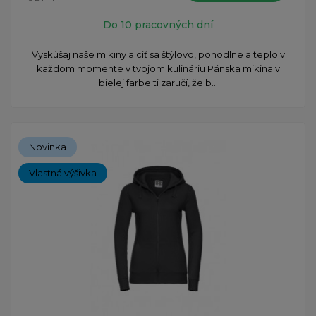
Do 10 pracovných dní
Vyskúšaj naše mikiny a cíť sa štýlovo, pohodlne a teplo v
každom momente v tvojom kulináriu Pánska mikina v
bielej farbe ti zaručí, že b...
Novinka
Vlastná výšivka