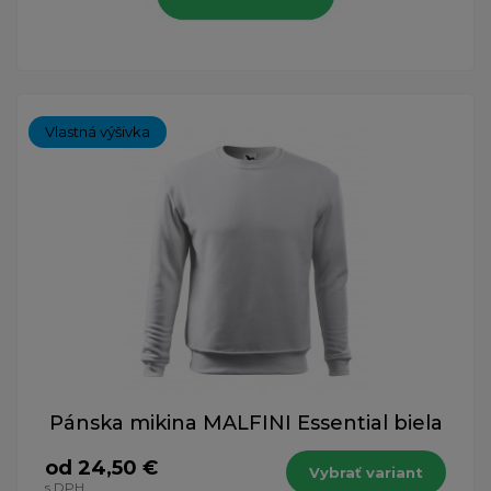
Vlastná výšivka
Pánska mikina MALFINI Essential biela
od 24,50 €
Vybrať variant
s DPH