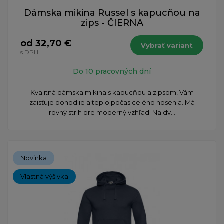
Dámska mikina Russel s kapucňou na
zips - ČIERNA
od 32,70 €
Vybrať variant
s DPH
Do 10 pracovných dní
Kvalitná dámska mikina s kapucňou a zipsom, Vám
zaisťuje pohodlie a teplo počas ​celého nosenia. Má
rovný strih pre moderný vzhľad. Na dv...
Novinka
Vlastná výšivka