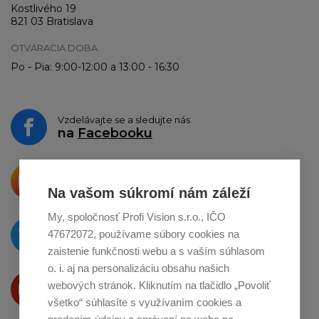
Kostlivého 19
821 03 Bratislava
OTVÁRACIA DOBA
Po - Pia: 9:00-12:00 a 13:00 - 16:30
Vzdelávajte se a sledujte nás
na
Facebooku
Krásne produkty si priamo hovoria
o zdieľanie na
Instagrame
Na vašom súkromí nám záleží
My, spoločnosť Profi Vision s.r.o., IČO
O novinkách píšeme
47672072, používame súbory cookies na
na
Twitteri
zaistenie funkčnosti webu a s vaším súhlasom
o. i. aj na personalizáciu obsahu našich
Produkty Vám predstavujeme
webových stránok. Kliknutím na tlačidlo „Povoliť
na
Youtube
všetko“ súhlasíte s využívaním cookies a