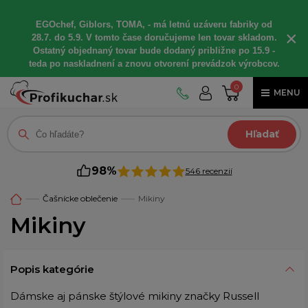
EGOchef, Giblors, TOMA, - má letnú uzáveru fabriky od
×
28.7. do 5.9. V tomto čase doručujeme len tovar skladom.
Ostatný objednaný tovar bude dodaný približne po 15.9 -
teda po naskladnení a znovu otvorení prevádzok výrobcov.
0
MENU
Hľadať
98%
546 recenzií
Čašnícke oblečenie
Mikiny
Mikiny
Popis kategórie
Dámske aj pánske štýlové mikiny značky Russell