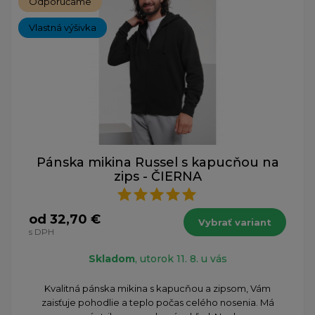
Odporúčame
Vlastná výšivka
Pánska mikina Russel s kapucňou na
zips - ČIERNA
od 32,70 €
Vybrať variant
s DPH
Skladom
, utorok 11. 8. u vás
Kvalitná pánska mikina s kapucňou a zipsom, Vám
zaisťuje pohodlie a teplo počas ​celého nosenia. Má