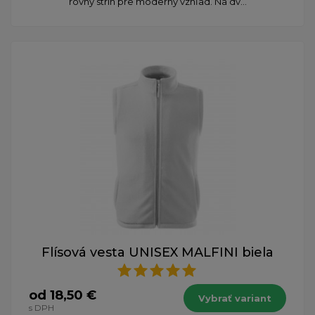
rovný strih pre moderný vzhľad. Na dv...
Flísová vesta UNISEX MALFINI biela
od 18,50 €
Vybrať variant
s DPH