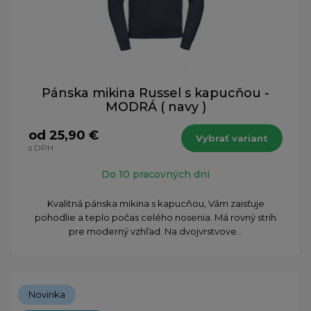
Pánska mikina Russel s kapucňou -
MODRÁ ( navy )
od 25,90 €
Vybrať variant
s DPH
Do 10 pracovných dní
Kvalitná pánska mikina s kapucňou, Vám zaisťuje
pohodlie a teplo počas celého nosenia. Má rovný strih
pre moderný vzhľad. Na dvojvrstvove...
Novinka