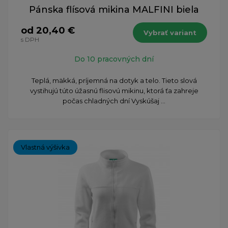
Pánska flísová mikina MALFINI biela
od 20,40 €
Vybrať variant
s DPH
Do 10 pracovných dní
Teplá, mäkká, príjemná na dotyk a telo. Tieto slová
vystihujú túto úžasnú flisovú mikinu, ktorá ťa zahreje
počas chladných dní Vyskúšaj ...
Vlastná výšivka