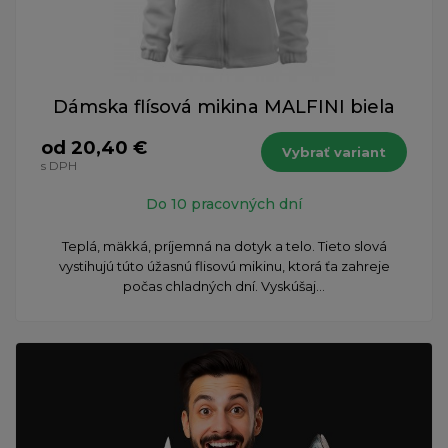
Dámska flísová mikina MALFINI biela
od 20,40 €
Vybrať variant
s DPH
Do 10 pracovných dní
Teplá, mäkká, príjemná na dotyk a telo. Tieto slová
vystihujú túto úžasnú flisovú mikinu, ktorá ťa zahreje
počas chladných dní. Vyskúšaj...