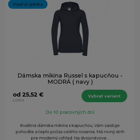
Vlastná výšivka
Dámska mikina Russel s kapucňou -
MODRÁ ( navy )
od 25,52 €
Vybrať variant
s DPH
Do 10 pracovných dní
Kvalitná dámska mikina s kapucňou, Vám zaisťuje
pohodlie a teplo počas celého nosenia. Má rovný strih
pre moderný vzhľad. Na dvojvrstvove...