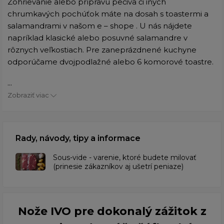
Zohrievanie alebo prípravu pečiva či iných
chrumkavých pochúťok máte na dosah s toastermi a
salamandrami v našom e – shope . U nás nájdete
napríklad klasické alebo posuvné salamandre v
rôznych veľkostiach. Pre zaneprázdnené kuchyne
odporúčame dvojpodlažné alebo 6 komorové toastre.
...
Zobraziť viac
Rady, návody, tipy a informace
​Sous-vide - varenie, ktoré budete milovať
(prinesie zákazníkov aj ušetrí peniaze)
Nože IVO pre dokonalý zážitok z