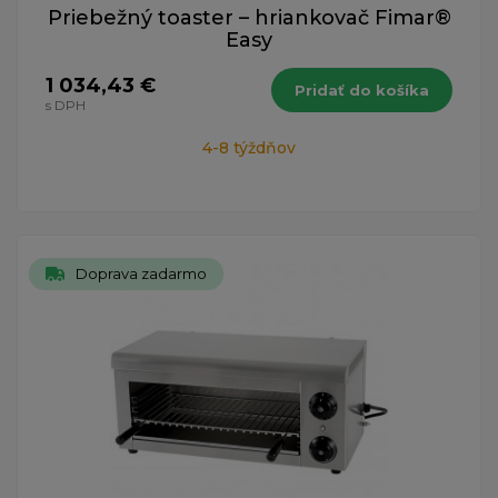
Priebežný toaster – hriankovač Fimar®
Easy
1 034,43 €
Pridať do košíka
s DPH
4-8 týždňov
Doprava zadarmo