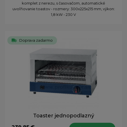
komplet z nerezu, s časovačom, automatické
uvoľňovanie toastov - rozmery: 300x225x215 mm, výkon:
1,8 kW - 230 V
Doprava zadarmo
Toaster jednopodlazný