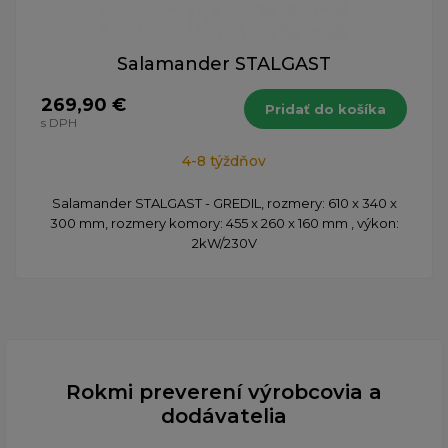
Salamander STALGAST
269,90 €
Pridať do košíka
s DPH
4-8 týždňov
Salamander STALGAST - GREDIL, rozmery: 610 x 340 x
300 mm, rozmery komory: 455 x 260 x 160 mm , výkon:
2kW/230V
Rokmi preverení výrobcovia a
dodávatelia