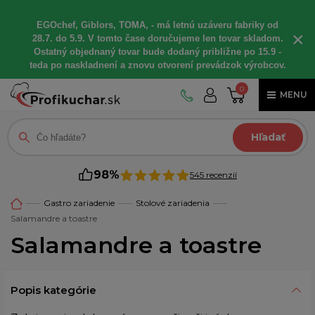
EGOchef, Giblors, TOMA, - má letnú uzáveru fabriky od
×
28.7. do 5.9. V tomto čase doručujeme len tovar skladom.
Ostatný objednaný tovar bude dodaný približne po 15.9 -
teda po naskladnení a znovu otvorení prevádzok výrobcov.
0
MENU
Hľadať
98%
545 recenzií
Gastro zariadenie
Stolové zariadenia
Salamandre a toastre
Salamandre a toastre
Popis kategórie