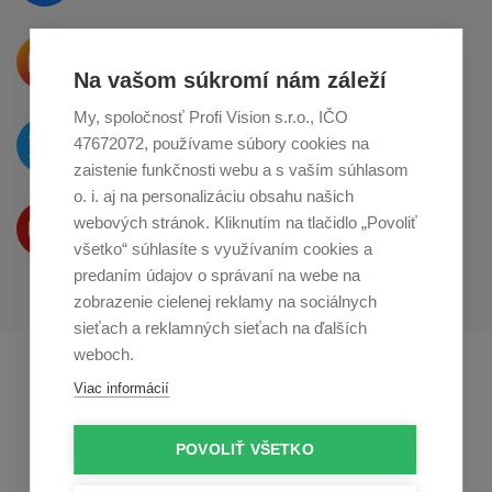
Krásne produkty si priamo hovoria
o zdieľanie na
Instagrame
Na vašom súkromí nám záleží
My, spoločnosť Profi Vision s.r.o., IČO
O novinkách píšeme
47672072, používame súbory cookies na
na
Twitteri
zaistenie funkčnosti webu a s vaším súhlasom
o. i. aj na personalizáciu obsahu našich
Produkty Vám predstavujeme
webových stránok. Kliknutím na tlačidlo „Povoliť
na
Youtube
všetko“ súhlasíte s využívaním cookies a
predaním údajov o správaní na webe na
zobrazenie cielenej reklamy na sociálnych
sieťach a reklamných sieťach na ďalších
weboch.
Profikuchař.cz
Profikoch.at
Viac informácií
Profiszakacs.hu
POVOLIŤ VŠETKO