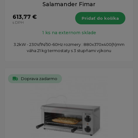
Salamander Fimar
613,77 €
Pridať do košíka
s DPH
1 ks na externom sklade
3.2kW - 230V/1N/50-60Hz rozmery : 880x370x400(h)mm
váha 21 kg termostaty s 3 stupňami výkonu
Doprava zadarmo