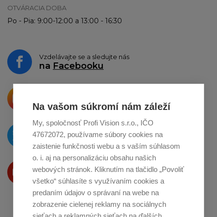
OTVÁRACIA DOBA
Po - Pia: 9:00-12:00 a 13:00 - 16:30
Vzdelávajte se a sledujte nás
na
Facebooku
Krásne produkty si priamo hovoria
o zdieľanie na
Instagrame
Na vašom súkromí nám záleží
My, spoločnosť Profi Vision s.r.o., IČO
O novinkách píšeme
47672072, používame súbory cookies na
na
Twitteri
zaistenie funkčnosti webu a s vaším súhlasom
o. i. aj na personalizáciu obsahu našich
Produkty Vám predstavujeme
webových stránok. Kliknutím na tlačidlo „Povoliť
na
Youtube
všetko“ súhlasíte s využívaním cookies a
predaním údajov o správaní na webe na
zobrazenie cielenej reklamy na sociálnych
sieťach a reklamných sieťach na ďalších