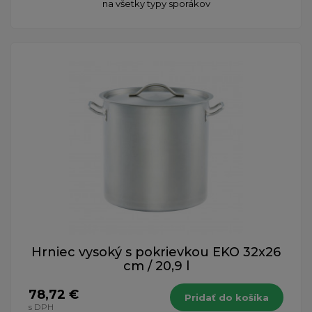
na všetky typy sporákov
Hrniec vysoký s pokrievkou EKO 32x26
cm / 20,9 l
78,72 €
Pridať do košíka
s DPH