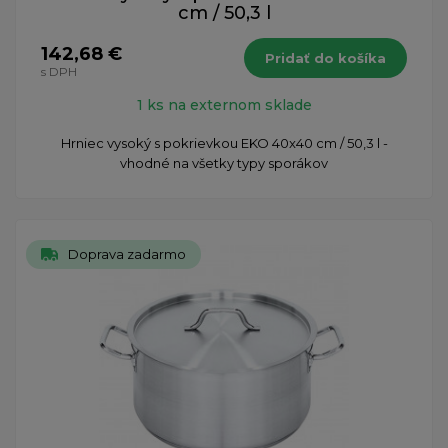
cm / 50,3 l
142,68 €
Pridať do košíka
s DPH
1 ks na externom sklade
Hrniec vysoký s pokrievkou EKO 40x40 cm / 50,3 l -
vhodné na všetky typy sporákov
Doprava zadarmo