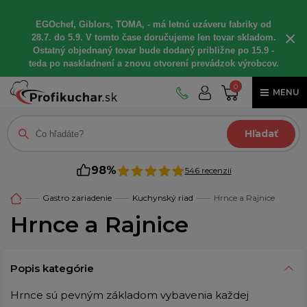
EGOchef, Giblors, TOMA, - má letnú uzáveru fabriky od
×
28.7. do 5.9. V tomto čase doručujeme len tovar skladom.
Ostatný objednaný tovar bude dodaný približne po 15.9 -
teda po naskladnení a znovu otvorení prevádzok výrobcov.
0
MENU
Hľadať
98%
546 recenzií
Gastro zariadenie
Kuchynský riad
Hrnce a Rajnice
Hrnce a Rajnice
Popis kategórie
Hrnce sú pevným základom vybavenia každej