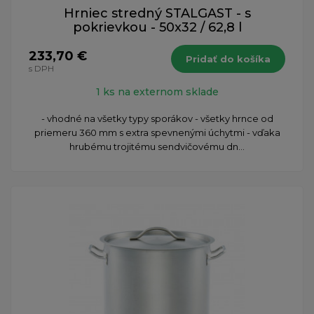
Hrniec stredný STALGAST - s
pokrievkou - 50x32 / 62,8 l
233,70 €
Pridať do košíka
s DPH
1 ks na externom sklade
- vhodné na všetky typy sporákov - všetky hrnce od
priemeru 360 mm s extra spevnenými úchytmi - vďaka
hrubému trojitému sendvičovému dn...