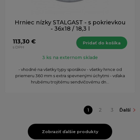
Hrniec nízky STALGAST - s pokrievkou
- 36x18 / 18,3 l
113,30 €
Pridať do košíka
s DPH
3 ks na externom sklade
- vhodné na všetky typy sporákov - všetky hrnce od
priemeru 360 mm s extra spevnenými úchytmi - vďaka
hrubému trojitému sendvičovému dn...
1
2
3
Ďalší
Zobraziť ďalšie produkty