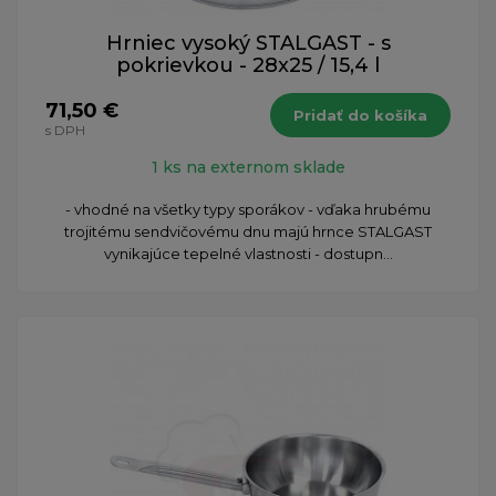
Hrniec vysoký STALGAST - s
pokrievkou - 28x25 / 15,4 l
71,50 €
Pridať do košíka
s DPH
1 ks na externom sklade
- vhodné na všetky typy sporákov - vďaka hrubému
trojitému sendvičovému dnu majú hrnce STALGAST
vynikajúce tepelné vlastnosti - dostupn...