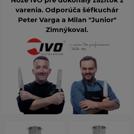
Nože IVO pre dokonalý zážitok z
varenia. Odporúča šéfkuchár
Peter Varga a Milan "Junior"
Zimnýkoval.