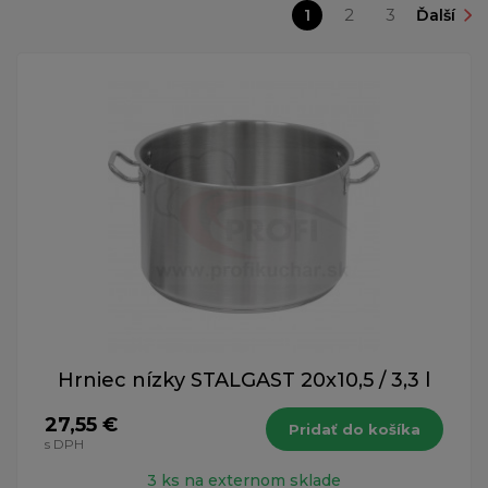
1
2
3
Ďalší
Hrniec nízky STALGAST 20x10,5 / 3,3 l
27,55 €
Pridať do košíka
s DPH
3 ks na externom sklade