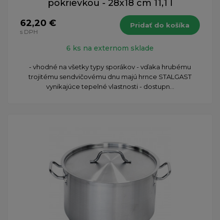
pokrievkou - 28x18 cm 11,1 l
62,20 €
Pridať do košíka
s DPH
6 ks na externom sklade
- vhodné na všetky typy sporákov - vďaka hrubému
trojitému sendvičovému dnu majú hrnce STALGAST
vynikajúce tepelné vlastnosti - dostupn...