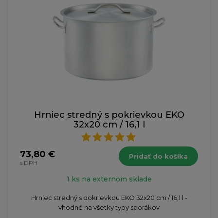
Hrniec stredný s pokrievkou EKO
32x20 cm / 16,1 l
73,80 €
Pridať do košíka
s DPH
1 ks na externom sklade
Hrniec stredný s pokrievkou EKO 32x20 cm / 16,1 l -
vhodné na všetky typy sporákov