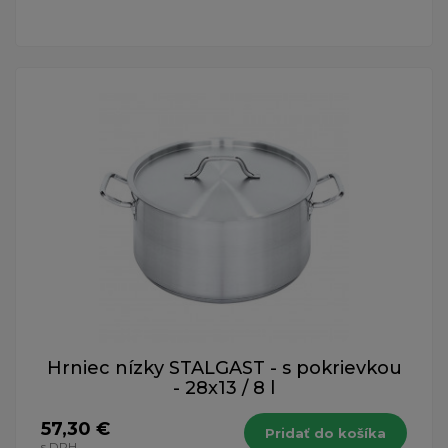
Hrniec nízky STALGAST - s pokrievkou
- 28x13 / 8 l
57,30 €
Pridať do košíka
s DPH