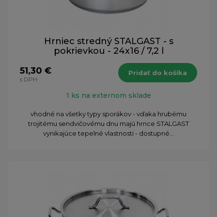
Hrniec stredný STALGAST - s
pokrievkou - 24x16 / 7,2 l
51,30 €
Pridať do košíka
s DPH
1 ks na externom sklade
vhodné na všetky typy sporákov - vďaka hrubému
trojitému sendvičovému dnu majú hrnce STALGAST
vynikajúce tepelné vlastnosti - dostupné...