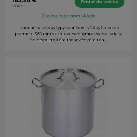
185,90 €
Pridať do košíka
s DPH
2 ks na externom sklade
- vhodné na všetky typy sporákov - všetky hrnce od
priemeru 360 mm s extra spevnenými úchytmi - vďaka
hrubému trojitému sendvičovému dn...