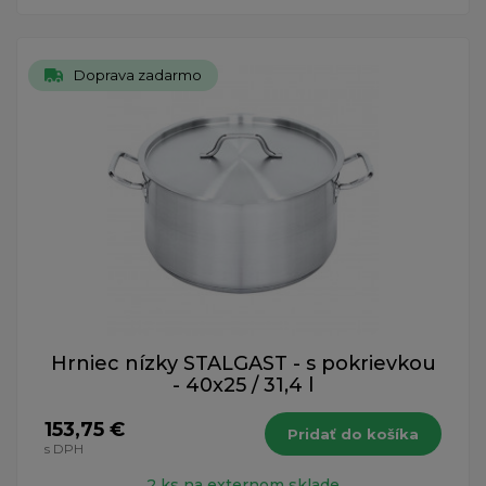
Doprava zadarmo
Hrniec nízky STALGAST - s pokrievkou
- 40x25 / 31,4 l
153,75 €
Pridať do košíka
s DPH
2 ks na externom sklade