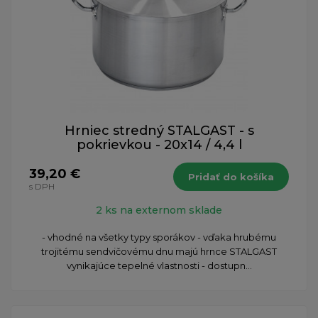
Hrniec stredný STALGAST - s
pokrievkou - 20x14 / 4,4 l
39,20 €
Pridať do košíka
s DPH
2 ks na externom sklade
- vhodné na všetky typy sporákov - vďaka hrubému
trojitému sendvičovému dnu majú hrnce STALGAST
vynikajúce tepelné vlastnosti - dostupn...