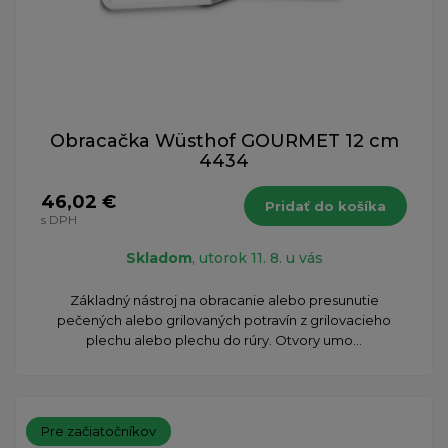
Obracačka Wüsthof GOURMET 12 cm
4434
46,02 €
Pridať do košíka
s DPH
Skladom
, utorok 11. 8. u vás
Základný nástroj na obracanie alebo presunutie
pečených alebo grilovaných potravín z grilovacieho
plechu alebo plechu do rúry. Otvory umo...
Pre začiatočníkov