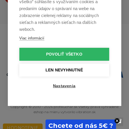
všetko“ súhlasíte s využívaním cookies a
predaním údajov o správaní na webe na
zobrazenie cielenej reklamy na sociálnych
sieťach a reklamných sieťach na ďalších
weboch.
Profikuchař.cz
Profikoch.at
Viac informácií
Profiszakacs.hu
POVOLIŤ VŠETKO
LEN NEVYHNUTNÉ
Nastavenia
Copyright © 2010 - 2026 profikuchar.sk Všetky práva vyhradené
eshop na mieru
vytvorilo
vibration.sk
Chcete od nás 5€ ?
HODNOTENIE