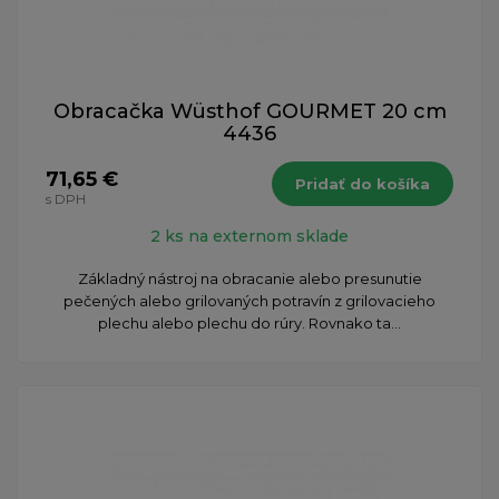
Obracačka Wüsthof GOURMET 20 cm
4436
71,65 €
Pridať do košíka
s DPH
2 ks na externom sklade
Základný nástroj na obracanie alebo presunutie
pečených alebo grilovaných potravín z grilovacieho
plechu alebo plechu do rúry. Rovnako ta...