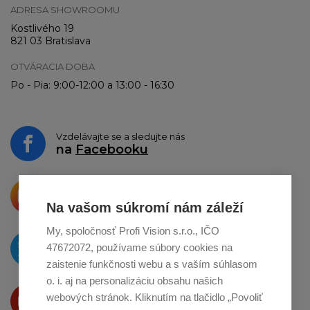
ADRESA SHOWROOMU
Kostlivého 19
821 03 Bratislava
OTVÁRACIA DOBA
Po - Pia: 9:00-12:00 a 13:00 - 16:30
Vzdelávajte se a sledujte nás
na
Facebooku
Krásne produkty si priamo hovoria
o zdieľanie na
Instagrame
Na vašom súkromí nám záleží
My, spoločnosť Profi Vision s.r.o., IČO
O novinkách píšeme
47672072, používame súbory cookies na
na
Twitteri
zaistenie funkčnosti webu a s vaším súhlasom
o. i. aj na personalizáciu obsahu našich
Produkty Vám predstavujeme
webových stránok. Kliknutím na tlačidlo „Povoliť
na
Youtube