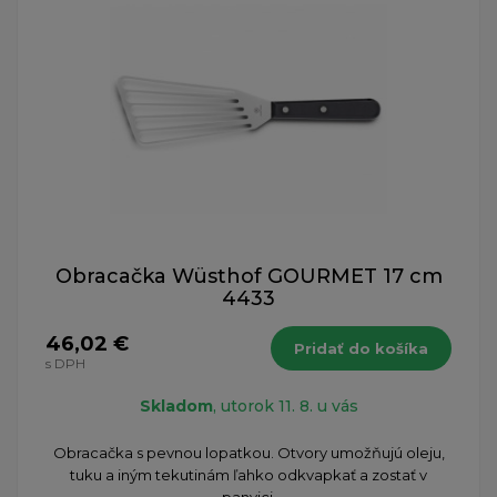
Obracačka Wüsthof GOURMET 17 cm
4433
46,02 €
Pridať do košíka
s DPH
Skladom
, utorok 11. 8. u vás
Obracačka s pevnou lopatkou. Otvory umožňujú oleju,
tuku a iným tekutinám ľahko odkvapkať a zostať v
panvici.