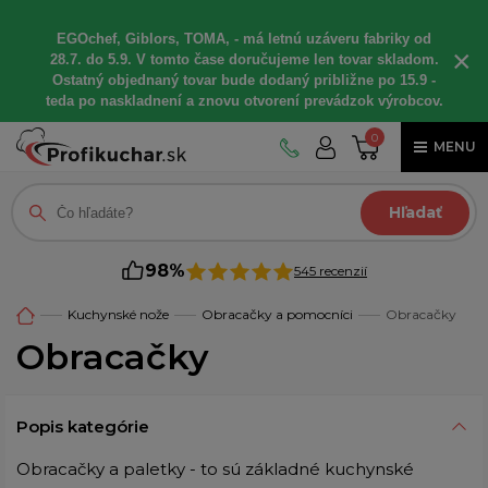
EGOchef, Giblors, TOMA, - má letnú uzáveru fabriky od
×
28.7. do 5.9. V tomto čase doručujeme len tovar skladom.
Ostatný objednaný tovar bude dodaný približne po 15.9 -
teda po naskladnení a znovu otvorení prevádzok výrobcov.
0
MENU
Hľadať
98%
545 recenzií
Kuchynské nože
Obracačky a pomocníci
Obracačky
Obracačky
Popis kategórie
Obracačky a paletky - to sú základné kuchynské