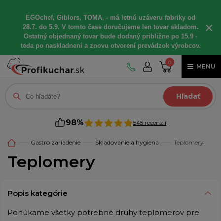
EGOchef, Giblors, TOMA, - má letnú uzáveru fabriky od
×
28.7. do 5.9. V tomto čase doručujeme len tovar skladom.
Ostatný objednaný tovar bude dodaný približne po 15.9 -
teda po naskladnení a znovu otvorení prevádzok výrobcov.
0
MENU
Hľadať
98%
545 recenzií
Gastro zariadenie
Skladovanie a hygiena
Teplomery
Teplomery
Popis kategórie
Ponúkame všetky potrebné druhy teplomerov pre