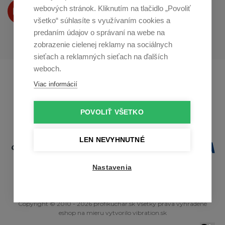
Produkty Vám predstavujeme
webových stránok. Kliknutím na tlačidlo „Povoliť
na
Youtube
všetko“ súhlasíte s využívaním cookies a
predaním údajov o správaní na webe na
zobrazenie cielenej reklamy na sociálnych
sieťach a reklamných sieťach na ďalších
weboch.
Profikuchař.cz
Profikoch.at
Viac informácií
Profiszakacs.hu
POVOLIŤ VŠETKO
LEN NEVYHNUTNÉ
Nastavenia
Copyright © 2010 - 2026 profikuchar.sk Všetky práva vyhradené
eshop na mieru
vytvorilo
vibration.sk