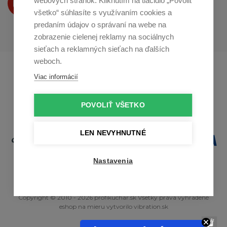
webových stránok. Kliknutím na tlačidlo „Povoliť
na
Youtube
všetko“ súhlasíte s využívaním cookies a
predaním údajov o správaní na webe na
zobrazenie cielenej reklamy na sociálnych
sieťach a reklamných sieťach na ďalších
weboch.
Profikuchař.cz
Profikoch.at
Viac informácií
Profiszakacs.hu
POVOLIŤ VŠETKO
LEN NEVYHNUTNÉ
Nastavenia
Copyright © 2010 - 2026 profikuchar.sk Všetky práva vyhradené
eshop na mieru
vytvorilo
vibration.sk