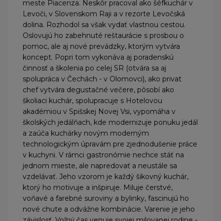
meste Piacenza. Neskôr pracoval ako šéfkuchár v
Levoči, v Slovenskom Raji a v rezorte Levočská
dolina. Rozhodol sa však vydať vlastnou cestou.
Oslovujú ho zabehnuté reštaurácie s prosbou o
pomoc, ale aj nové prevádzky, ktorým vytvára
koncept. Popri tom vykonáva aj poradenskú
činnosť a školenia po celej SR (otvára sa aj
spolupráca v Čechách - v Olomovci), ako privat
chef vytvára degustačné večere, pôsobí ako
školiaci kuchár, spolupracuje s Hotelovou
akadémiou v Spišskej Novej Vsi, vypomáha v
školských jedálňach, kde modernizuje ponuku jedál
a zaúča kuchárky novým moderným
technologickým úpravám pre zjednodušenie práce
v kuchyni. V rámci gastronómie nechce stáť na
jednom mieste, ale napredovať a neustále sa
vzdelávať. Jeho vzorom je každý šikovný kuchár,
ktorý ho motivuje a inšpiruje. Miluje čerstvé,
voňavé a farebné suroviny a bylinky, fascinujú ho
nové chute a odvážne kombinácie. Varenie je jeho
závislosť. Voľný čas venuje svojej milovanej rodine -