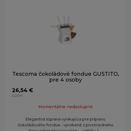
Tescoma čokoládové fondue GUSTITO,
pre 4 osoby
26,54 €
s DPH
Momentálne nedostupné
Elegantná súprava vynikajúca pre prípravu
čokoládového fondue - vyrobené z prvotriedneho
žiaruvzdorného porcelánu - vidličky z ...