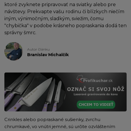
ktoré zvyknete pripravovať na sviatky alebo pre
návštevy. Prekvapte vašu rodinu či blízkych niečím
iným, výnimočným, sladkým, sviežim, čomu
"chybička" v podobe krásneho popraskania dodá ten
správny šmrc.
Autor článku
Branislav Michalčík
Crinkles alebo popraskané sušienky, zvrchu
chrumkavé, vo vnútri jemné, sú určite ozvláštením