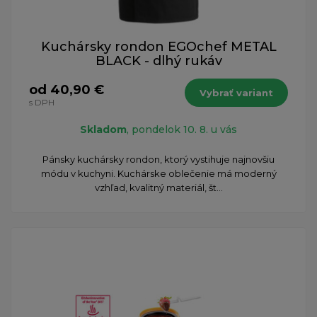
Kuchársky rondon EGOchef METAL
BLACK - dlhý rukáv
od 40,90 €
Vybrať variant
s DPH
Skladom
, pondelok 10. 8. u vás
Pánsky kuchársky rondon, ktorý vystihuje najnovšiu
módu v kuchyni. Kuchárske oblečenie má moderný
vzhľad, kvalitný materiál, št...