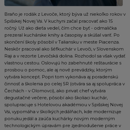
Braňo je rodák z Levoče, ktorý býva už niekoľko rokov v
Spišskej Novej Vsi. V kuchyni začal pracovať ako 15
ročný. Už ako dieťa vedel, čím chce byť - odmalička
prezeral kuchárske knihy a časopisy a skúšal variť. Po
skončení školy pôsobil v Taliansku v meste Piacenza.
Neskôr pracoval ako šéfkuchár v Levoči, v Slovenskom
Raji a v rezorte Levočská dolina. Rozhodol sa však vydať
vlastnou cestou. Oslovujú ho zabehnuté reštaurácie s
prosbou o pomoc, ale aj nové prevádzky, ktorým
vytvára koncept. Popri tom vykonáva aj poradenskú
činnosť a školenia po celej SR (otvára sa aj spolupráca v
Čechách - v Olomovci), ako privat chef vytvára
degustačné večere, pôsobí ako školiaci kuchár,
spolupracuje s Hotelovou akadémiou v Spišskej Novej
Vsi, vypomáha v školkých jedálňach, kde modernizuje
ponuku jedál a zaúča kuchárky novým moderným
technologickým úpravám pre zjednodušenie práce v