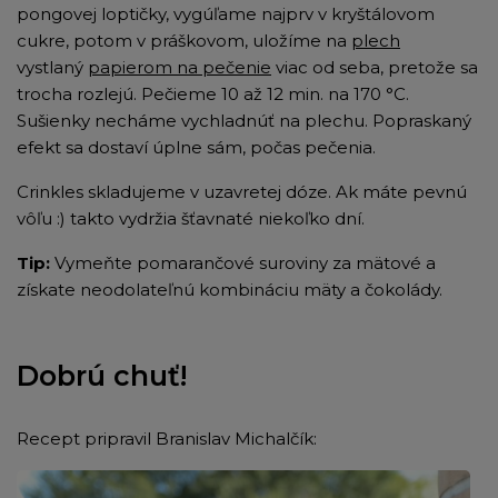
pongovej loptičky, vygúľame najprv v kryštálovom
cukre, potom v práškovom, uložíme na
plech
vystlaný
papierom na pečenie
viac od seba, pretože sa
trocha rozlejú. Pečieme 10 až 12 min. na 170 °C.
Sušienky necháme vychladnúť na plechu. Popraskaný
efekt sa dostaví úplne sám, počas pečenia.
Crinkles
skladujeme v uzavretej dóze. Ak máte pevnú
vôľu :) takto vydržia šťavnaté niekoľko dní.
Tip:
Vymeňte pomarančové suroviny za mätové a
získate neodolateľnú kombináciu mäty a čokolády.
Dobrú chuť!
Recept pripravil Branislav Michalčík: