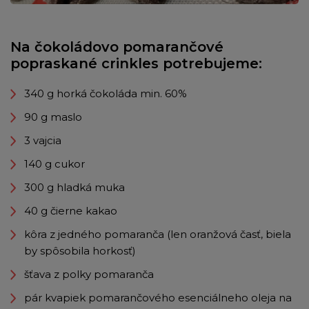
Na čokoládovo pomarančové
popraskané crinkles potrebujeme:
340 g horká čokoláda min. 60%
90 g maslo
3 vajcia
140 g cukor
300 g hladká muka
40 g čierne kakao
kôra z jedného pomaranča (len oranžová časť, biela
by spôsobila horkosť)
šťava z polky pomaranča
pár kvapiek pomarančového esenciálneho oleja na