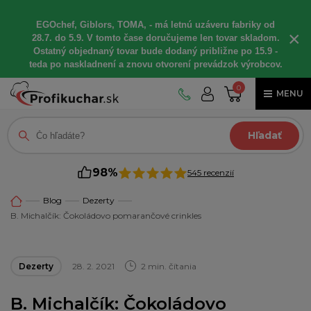
EGOchef, Giblors, TOMA, - má letnú uzáveru fabriky od
×
28.7. do 5.9. V tomto čase doručujeme len tovar skladom.
Ostatný objednaný tovar bude dodaný približne po 15.9 -
teda po naskladnení a znovu otvorení prevádzok výrobcov.
0
MENU
Hľadať
98%
545 recenzií
Blog
Dezerty
B. Michalčík: Čokoládovo pomarančové crinkles
Dezerty
28. 2. 2021
2 min. čítania
B. Michalčík: Čokoládovo