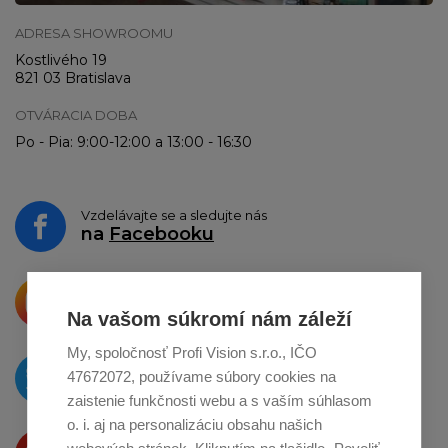
ADRESA SHOWROOMU
Kostlivého 19
821 03 Bratislava
OTVÁRACIA DOBA
Po - Pia: 9:00-12:00 a 13:00 - 16:30
Vzdelávajte se a sledujte nás
na
Facebooku
Krásne produkty si priamo hovoria
o zdieľanie na
Instagrame
Na vašom súkromí nám záleží
My, spoločnosť Profi Vision s.r.o., IČO
O novinkách píšeme
47672072, používame súbory cookies na
na
Twitteri
zaistenie funkčnosti webu a s vaším súhlasom
o. i. aj na personalizáciu obsahu našich
Produkty Vám predstavujeme