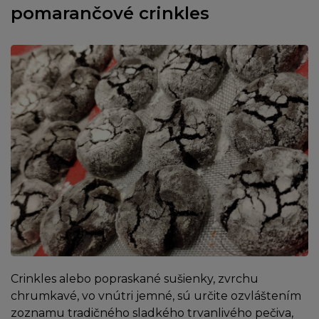
pomarančové crinkles
Crinkles alebo popraskané sušienky, zvrchu
chrumkavé, vo vnútri jemné, sú určite ozvláštením
zoznamu tradičného sladkého trvanlivého pečiva,