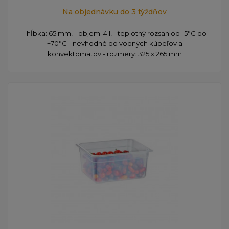
Na objednávku do 3 týždňov
- hĺbka: 65 mm, - objem: 4 l, - teplotný rozsah od -5°C do
+70°C - nevhodné do vodných kúpeľov a
konvektomatov - rozmery: 325 x 265 mm