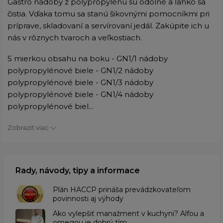
Gastro nádoby z polypropylénu sú odolné a ľahko sa
čistia. Vďaka tomu sa stanú šikovnými pomocníkmi pri
príprave, skladovaní a servírovaní jedál. Zakúpite ich u
nás v rôznych tvaroch a veľkostiach.
S mierkou obsahu na boku - GN1/1 nádoby
polypropylénové biele - GN1/2 nádoby
polypropylénové biele - GN1/3 nádoby
polypropylénové biele - GN1/4 nádoby
polypropylénové biel...
Zobraziť viac
Rady, návody, tipy a informace
​Plán HACCP prináša prevádzkovateľom
povinnosti aj výhody
Ako vylepšiť manažment v kuchyni? Alfou a
omegou je dobrý tím