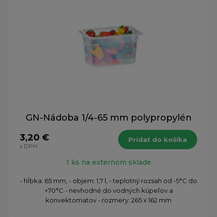
GN-Nádoba 1/4-65 mm polypropylén
3,20 €
Pridať do košíka
s DPH
1 ks na externom sklade
- hĺbka: 65 mm, - objem: 1,7 l, - teplotný rozsah od -5°C do
+70°C - nevhodné do vodných kúpeľov a
konvektomatov - rozmery: 265 x 162 mm