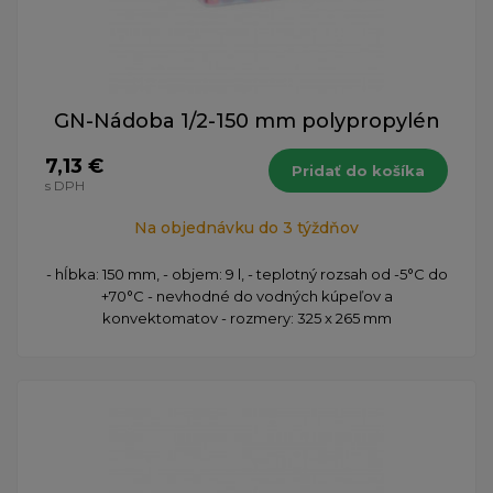
GN-Nádoba 1/2-150 mm polypropylén
7,13 €
Pridať do košíka
s DPH
Na objednávku do 3 týždňov
- hĺbka: 150 mm, - objem: 9 l, - teplotný rozsah od -5°C do
+70°C - nevhodné do vodných kúpeľov a
konvektomatov - rozmery: 325 x 265 mm