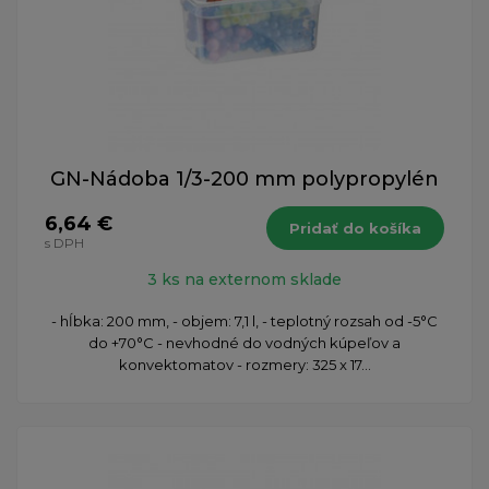
GN-Nádoba 1/3-200 mm polypropylén
6,64 €
Pridať do košíka
s DPH
3 ks na externom sklade
- hĺbka: 200 mm, - objem: 7,1 l, - teplotný rozsah od -5°C
do +70°C - nevhodné do vodných kúpeľov a
konvektomatov - rozmery: 325 x 17...