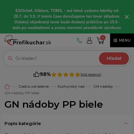
EGOchef, Giblors, TOMA, - má letnú uzáveru fabriky od
×
28.7. do 5.9. V tomto čase doručujeme len tovar skladom.
Ostatný objednaný tovar bude dodaný približne po 15.9 -
teda po naskladnení a znovu otvorení prevádzok výrobcov.
0
MENU
Hľadať
98%
546 recenzií
Gastro zariadenie
Kuchynský riad
GN nádoby
GN nádoby PP biele
GN nádoby PP biele
Popis kategórie