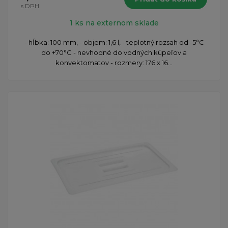
s DPH
1 ks na externom sklade
- hĺbka: 100 mm, - objem: 1,6 l, - teplotný rozsah od -5°C
do +70°C - nevhodné do vodných kúpeľov a
konvektomatov - rozmery: 176 x 16...