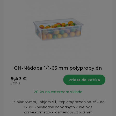
GN-Nádoba 1/1-65 mm polypropylén
9,47 €
Pridať do košíka
s DPH
20 ks na externom sklade
​- hĺbka: 65 mm, - objem: 9 l, - teplotný rozsah od -5°C do
+70°C - nevhodné do vodných kúpeľov a
konvektomatov - rozmery: 325 x 530 mm