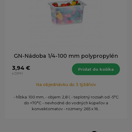
GN-Nádoba 1/4-100 mm polypropylén
3,94 €
Pridať do košíka
s DPH
Na objednávku do 3 týždňov
- hĺbka: 100 mm, - objem: 2,8 l, - teplotný rozsah od -5°C
do +70°C - nevhodné do vodných kúpeľov a
konvektomatov - rozmery: 265 x 16...