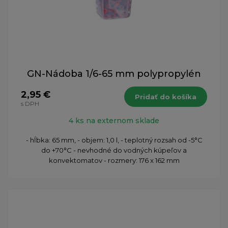
GN-Nádoba 1/6-65 mm polypropylén
2,95 €
Pridať do košíka
s DPH
4 ks na externom sklade
- hĺbka: 65 mm, - objem: 1,0 l, - teplotný rozsah od -5°C
do +70°C - nevhodné do vodných kúpeľov a
konvektomatov - rozmery: 176 x 162 mm