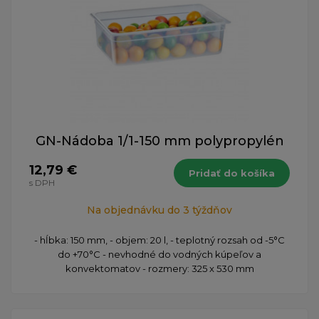
GN-Nádoba 1/1-150 mm polypropylén
12,79 €
Pridať do košíka
s DPH
Na objednávku do 3 týždňov
- hĺbka: 150 mm, - objem: 20 l, - teplotný rozsah od -5°C
do +70°C - nevhodné do vodných kúpeľov a
konvektomatov - rozmery: 325 x 530 mm