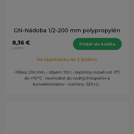
GN-Nádoba 1/2-200 mm polypropylén
8,36 €
Pridať do košíka
s DPH
Na objednávku do 3 týždňov
- hĺbka: 200 mm, - objem: 11,9 l, - teplotný rozsah od -5°C
do +70°C - nevhodné do vodných kúpeľov a
konvektomatov - rozmery: 325 x 2...