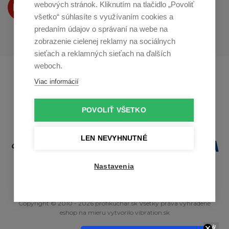
Produkty Vám predstavujeme
webových stránok. Kliknutím na tlačidlo „Povoliť
na
Youtube
všetko“ súhlasíte s využívaním cookies a
predaním údajov o správaní na webe na
zobrazenie cielenej reklamy na sociálnych
sieťach a reklamných sieťach na ďalších
weboch.
Profikuchař.cz
Profikoch.at
Viac informácií
Profiszakacs.hu
POVOLIŤ VŠETKO
LEN NEVYHNUTNÉ
Nastavenia
Copyright © 2010 - 2026 profikuchar.sk Všetky práva vyhradené
eshop na mieru
vytvorilo
vibration.sk