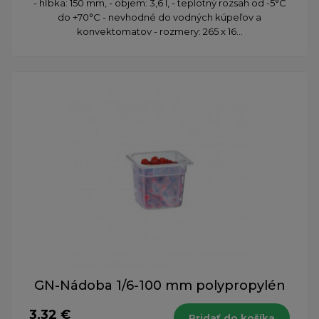
- hĺbka: 150 mm, - objem: 3,6 l, - teplotný rozsah od -5°C
do +70°C - nevhodné do vodných kúpeľov a
konvektomatov - rozmery: 265 x 16...
GN-Nádoba 1/6-100 mm polypropylén
3,32 €
Pridať do košíka