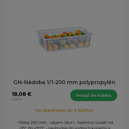
GN-Nádoba 1/1-200 mm polypropylén
18,08 €
Pridať do košíka
s DPH
Na objednávku do 3 týždňov
- hĺbka: 200 mm, - objem: 26,4 l, - teplotný rozsah od
-5°C do +70°C - nevhodné do vodných kúpeľov a