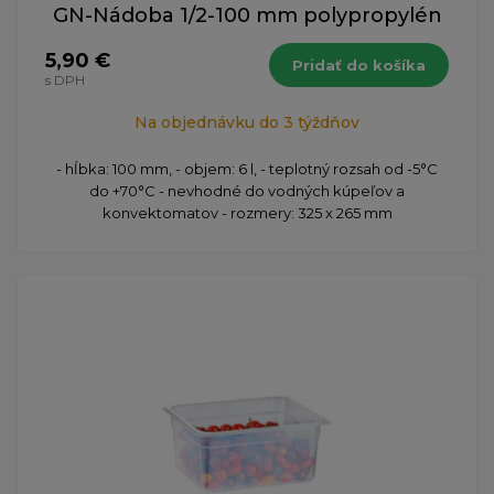
GN-Nádoba 1/2-100 mm polypropylén
5,90 €
Pridať do košíka
s DPH
Na objednávku do 3 týždňov
- hĺbka: 100 mm, - objem: 6 l, - teplotný rozsah od -5°C
do +70°C - nevhodné do vodných kúpeľov a
konvektomatov - rozmery: 325 x 265 mm