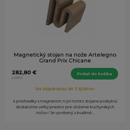
Magnetický stojan na nože Artelegno
Grand Prix Chicane
282,80 €
Pridať do košíka
s DPH
Na objednávku do 3 týždňov
4 priehradky s magnetom, ti pri tomto stojane poskytnú
dostatočne veľký priestor pre uloženie kuchynských
nožov ! Je vyrobený z kvalitné...