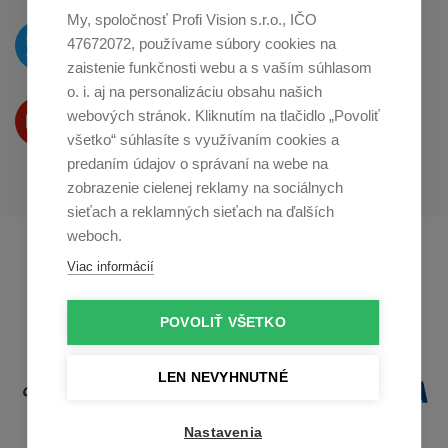
My, spoločnosť Profi Vision s.r.o., IČO
O novinkách píšeme
47672072, používame súbory cookies na
na
Twitteri
zaistenie funkčnosti webu a s vaším súhlasom
o. i. aj na personalizáciu obsahu našich
Produkty Vám predstavujeme
webových stránok. Kliknutím na tlačidlo „Povoliť
na
Youtube
všetko“ súhlasíte s využívaním cookies a
predaním údajov o správaní na webe na
zobrazenie cielenej reklamy na sociálnych
sieťach a reklamných sieťach na ďalších
weboch.
Profikuchař.cz
Profikoch.at
Viac informácií
Profiszakacs.hu
POVOLIŤ VŠETKO
LEN NEVYHNUTNÉ
Nastavenia