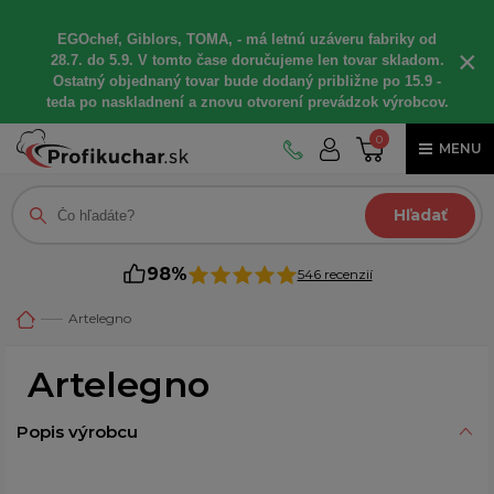
EGOchef, Giblors, TOMA, - má letnú uzáveru fabriky od
×
28.7. do 5.9. V tomto čase doručujeme len tovar skladom.
Ostatný objednaný tovar bude dodaný približne po 15.9 -
teda po naskladnení a znovu otvorení prevádzok výrobcov.
0
MENU
Hľadať
98%
546 recenzií
Artelegno
Artelegno
Popis výrobcu