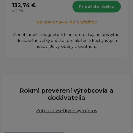
132,74 €
Pridať do košíka
s DPH
Na objednávku do 3 týždňov
5 priehradok s magnetom ti pri tomto stojane poskytne
dostatočne veľký priestor pre uloženie kuchynských
nožov ! Je vyrobený z kvalitnéh...
Rokmi preverení výrobcovia a
dodávatelia
Zobraziť všetkých výrobcov