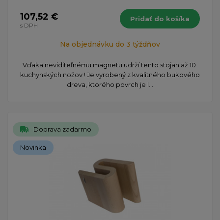
107,52 €
Pridať do košíka
s DPH
Na objednávku do 3 týždňov
​Vďaka neviditeľnému magnetu udrží tento stojan až 10 ​
kuchynských nožov ! Je vyrobený z kvalitného bukového
dreva, ktorého povrch je l...
Doprava zadarmo
Novinka