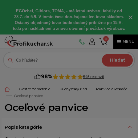
EGOchef, Giblors, TOMA, - má letnú uzáveru fabriky od
×
28.7. do 5.9. V tomto čase doručujeme len tovar skladom.
Ostatný objednaný tovar bude dodaný približne po 15.9 -
teda po naskladnení a znovu otvorení prevádzok výrobcov.
0
MENU
Hľadať
98%
545 recenzií
Gastro zariadenie
Kuchynský riad
Panvice a Pekáče
Oceľové panvice
Oceľové panvice
Popis kategórie