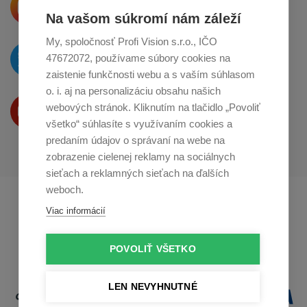
o zdieľanie na
Instagrame
Na vašom súkromí nám záleží
My, spoločnosť Profi Vision s.r.o., IČO
O novinkách píšeme
47672072, používame súbory cookies na
na
Twitteri
zaistenie funkčnosti webu a s vaším súhlasom
o. i. aj na personalizáciu obsahu našich
Produkty Vám predstavujeme
webových stránok. Kliknutím na tlačidlo „Povoliť
na
Youtube
všetko“ súhlasíte s využívaním cookies a
predaním údajov o správaní na webe na
zobrazenie cielenej reklamy na sociálnych
sieťach a reklamných sieťach na ďalších
weboch.
Profikuchař.cz
Profikoch.at
Viac informácií
Profiszakacs.hu
POVOLIŤ VŠETKO
LEN NEVYHNUTNÉ