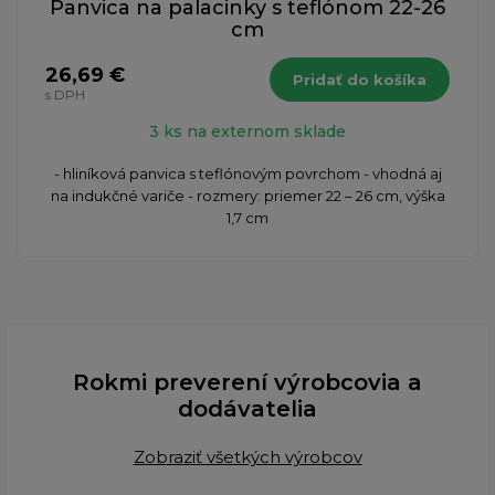
Panvica na palacinky s teflónom 22-26
cm
26,69 €
Pridať do košíka
s DPH
3 ks na externom sklade
- hliníková panvica s teflónovým povrchom - vhodná aj
na indukčné variče - rozmery: priemer 22 – 26 cm, výška
1,7 cm
Rokmi preverení výrobcovia a
dodávatelia
Zobraziť všetkých výrobcov