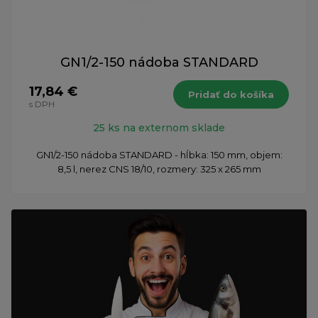
GN1/2-150 nádoba STANDARD
17,84 €
Pridať do košíka
s DPH
25 ks na externom sklade
GN1/2-150 nádoba STANDARD - hĺbka: 150 mm, objem:
8,5 l, nerez CNS 18/10, rozmery: 325 x 265 mm