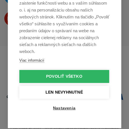
zaistenie funkčnosti webu a s vaším súhlasom
o. i. aj na personalizáciu obsahu našich
Produkty Vám predstavujeme
webových stránok. Kliknutím na tlačidlo „Povoliť
na
Youtube
všetko“ súhlasíte s využívaním cookies a
predaním údajov o správaní na webe na
zobrazenie cielenej reklamy na sociálnych
sieťach a reklamných sieťach na ďalších
weboch.
Profikuchař.cz
Profikoch.at
Viac informácií
Profiszakacs.hu
POVOLIŤ VŠETKO
LEN NEVYHNUTNÉ
Nastavenia
Copyright © 2010 - 2026 profikuchar.sk Všetky práva vyhradené