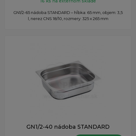
16 ks na externom sklade
GN1/2-65 nádoba STANDARD – hĺbka: 65 mm, objem: 3,5
l, nerez CNS 18/10, rozmery: 325 x 265 mm
GN1/2-40 nádoba STANDARD