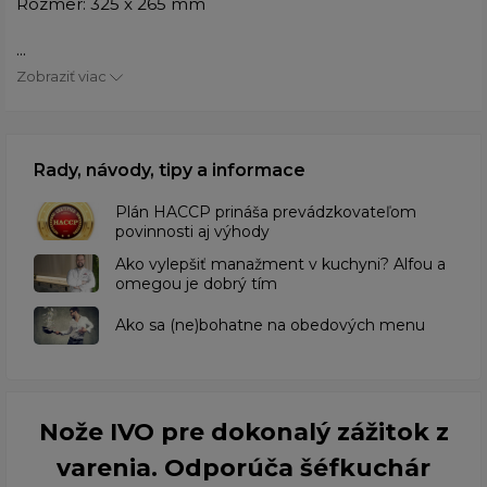
Rozmer: 325 x 265 mm
...
Zobraziť viac
Rady, návody, tipy a informace
​Plán HACCP prináša prevádzkovateľom
povinnosti aj výhody
Ako vylepšiť manažment v kuchyni? Alfou a
omegou je dobrý tím
​Ako sa (ne)bohatne na obedových menu
Nože IVO pre dokonalý zážitok z
varenia. Odporúča šéfkuchár