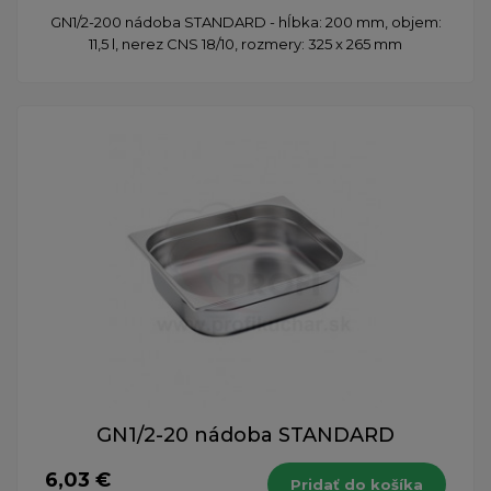
GN1/2-200 nádoba STANDARD - hĺbka: 200 mm, objem:
11,5 l, nerez CNS 18/10, rozmery: 325 x 265 mm
GN1/2-20 nádoba STANDARD
6,03 €
Pridať do košíka