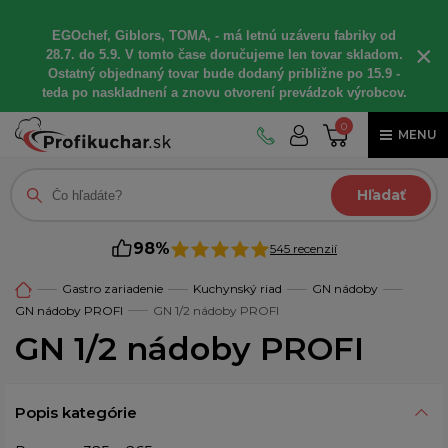
EGOchef, Giblors, TOMA, - má letnú uzáveru fabriky od
×
28.7. do 5.9. V tomto čase doručujeme len tovar skladom.
Ostatný objednaný tovar bude dodaný približne po 15.9 -
teda po naskladnení a znovu otvorení prevádzok výrobcov.
0
MENU
Hľadať
98%
545 recenzií
Gastro zariadenie
Kuchynský riad
GN nádoby
GN nádoby PROFI
GN 1/2 nádoby PROFI
GN 1/2 nádoby PROFI
Popis kategórie