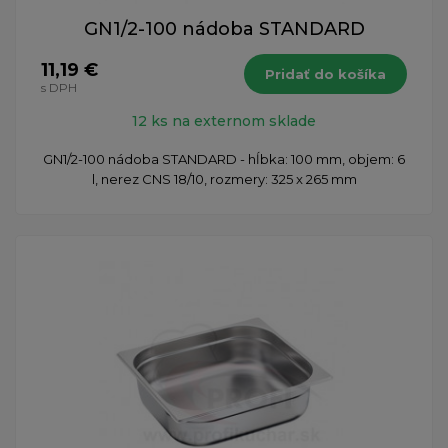
GN1/2-100 nádoba STANDARD
11,19 €
Pridať do košíka
s DPH
12 ks na externom sklade
GN1/2-100 nádoba STANDARD - hĺbka: 100 mm, objem: 6
l, nerez CNS 18/10, rozmery: 325 x 265 mm