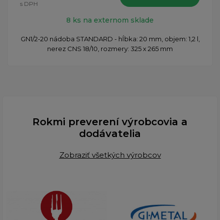
s DPH
8 ks na externom sklade
GN1/2-20 nádoba STANDARD - hĺbka: 20 mm, objem: 1,2 l,
nerez CNS 18/10, rozmery: 325 x 265 mm
Rokmi preverení výrobcovia a
dodávatelia
Zobraziť všetkých výrobcov