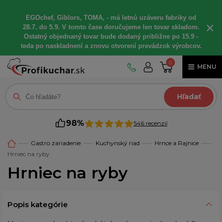
EGOchef, Giblors, TOMA, - má letnú uzáveru fabriky od
×
28.7. do 5.9. V tomto čase doručujeme len tovar skladom.
Ostatný objednaný tovar bude dodaný približne po 15.9 -
teda po naskladnení a znovu otvorení prevádzok výrobcov.
0
MENU
Hľadať
98%
546 recenzií
Gastro zariadenie
Kuchynský riad
Hrnce a Rajnice
Hrniec na ryby
Hrniec na ryby
Popis kategórie