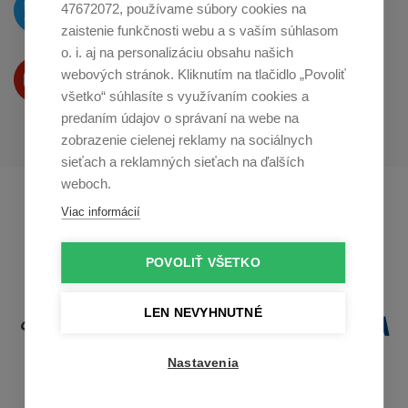
O novinkách píšeme
47672072, používame súbory cookies na
na
Twitteri
zaistenie funkčnosti webu a s vaším súhlasom
o. i. aj na personalizáciu obsahu našich
Produkty Vám predstavujeme
webových stránok. Kliknutím na tlačidlo „Povoliť
na
Youtube
všetko“ súhlasíte s využívaním cookies a
predaním údajov o správaní na webe na
zobrazenie cielenej reklamy na sociálnych
sieťach a reklamných sieťach na ďalších
weboch.
Profikuchař.cz
Profikoch.at
Viac informácií
Profiszakacs.hu
POVOLIŤ VŠETKO
LEN NEVYHNUTNÉ
Nastavenia