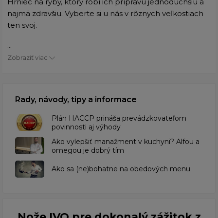
Hrniec na ryby, ktorý robí ich prípravu jednoduchšiu a
najmä zdravšiu. Vyberte si u nás v rôznych veľkostiach
ten svoj.
...
Zobraziť viac
Rady, návody, tipy a informace
​Plán HACCP prináša prevádzkovateľom
povinnosti aj výhody
Ako vylepšiť manažment v kuchyni? Alfou a
omegou je dobrý tím
​Ako sa (ne)bohatne na obedových menu
Nože IVO pre dokonalý zážitok z