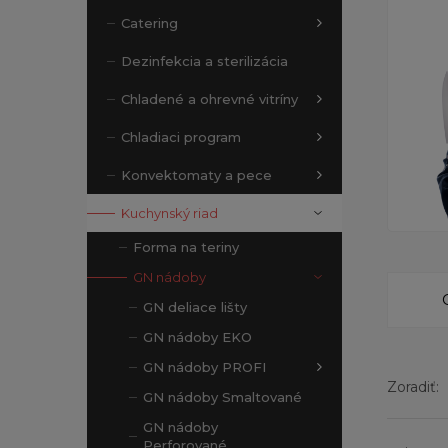
Catering
Dezinfekcia a sterilizácia
Chladené a ohrevné vitríny
Chladiaci program
Konvektomaty a pece
Kuchynský riad
Forma na teriny
GN nádoby
GN deliace lišty
GN nádoby EKO
GN nádoby PROFI
Zoradiť:
GN nádoby Smaltované
GN nádoby
Perforované