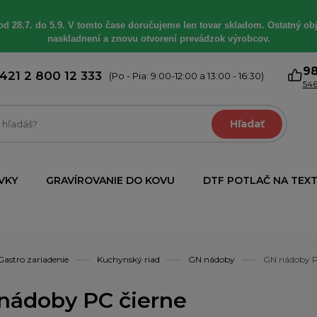
od 28.7. do 5.9. V tomto čase doručujeme len tovar skladom. Ostatný obj
naskladnení a znovu otvorení prevádzok výrobcov.
9
421 2 800 12 333
(Po - Pia: 9:00-12:00 a 13:00 - 16:30)
546
Hľadať
VKY
GRAVÍROVANIE DO KOVU
DTF POTLAČ NA TEXT
Gastro zariadenie
Kuchynský riad
GN nádoby
GN nádoby P
nádoby PC čierne