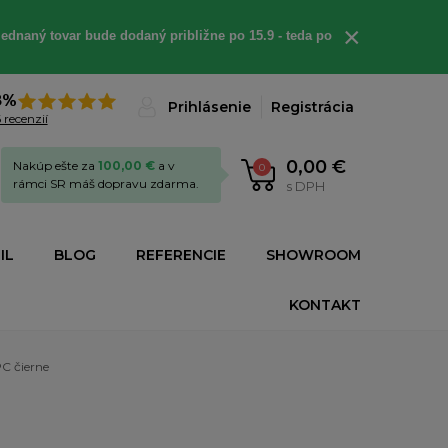
×
ednaný tovar bude dodaný približne po 15.9 - teda po
8%
Prihlásenie
Registrácia
 recenzií
0,00 €
Nakúp ešte za
100,00 €
a v
0
rámci SR máš dopravu zdarma.
s DPH
IL
BLOG
REFERENCIE
SHOWROOM
KONTAKT
C čierne