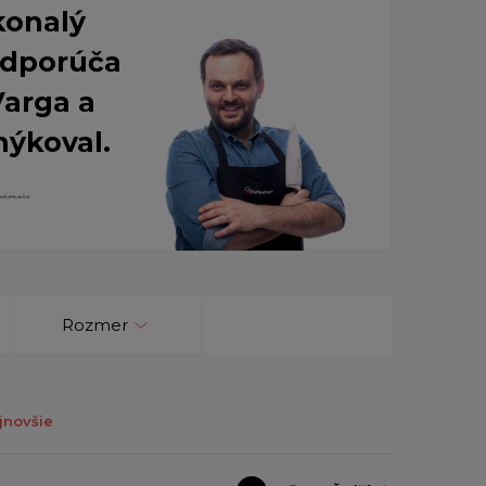
konalý
 Odporúča
Varga a
nýkoval.
Rozmer
jnovšie