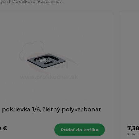
ch 1-17 z celkovo 19 záznamov.
 pokrievka 1/6, čierný polykarbonát
0 €
7,3
Pridať do košíka
s DPH