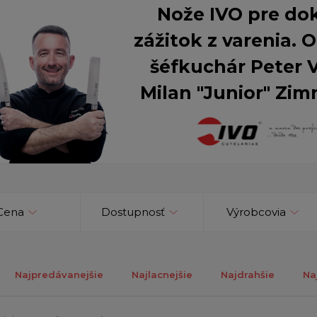
Nože IVO pre do
zážitok z varenia.
šéfkuchár Peter 
Milan "Junior" Zim
Cena
Dostupnosť
Výrobcovia
Najpredávanejšie
Najlacnejšie
Najdrahšie
Na