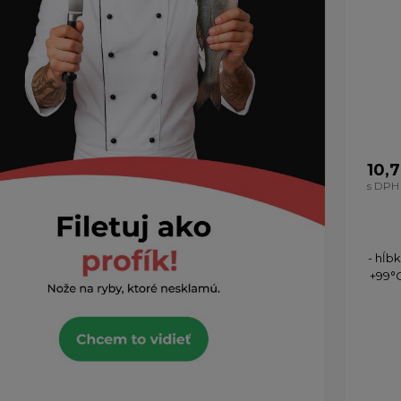
10,
s DPH
- hĺb
+99°