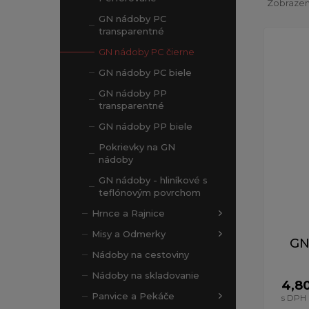
Zobrazený
GN nádoby PC
transparentné
GN nádoby PC čierne
GN nádoby PC biele
GN nádoby PP
transparentné
GN nádoby PP biele
Pokrievky na GN
nádoby
GN nádoby - hliníkové s
teflónovým povrchom
Hrnce a Rajnice
Misy a Odmerky
GN
Nádoby na cestoviny
Nádoby na skladovanie
4,8
Panvice a Pekáče
s DPH