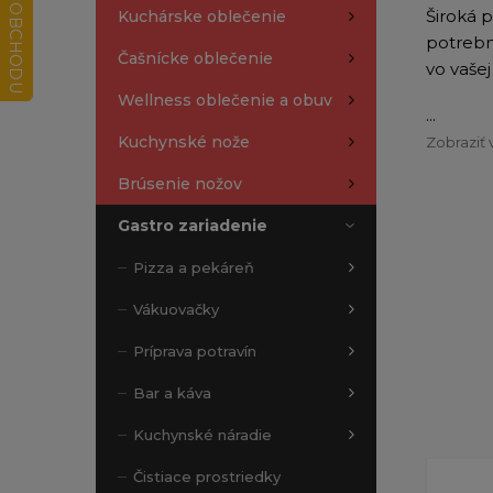
Široká 
Kuchárske oblečenie
potrebn
Čašnícke oblečenie
vo vaše
Wellness oblečenie a obuv
...
Kuchynské nože
Zobraziť 
Brúsenie nožov
Gastro zariadenie
Pizza a pekáreň
Vákuovačky
Príprava potravín
Bar a káva
Kuchynské náradie
Čistiace prostriedky