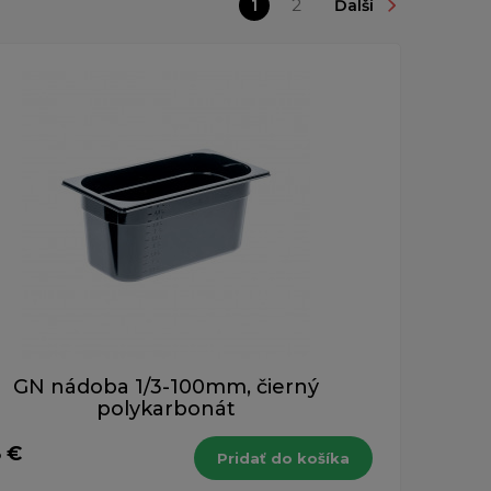
1
2
Ďalší
GN nádoba 1/3-100mm, čierný
polykarbonát
8 €
Pridať do košíka