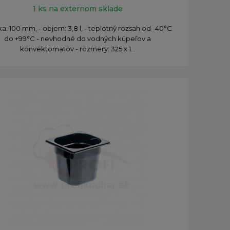
1 ks na externom sklade
ka: 100 mm, - objem: 3,8 l, - teplotný rozsah od -40°C
do +99°C - nevhodné do vodných kúpeľov a
konvektomatov - rozmery: 325 x 1...