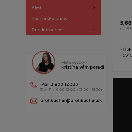
Káva
Kuchárske knihy
5,66
s DPH
Pre domácnosť
- hĺbk
+99°C
Máte otázky?
Kristína Vám poradí
+421 2 800 12 333
(Po - Pia: 9:00-12:00 a 13:00 - 16:30)
profikuchar@profikuchar.sk