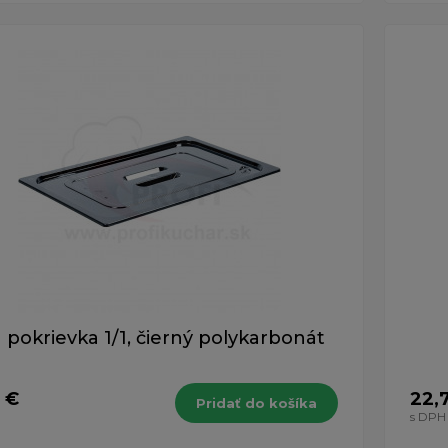
 pokrievka 1/1, čierný polykarbonát
 €
22,
Pridať do košíka
s DPH