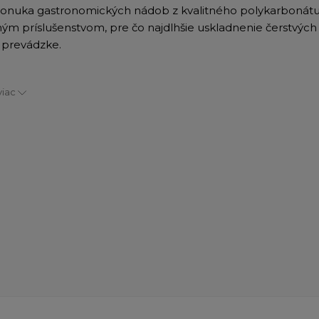
ponuka gastronomických nádob z kvalitného polykarbonátu
ým príslušenstvom, pre čo najdlhšie uskladnenie čerstvých
j prevádzke.
viac