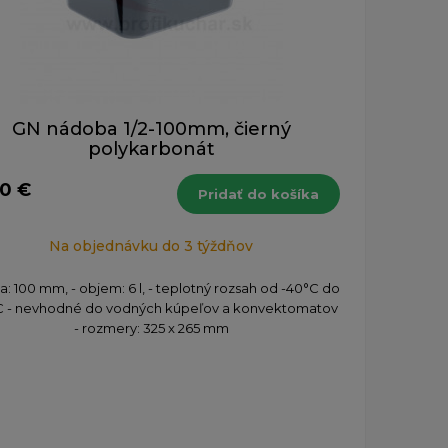
GN nádoba 1/2-100mm, čierný
polykarbonát
70 €
Pridať do košíka
Na objednávku do 3 týždňov
ka: 100 mm, - objem: 6 l, - teplotný rozsah od -40°C do
C - nevhodné do vodných kúpeľov a konvektomatov
- rozmery: 325 x 265 mm