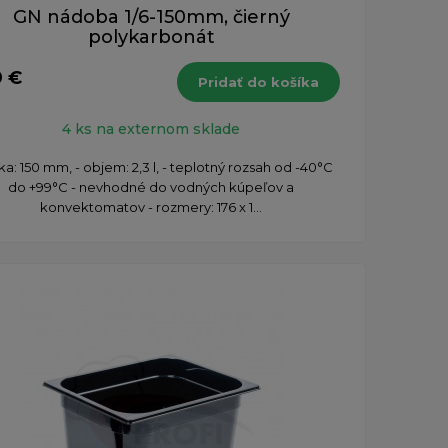
GN nádoba 1/6-150mm, čierný
polykarbonát
9 €
Pridať do košíka
4 ks na externom sklade
ka: 150 mm, - objem: 2,3 l, - teplotný rozsah od -40°C
do +99°C - nevhodné do vodných kúpeľov a
konvektomatov - rozmery: 176 x 1...