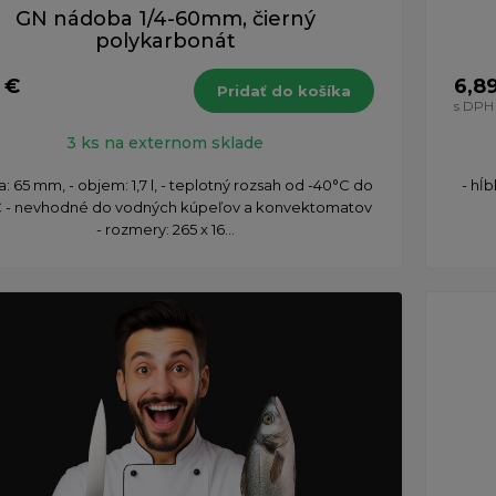
GN nádoba 1/4-60mm, čierný
polykarbonát
 €
6,8
Pridať do košíka
s DPH
3 ks na externom sklade
a: 65 mm, - objem: 1,7 l, - teplotný rozsah od -40°C do
- hĺb
 - nevhodné do vodných kúpeľov a konvektomatov
- rozmery: 265 x 16...