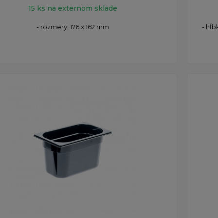
15 ks na externom sklade
- rozmery: 176 x 162 mm
- hĺb