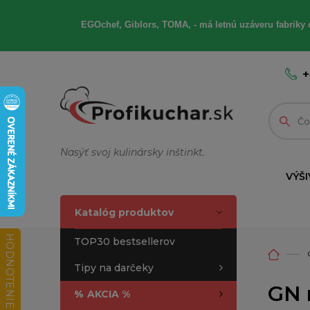
EGOchef, Giblors, TOMA, - má letnú uzáveru fabriky 
+
Nasýť svoj kulinársky inštinkt.
VÝŠI
Katalóg produktov
HODNOTENIE OBCHODU
TOP30 bestsellerov
Tipy na darčeky
GN 
%
AKCIA %