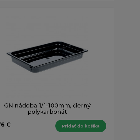
GN nádoba 1/1-100mm, čierný
polykarbonát
76 €
Pridať do košíka