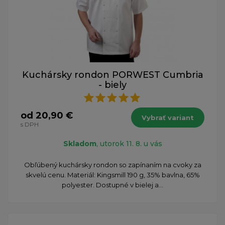
Kuchársky rondon PORWEST Cumbria
- biely
od 20,90 €
Vybrať variant
s DPH
Skladom
, utorok 11. 8. u vás
Obľúbený kuchársky rondon so zapínaním na cvoky za
skvelú cenu. Materiál: Kingsmill 190 g, 35% bavlna, 65%
polyester. Dostupné v bielej a...