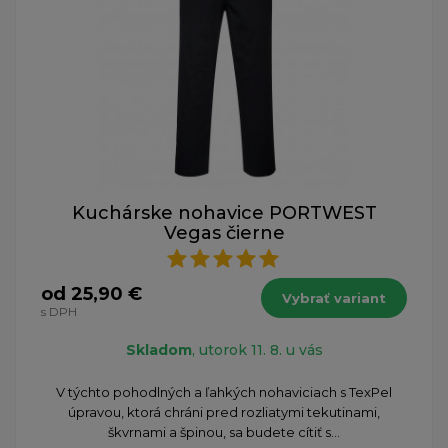
Kuchárske nohavice PORTWEST
Vegas čierne
od 25,90 €
Vybrať variant
s DPH
Skladom
, utorok 11. 8. u vás
V týchto pohodlných a ľahkých nohaviciach s TexPel
úpravou, ktorá chráni pred rozliatymi tekutinami,
škvrnami a špinou, sa budete cítiť s...