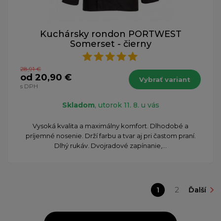
Kuchársky rondon PORTWEST
Somerset - čierny
28,91 €
od 20,90 €
Vybrať variant
s DPH
Skladom
, utorok 11. 8. u vás
Vysoká kvalita a maximálny komfort. Dlhodobé a
príjemné nosenie. Drží farbu a tvar aj pri častom praní.
Dlhý rukáv. Dvojradové zapínanie,...
1
2
Ďalší