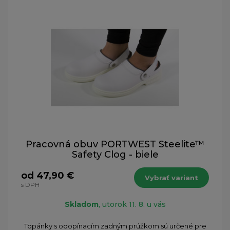
Pracovná obuv PORTWEST Steelite™
Safety Clog - biele
od 47,90 €
Vybrať variant
s DPH
Skladom
, utorok 11. 8. u vás
Topánky s odopínacím zadným prúžkom sú určené pre