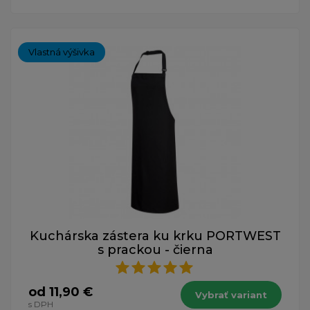
Vlastná výšivka
Kuchárska zástera ku krku PORTWEST
s prackou - čierna
od 11,90 €
Vybrať variant
s DPH