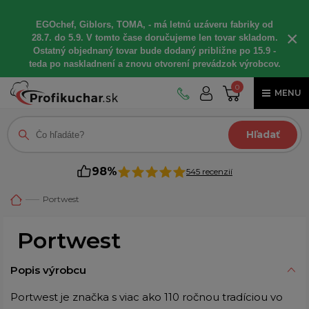
EGOchef, Giblors, TOMA, - má letnú uzáveru fabriky od
×
28.7. do 5.9. V tomto čase doručujeme len tovar skladom.
Ostatný objednaný tovar bude dodaný približne po 15.9 -
teda po naskladnení a znovu otvorení prevádzok výrobcov.
0
MENU
Hľadať
98%
545 recenzií
Portwest
Portwest
Popis výrobcu
Portwest je značka s viac ako 110 ročnou tradíciou vo