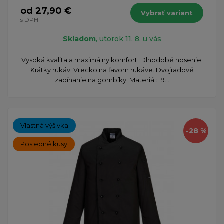
od 27,90 €
Vybrať variant
s DPH
Skladom
, utorok 11. 8. u vás
Vysoká kvalita a maximálny komfort. Dlhodobé nosenie.
Krátky rukáv. Vrecko na ľavom rukáve. Dvojradové
zapínanie na gombíky. Materiál: 19...
Vlastná výšivka
-28 %
Posledné kusy