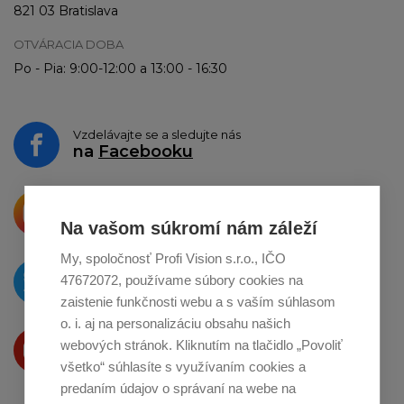
821 03 Bratislava
OTVÁRACIA DOBA
Po - Pia: 9:00-12:00 a 13:00 - 16:30
Vzdelávajte se a sledujte nás
na
Facebooku
Krásne produkty si priamo hovoria
o zdieľanie na
Instagrame
Na vašom súkromí nám záleží
My, spoločnosť Profi Vision s.r.o., IČO
O novinkách píšeme
47672072, používame súbory cookies na
na
Twitteri
zaistenie funkčnosti webu a s vaším súhlasom
o. i. aj na personalizáciu obsahu našich
Produkty Vám predstavujeme
webových stránok. Kliknutím na tlačidlo „Povoliť
na
Youtube
všetko“ súhlasíte s využívaním cookies a
predaním údajov o správaní na webe na