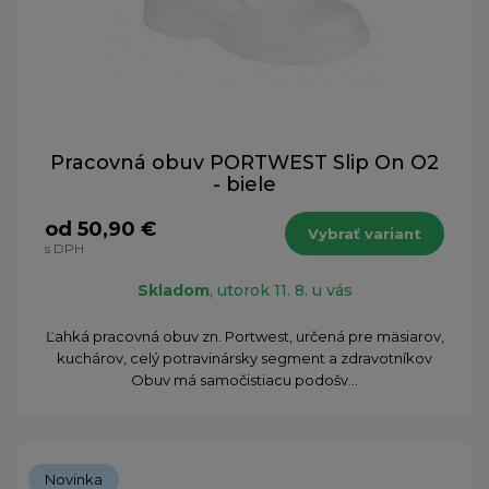
Pracovná obuv PORTWEST Slip On O2
- biele
od 50,90 €
Vybrať variant
s DPH
Skladom
, utorok 11. 8. u vás
​Ľahká pracovná obuv zn. Portwest, určená pre mäsiarov,
kuchárov, celý potravinársky segment a zdravotníkov
Obuv má samočistiacu podošv...
Novinka