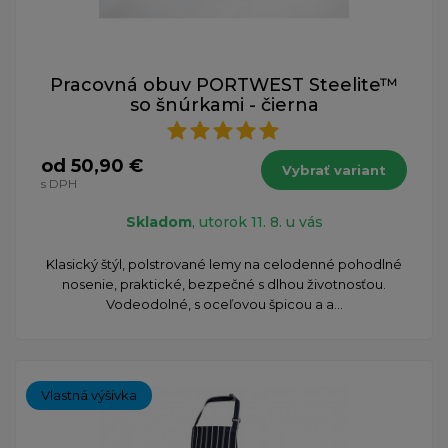
Pracovná obuv PORTWEST Steelite™
so šnúrkami - čierna
od 50,90 €
Vybrať variant
s DPH
Skladom
, utorok 11. 8. u vás
Klasický štýl, polstrované lemy na celodenné pohodlné
nosenie, praktické, bezpečné s dlhou životnosťou.
Vodeodolné, s oceľovou špicou a a...
Vlastná výšivka