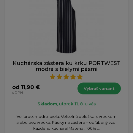
Kuchárska zástera ku krku PORTWEST
modrá s bielymi pásmi
od 11,90 €
Vybrať variant
s DPH
Skladom
, utorok 11. 8. u vás
Vo farbe: modro-biela. Voliteľná položka: s vreckom
alebo bez vrecka. Pásiky na zástere = obľúbený vzor
každého kuchára! Materiál: 100% ...