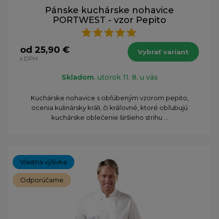
Pánske kuchárske nohavice
PORTWEST - vzor Pepito
od 25,90 €
Vybrať variant
s DPH
Skladom
, utorok 11. 8. u vás
Kuchárske nohavice s obľúbeným vzorom pepito,
ocenia kulinársky králi, či kráľovné, ktoré obľubujú
kuchárske oblečenie širšieho strihu ...
Vlastná výšivka
Odporúčame