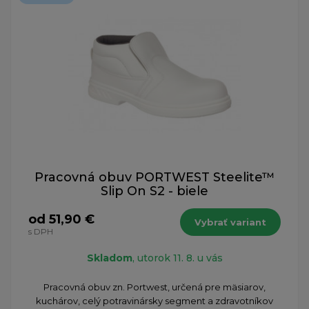
Pracovná obuv PORTWEST Steelite™
Slip On S2 - biele
od 51,90 €
Vybrať variant
s DPH
Skladom
, utorok 11. 8. u vás
​Pracovná obuv zn. Portwest, určená pre mäsiarov,
kuchárov, celý potravinársky segment a zdravotníkov