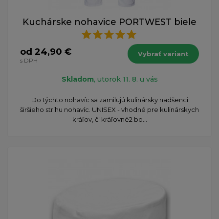
Kuchárske nohavice PORTWEST biele
od 24,90 €
Vybrať variant
s DPH
Skladom
, utorok 11. 8. u vás
Do týchto nohavíc sa zamilujú kulinársky nadšenci
širšieho strihu nohavíc. UNISEX - vhodné pre kulinárskych
kráľov, či kráľovné ​2 bo...