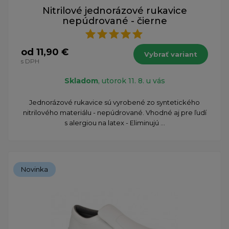
Nitrilové jednorázové rukavice
nepúdrované - čierne
od 11,90 €
Vybrať variant
s DPH
Skladom
, utorok 11. 8. u vás
Jednorázové rukavice sú vyrobené zo syntetického
nitrilového materiálu - nepúdrované. Vhodné aj pre ľudí
s alergiou na latex - Eliminujú ...
Novinka