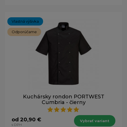
Vlastná výšivka
Odporúčame
Kuchársky rondon PORTWEST
Cumbria - čierny
od 20,90 €
Vybrať variant
s DPH