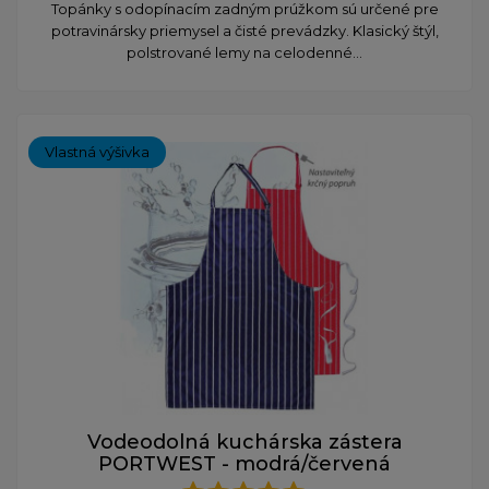
Topánky s odopínacím zadným prúžkom sú určené pre
potravinársky priemysel a čisté prevádzky. Klasický štýl,
polstrované lemy na celodenné...
Vlastná výšivka
Vodeodolná kuchárska zástera
PORTWEST - modrá/červená