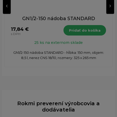
GN1/2-150 nádoba STANDARD
17,84 €
Pridať do košíka
s DPH
25 ks na externom sklade
GN1/2-150 nádoba STANDARD - hĺbka: 150 mm, objem:
8,5 l, nerez CNS 18/10, rozmery: 325 x 265 mm
Rokmi preverení výrobcovia a
dodávatelia