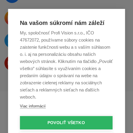
Krásne produkty si priamo hovoria
o zdieľanie na
Instagrame
Na vašom súkromí nám záleží
My, spoločnosť Profi Vision s.r.o., IČO
O novinkách píšeme
47672072, používame súbory cookies na
na
Twitteri
zaistenie funkčnosti webu a s vaším súhlasom
o. i. aj na personalizáciu obsahu našich
Produkty Vám predstavujeme
webových stránok. Kliknutím na tlačidlo „Povoliť
na
Youtube
všetko“ súhlasíte s využívaním cookies a
predaním údajov o správaní na webe na
zobrazenie cielenej reklamy na sociálnych
sieťach a reklamných sieťach na ďalších
weboch.
Profikuchař.cz
Profikoch.at
Viac informácií
Profiszakacs.hu
POVOLIŤ VŠETKO