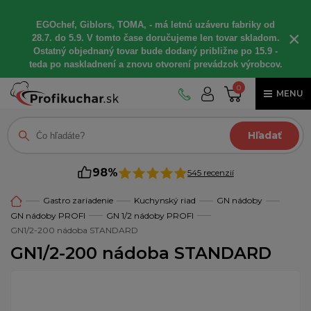
EGOchef, Giblors, TOMA, - má letnú uzáveru fabriky od
×
28.7. do 5.9. V tomto čase doručujeme len tovar skladom.
Ostatný objednaný tovar bude dodaný približne po 15.9 -
teda po naskladnení a znovu otvorení prevádzok výrobcov.
0
MENU
Hľadať
98%
545 recenzií
Gastro zariadenie
Kuchynský riad
GN nádoby
GN nádoby PROFI
GN 1/2 nádoby PROFI
GN1/2-200 nádoba STANDARD
GN1/2-200 nádoba STANDARD