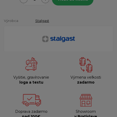
Výrobca
Stalgast
Vyšitie, gravírovanie
Výmena veľkosti
loga a textu
zadarmo
Doprava zadarmo
Showroom
nad 100€
v Bratislave