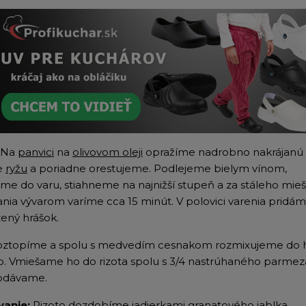
Na
panvici
na
olivovom oleji
opražíme nadrobno nakrájanú 
e
ryžu
a poriadne orestujeme. Podlejeme bielym vínom,
eme do varu, stiahneme na najnižší stupeň a za stáleho mieš
ania vývarom varíme cca 15 minút. V polovici varenia pridá
ený hrášok.
oztopíme a spolu s medvedím cesnakom rozmixujeme do 
o.
Vmiešame ho do rizota spolu s 3/4 nastrúhaného parmez
odávame.
vanie:
Rizoto dozdobíme jadierkami granatového jablka,