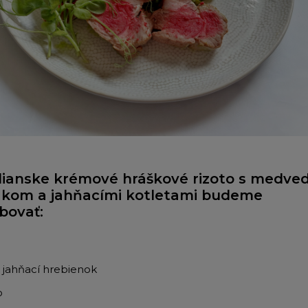
lianske krémové hráškové rizoto s medve
kom a jahňacími kotletami budeme
bovať:
g jahňací hrebienok
o