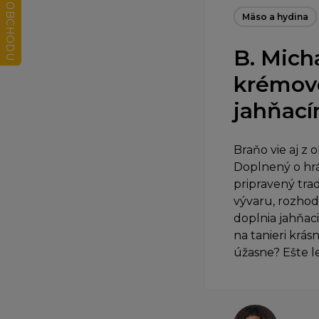
Mäso a hydina
B. Micha
krémové
jahňací
Braňo vie aj z 
Doplnený o hr
pripravený tra
vývaru, rozhod
doplnia jahňac
na tanieri krás
úžasne? Ešte le