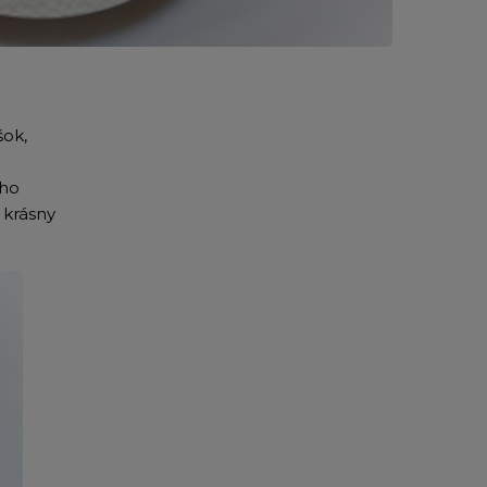
šok,
 ho
 krásny