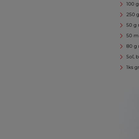
100 
250 
50 g
50 ml
80 g
Soľ, 
1ks g