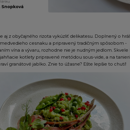
článku
a Snopková
e aj z obyčajného rizota vykúzliť delikatesu. Doplnený o hrá
 medvedieho cesnaku a pripravený tradičným spôsobom -
aním vína a vývaru, rozhodne nie je nudným jedlom. Skvele
jahňacie kotlety pripravené metódou sous-vide, a na tanieri
raví granátové jablko. Znie to úžasne? Ešte lepšie to chutí!