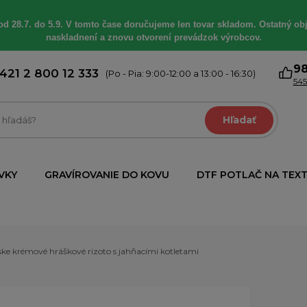
od 28.7. do 5.9. V tomto čase doručujeme len tovar skladom. Ostatný obj
naskladnení a znovu otvorení prevádzok výrobcov.
9
421 2 800 12 333
(Po - Pia: 9:00-12:00 a 13:00 - 16:30)
545
Hľadať
VKY
GRAVÍROVANIE DO KOVU
DTF POTLAČ NA TEXT
nske krémové hráškové rizoto s jahňacími kotletami