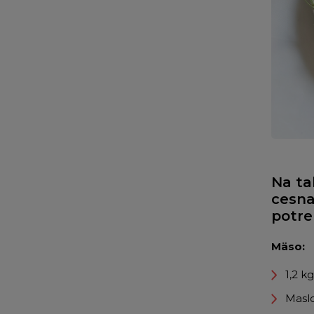
Na ta
cesna
potre
Mäso:
1,2 k
Masl