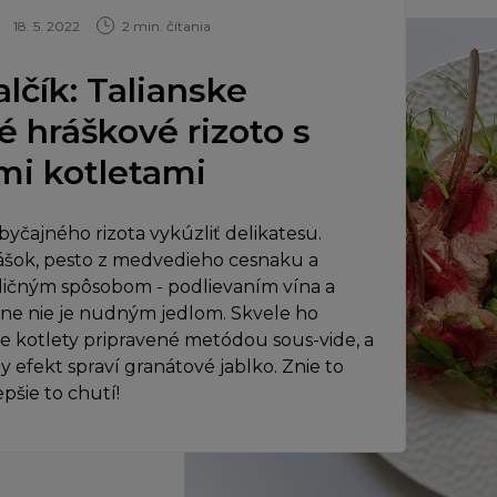
18. 5. 2022
2 min. čítania
lčík: Talianske
 hráškové rizoto s
mi kotletami
obyčajného rizota vykúzliť delikatesu.
ášok, pesto z medvedieho cesnaku a
dičným spôsobom - podlievaním vína a
ne nie je nudným jedlom. Skvele ho
ie kotlety pripravené metódou sous-vide, a
ny efekt spraví granátové jablko. Znie to
pšie to chutí!