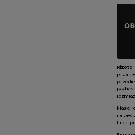
Rizoto:
pridám
privedi
podliev
rozmraz
Maslo r
na pest
hneď p
Servíro