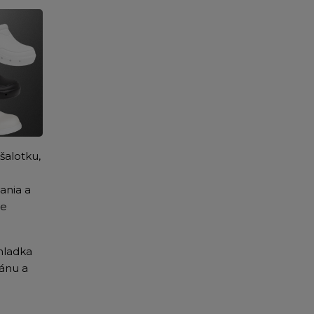
šalotku,
ania a
me
hladka
ánu a