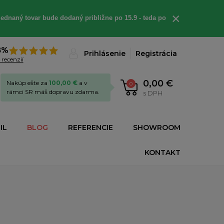
×
ednaný tovar bude dodaný približne po 15.9 - teda po
8%
Prihlásenie
Registrácia
 recenzií
0,00 €
Nakúp ešte za
100,00 €
a v
0
rámci SR máš dopravu zdarma.
s DPH
IL
BLOG
REFERENCIE
SHOWROOM
KONTAKT