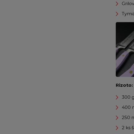
Grilo
Tymi
Rizoto:
300 g
400 
250 m
2 ks 