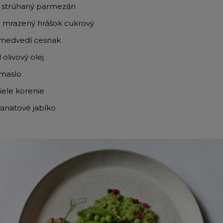
g strúhaný parmezán
g mrazený hrášok cukrový
 medvedí cesnak
 olivový olej
 maslo
biele korenie
ranatové jablko