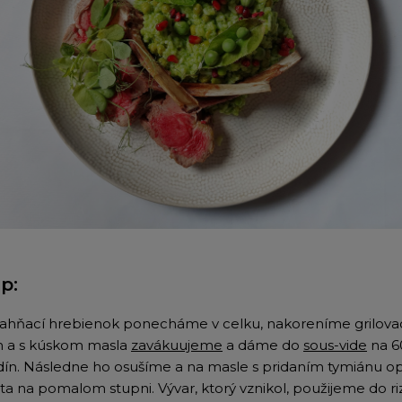
p:
ahňací h
rebienok ponecháme v celku, nakoreníme grilov
 a s kúskom masla
zavákuujeme
a dáme do
sous-vide
na 
dín.
Následne ho osušíme a na masle s pridaním tymiánu 
ista na pomalom stupni.
Vývar, ktorý vznikol, použijeme do ri