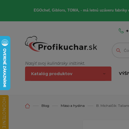
EGOchef, Giblors, TOMA, - má letnú uzáveru fabriky 
+
Nasýť svoj kulinársky inštinkt.
VÝŠI
Katalóg produktov
HODNOTENIE OBCHODU
Blog
Mäso a hydina
B. Michalčík: Talia