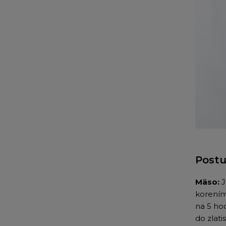
Postu
Mäso:
J
korením
na
5 ho
do zlat