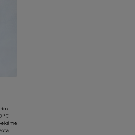
acím
60
°C
opekáme
zota.