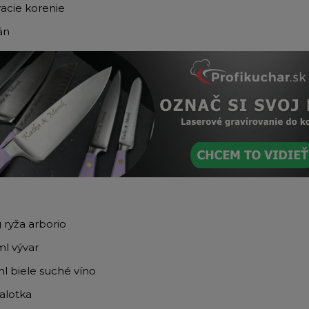
vacie korenie
án
 ryža arborio
ml vývar
l biele suché víno
šalotka