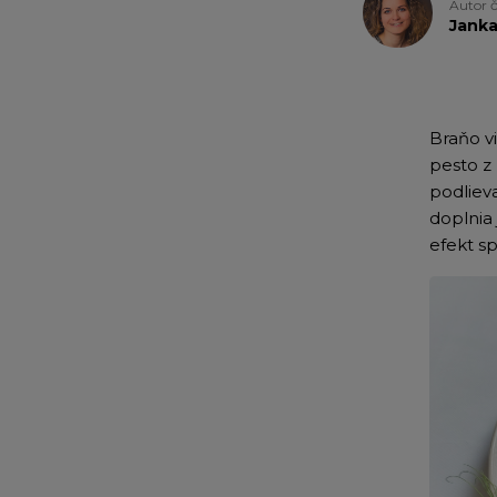
Autor 
Jank
Braňo vi
pesto z
podliev
doplnia 
efekt sp