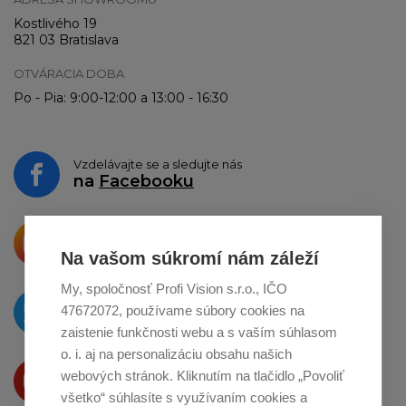
Kostlivého 19
821 03 Bratislava
OTVÁRACIA DOBA
Po - Pia: 9:00-12:00 a 13:00 - 16:30
Vzdelávajte se a sledujte nás
na
Facebooku
Krásne produkty si priamo hovoria
o zdieľanie na
Instagrame
Na vašom súkromí nám záleží
My, spoločnosť Profi Vision s.r.o., IČO
O novinkách píšeme
47672072, používame súbory cookies na
na
Twitteri
zaistenie funkčnosti webu a s vaším súhlasom
o. i. aj na personalizáciu obsahu našich
Produkty Vám predstavujeme
webových stránok. Kliknutím na tlačidlo „Povoliť
na
Youtube
všetko“ súhlasíte s využívaním cookies a