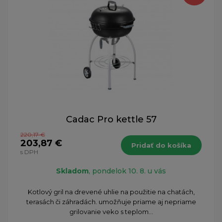
Cadac Pro kettle 57
220,17 €
203,87 €
Pridať do košíka
s DPH
Skladom
, pondelok 10. 8. u vás
Kotlový gril na drevené uhlie na použitie na chatách,
terasách či záhradách. umožňuje priame aj nepriame
grilovanie veko s teplom...