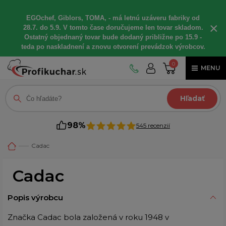
EGOchef, Giblors, TOMA, - má letnú uzáveru fabriky od
×
28.7. do 5.9. V tomto čase doručujeme len tovar skladom.
Ostatný objednaný tovar bude dodaný približne po 15.9 -
teda po naskladnení a znovu otvorení prevádzok výrobcov.
0
MENU
Hľadať
98%
545 recenzií
Cadac
Cadac
Popis výrobcu
Značka Cadac bola založená v roku 1948 v