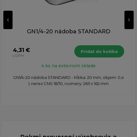
GN1/4-20 nádoba STANDARD
4,31 €
Pridať do košíka
s DPH
4 ks na externom sklade
GN1/4-20 nádoba STANDARD - hĺbka: 20 mm, objem: 0,4
l, nerez CNS 18/10, rozmery: 265 x 162 mm
Rokmi preverení výrobcovia a