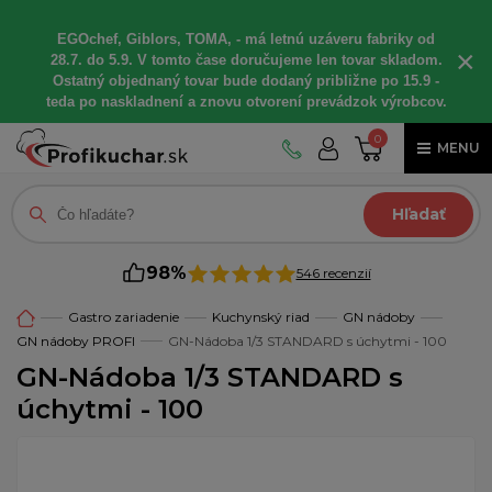
EGOchef, Giblors, TOMA, - má letnú uzáveru fabriky od
×
28.7. do 5.9. V tomto čase doručujeme len tovar skladom.
Ostatný objednaný tovar bude dodaný približne po 15.9 -
teda po naskladnení a znovu otvorení prevádzok výrobcov.
0
MENU
Hľadať
98%
546 recenzií
Gastro zariadenie
Kuchynský riad
GN nádoby
GN nádoby PROFI
GN-Nádoba 1/3 STANDARD s úchytmi - 100
GN-Nádoba 1/3 STANDARD s
úchytmi - 100