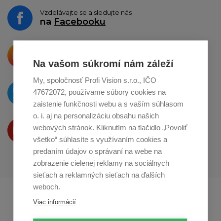
Vzdelávajte se a sledujte nás
na
Facebooku
Krásne produkty si priamo hovoria
o zdieľanie na
Instagrame
Na vašom súkromí nám záleží
My, spoločnosť Profi Vision s.r.o., IČO
O novinkách píšeme
47672072, používame súbory cookies na
na
Twitteri
zaistenie funkčnosti webu a s vaším súhlasom
o. i. aj na personalizáciu obsahu našich
Produkty Vám predstavujeme
webových stránok. Kliknutím na tlačidlo „Povoliť
na
Youtube
všetko“ súhlasíte s využívaním cookies a
predaním údajov o správaní na webe na
zobrazenie cielenej reklamy na sociálnych
sieťach a reklamných sieťach na ďalších
weboch.
Profikuchař.cz
Profikoch.at
Viac informácií
Profiszakacs.hu