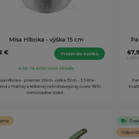
Misa Hlboka - výška 15 cm
Pa
2 €
67,
Pridať do košíka
s DPH
4 ks na externom sklade
isa Hlboka - priemer 26cm, výška 15cm - 3,5 litra -
Pan
ná z matnej a leštenej nehrdzavejúcej ocele 18/10. -
kvali
mimoriadne stabil...
čame
Dop
Odporú