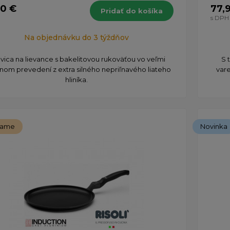
90 €
77,
Pridať do košíka
s DPH
Na objednávku do 3 týždňov
vica na lievance s bakelitovou rukoväťou vo veľmi
S 
tnom prevedení z extra silného nepriľnavého liateho
vare
hliníka.
čame
Novinka