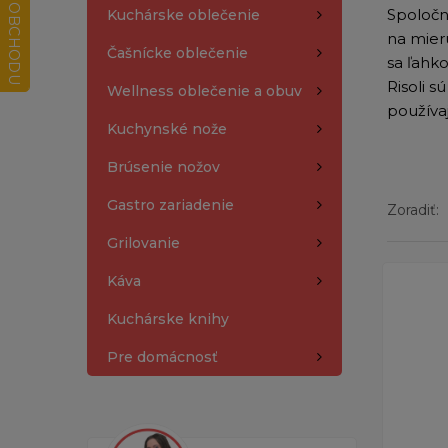
Spoločno
Kuchárske oblečenie
na mier
Čašnícke oblečenie
sa ľahko
Risoli 
Wellness oblečenie a obuv
používa
Kuchynské nože
Brúsenie nožov
Gastro zariadenie
Zoradiť:
Grilovanie
Zobrazený
Káva
Kuchárske knihy
Pre domácnosť