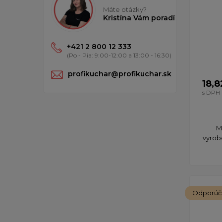
Máte otázky?
Kristína Vám poradí
+421 2 800 12 333
(Po - Pia: 9:00-12:00 a 13:00 - 16:30)
profikuchar@profikuchar.sk
18,8
s DPH
M
vyrobe
Odporú