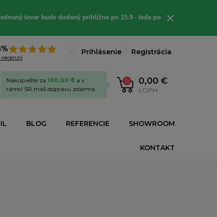
×
ednaný tovar bude dodaný približne po 15.9 - teda po
8%
Prihlásenie
Registrácia
 recenzií
0,00 €
Nakúp ešte za
100,00 €
a v
0
rámci SR máš dopravu zdarma.
s DPH
IL
BLOG
REFERENCIE
SHOWROOM
KONTAKT