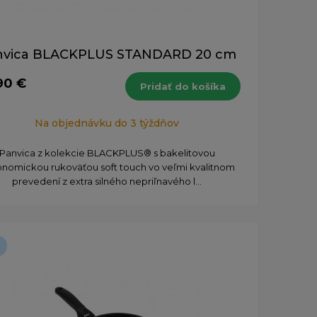
nvica BLACKPLUS STANDARD 20 cm
90 €
Pridať do košíka
Na objednávku do 3 týždňov
Panvica z kolekcie BLACKPLUS® s bakelitovou
nomickou rukoväťou soft touch vo veľmi kvalitnom
prevedení z extra silného nepriľnavého l...