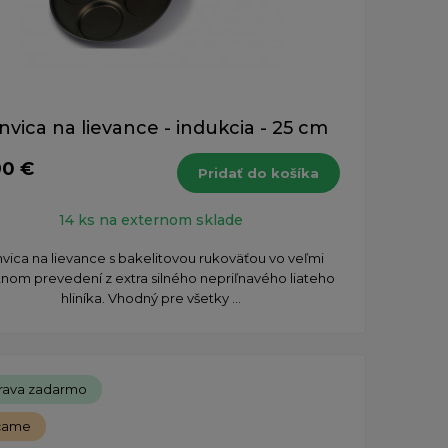
nvica na lievance - indukcia - 25 cm
90 €
Pridať do košíka
14 ks na externom sklade
vica na lievance s bakelitovou rukoväťou vo veľmi
tnom prevedení z extra silného nepriľnavého liateho
hliníka. Vhodný pre všetky ...
rava zadarmo
čame