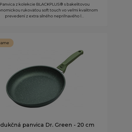
Panvica z kolekcie BLACKPLUS® s bakelitovou
nomickou rukoväťou soft touch vo veľmi kvalitnom
prevedení z extra silného nepriľnavého l...
čame
ndukčná panvica Dr. Green - 20 cm