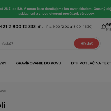
od 28.7. do 5.9. V tomto čase doručujeme len tovar skladom. Ostatný obj
naskladnení a znovu otvorení prevádzok výrobcov.
9
421 2 800 12 333
(Po - Pia: 9:00-12:00 a 13:00 - 16:30)
545
Hľadať
VKY
GRAVÍROVANIE DO KOVU
DTF POTLAČ NA TEXT
Risoli
li