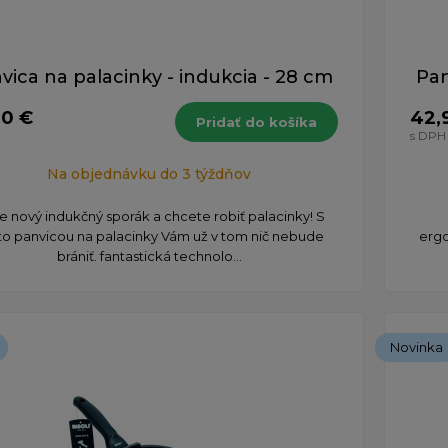
vica na palacinky - indukcia - 28 cm
Pa
90 €
42,
Pridať do košíka
s DPH
Na objednávku do 3 týždňov
 nový indukčný sporák a chcete robiť palacinky! S
to panvicou na palacinky Vám už v tom nič nebude
ergo
brániť. fantastická technolo...
Novinka