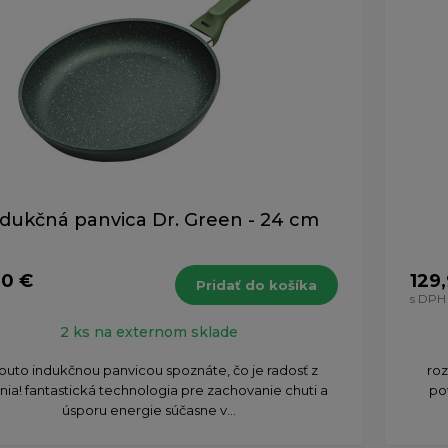
dukčná panvica Dr. Green - 24 cm
90 €
129
Pridať do košíka
s DPH
2 ks na externom sklade
touto indukčnou panvicou spoznáte, čo je radosť z
roz
nia! fantastická technologia pre zachovanie chuti a
po
úsporu energie súčasne v...