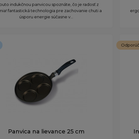
touto indukčnou panvicou spoznáte, čo je radosť z
nia! fantastická technologia pre zachovanie chuti a
ergo
úsporu energie súčasne v...
Odporú
Panvica na lievance 25 cm
I