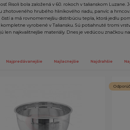
sť Risoli bola založená v 60. rokoch v talianskom Luzane. Je
u zhotoveného hrubého hliníkového riadu, panvíc a hrncov.
 čistí a má rovnomernejšiu distribúciu tepla, ktorá jedlu 
sú kompletne vyrobené v Taliansku. Sú potiahnuté tromi vrs
jú len najkvalitnejšie materiály. Dnes je vedúcou značkou 
Najpredávanejšie
Najlacnejšie
Najdrahšie
Na
ch 1-13 z celkovo 13 záznamov.
Odporú