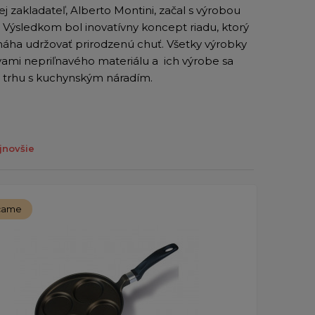
j zakladateľ, Alberto Montini, začal s výrobou
 Výsledkom bol inovatívny koncept riadu, ktorý
pomáha udržovať prirodzenú chuť. Všetky výrobky
tvami nepriľnavého materiálu a ich výrobe sa
na trhu s kuchynským náradím.
jnovšie
čame