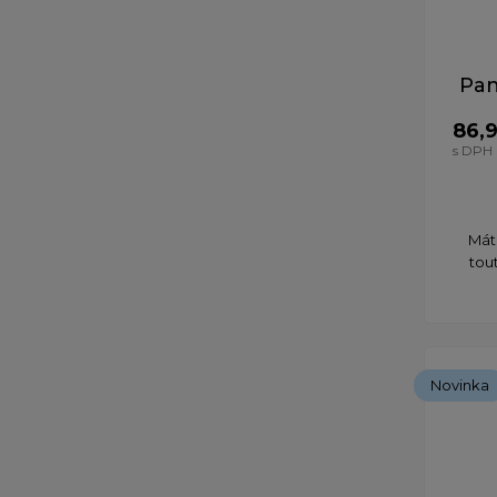
Pan
86,
s DPH
Máte
tou
Novinka