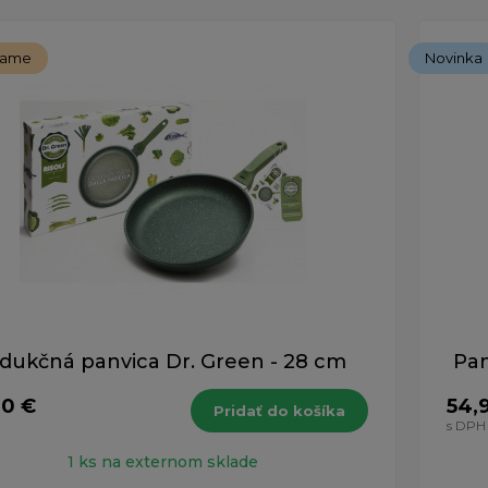
čame
Novinka
dukčná panvica Dr. Green - 28 cm
Pa
90 €
54,
Pridať do košíka
s DPH
1 ks na externom sklade