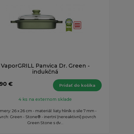
VaporGRILL Panvica Dr. Green -
indukčná
,90 €
Pridať do košíka
4 ks na externom sklade
mery: 26 x 26 cm - materiál: liaty hliník o sile 7 mm -
vrch: Green - Stone® - inertní (nereaktivní) povrch
Green Stone s dv...