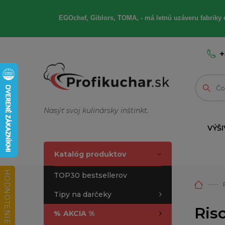
EGOchef, Giblors, TOMA, - má letnú uzáveru fabriky 
+
Nasýť svoj kulinársky inštinkt.
VÝŠI
Katalóg produktov
HODNOTENIE OBCHODU
TOP30 bestsellerov
Tipy na darčeky
Riso
%
AKCIA %