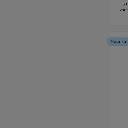
S 
vare
Novinka