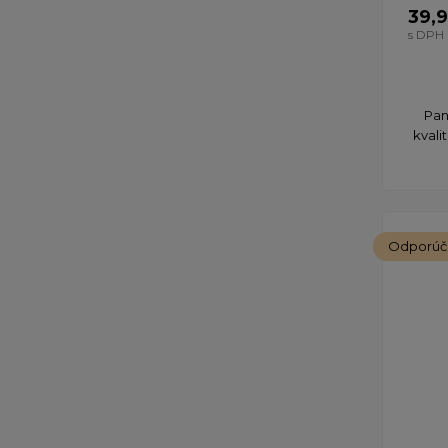
39,
s DPH
Pan
kvali
Odporú