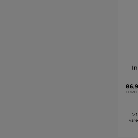
In
86,
s DPH
S 
vare