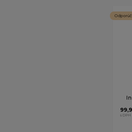
Odporú
In
99,
s DPH